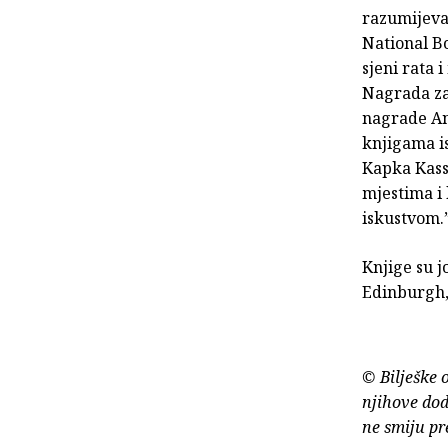
razumijeva
National Bo
sjeni rata 
Nagrada za 
nagrade Ang
knjigama is
Kapka Kass
mjestima i 
iskustvom.
Knjige su j
Edinburgh, 
© Bilješke 
njihove dod
ne smiju pr