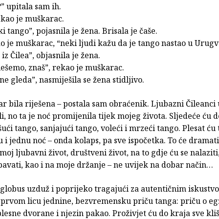
?” upitala sam ih.
ekao je muškarac.
i tango”, pojasnila je žena. Brisala je čaše.
 je muškarac, “neki ljudi kažu da je tango nastao u Urugv
iz Čilea”, objasnila je žena.
plešemo, znaš”, rekao je muškarac.
ne gleda”, nasmiješila se žena stidljivo.
ar bila riješena – postala sam obraćenik. Ljubazni Čileanci
i, no ta je noć promijenila tijek mojeg života. Sljedeće ću d
šući tango, sanjajući tango, voleći i mrzeći tango. Plesat ću
u i jednu noć – onda kolaps, pa sve ispočetka. To će dramat
moj ljubavni život, društveni život, na to gdje ću se nalaziti
pavati, kao i na moje držanje – ne uvijek na dobar način…
 globus uzduž i poprijeko tragajući za autentičnim iskustv
u prvom licu jednine, bezvremensku priču tanga: priču o egz
 plesne dvorane i njezin pakao. Proživjet ću do kraja sve kliš