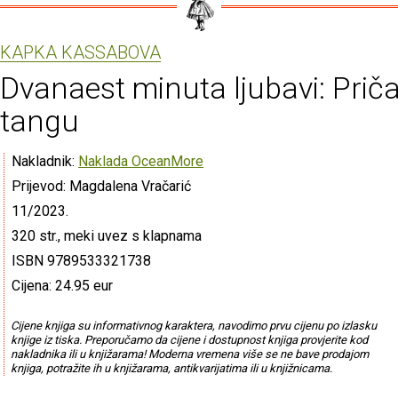
KAPKA KASSABOVA
Dvanaest minuta ljubavi: Prič
tangu
Nakladnik:
Naklada OceanMore
Prijevod: Magdalena Vračarić
11/2023.
320 str., meki uvez s klapnama
ISBN 9789533321738
Cijena: 24.95 eur
Cijene knjiga su informativnog karaktera, navodimo prvu cijenu po izlasku
knjige iz tiska. Preporučamo da cijene i dostupnost knjiga provjerite kod
nakladnika ili u knjižarama! Moderna vremena više se ne bave prodajom
knjiga, potražite ih u knjižarama, antikvarijatima ili u knjižnicama.