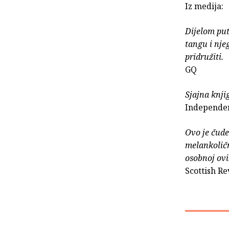
Iz medija:
Dijelom put
tangu i nje
pridružiti.
GQ
Sjajna knji
Independe
Ovo je čude
melankoličn
osobnoj ovi
Scottish R