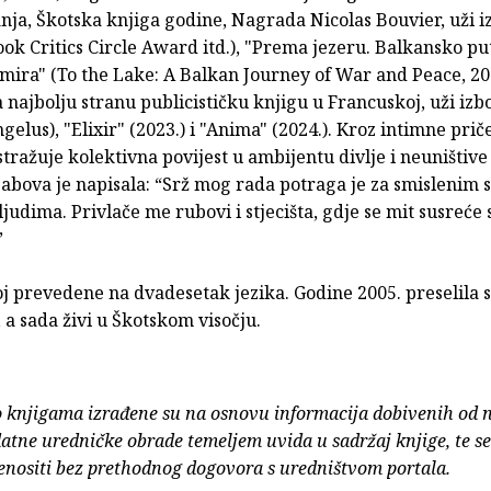
nja, Škotska knjiga godine, Nagrada Nicolas Bouvier, uži i
ok Critics Circle Award itd.), "Prema jezeru. Balkansko pu
i mira" (To the Lake: A Balkan Journey of War and Peace, 20
najbolju stranu publicističku knjigu u Francuskoj, uži izb
elus), "Elixir" (2023.) i "Anima" (2024.). Kroz intimne prič
tražuje kolektivna povijest u ambijentu divlje i neuništive
abova je napisala: “Srž mog rada potraga je za smislenim 
ljudima. Privlače me rubovi i stjecišta, gdje se mit susreće 
”
oj prevedene na dvadesetak jezika. Godine 2005. preselila 
a sada živi u Škotskom visočju.
o knjigama izrađene su na osnovu informacija dobivenih od 
atne uredničke obrade temeljem uvida u sadržaj knjige, te s
enositi bez prethodnog dogovora s uredništvom portala.