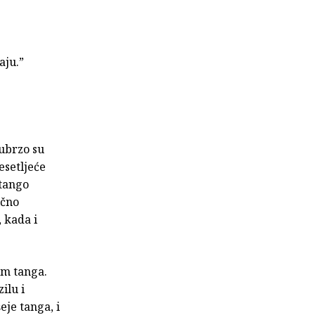
aju.”
 ubrzo su
esetljeće
 tango
ično
, kada i
om tanga.
ilu i
eje tanga, i