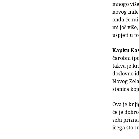
mnogo više 
novog milen
onda će mi 
mi još više
uspjeti u t
Kapku Ka
čarobni (po
takva je kn
doslovno id
Novog Zela
stanica koje
Ova je knji
će je dobro
sebi prizna
ičega što su