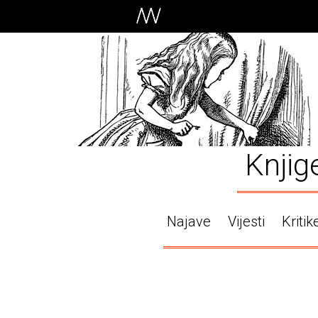
Knjig
Najave
Vijesti
Kritik