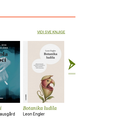
VIDI SVE KNJIGE
i
Botanika ludila
Snimanje
Sunčanik
'Utjelovljenja'
nausgård
Leon Engler
Damir Kar
Tom McCarthy