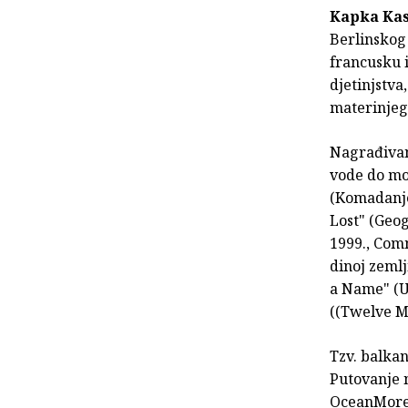
Kapka Ka
Berlinskog 
francusku i
djetinjstv
materinjeg 
Nagrađivana
vode do mo
(Komadanje,
Lost" (Geog
1999., Com
dinoj zemlj
a Name" (Ul
((Twelve Mi
Tzv. balkan
Putovanje n
OceanMore,