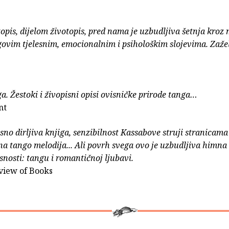
opis, dijelom životopis, pred nama je uzbudljiva šetnja kroz 
govim tjelesnim, emocionalnim i psihološkim slojevima. Zažel
ga. Žestoki i živopisni opisi ovisničke prirode tanga…
nt
sno dirljiva knjiga, senzibilnost Kassabove struji stranicama
a tango melodija... Ali povrh svega ovo je uzbudljiva himna
snosti: tangu i romantičnoj ljubavi.
eview of Books