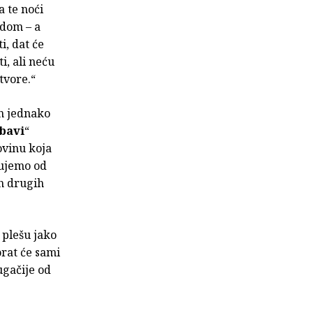
a te noći
 dom – a
i, dat će
i, ali neću
tvore.“
in jednako
ubavi
“
ovinu koja
tujemo od
h drugih
 plešu jako
orat će sami
ugačije od