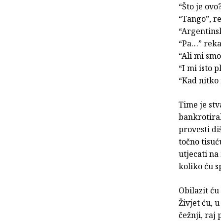
“Što je ovo
“Tango”, r
“Argentinsk
“Pa…” rekao
“Ali mi smo 
“I mi isto 
“Kad nitko 
Time je stv
bankrotiral
provesti di
točno tisuć
utjecati na 
koliko ću s
Obilazit ću
Živjet ću, 
čežnji, raj