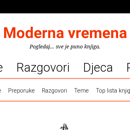
Moderna vremena
Pogledaj... sve je puno knjiga.
e
Razgovori
Djeca
e
Preporuke
Razgovori
Teme
Top lista knji