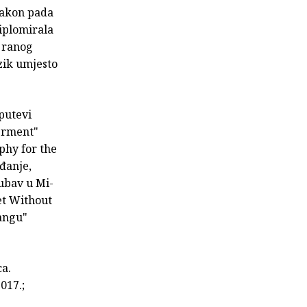
 Nakon pada
diplomirala
d ranog
zik umjesto
 putevi
erment"
aphy for the
iđanje,
ubav u Mi­
eet Without
tangu"
ca.
017.;