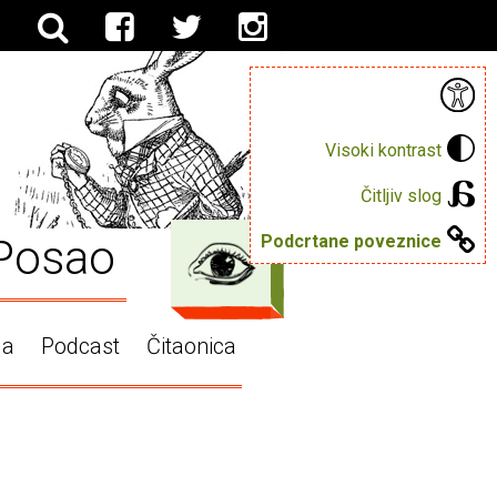
Visoki kontrast
Čitljiv slog
Posao
Podcrtane poveznice
ga
Podcast
Čitaonica