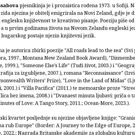
ssabova
pjesnikinja je i prozaistica rođena 1973. u Sofiji.
zida njezina je obitelj emigrirala na Novi Zeland, gdje je 
 englesku književnost te kreativno pisanje. Poeziju piše o
a, a u prvim godinama života na Novom Zelandu engleski je
bugarskog postaje njezin književni jezik.
 je autorica zbirki poezije "All roads lead to the sea" (Svi
ra, 1997., Montana New Zealand Book Award), "Dismemb
 1999.), "Someone Else’s Life" (Tuđi život, 2003.) i "Geogr
rafija za izgubljene, 2007.), romana "Reconnaissance" (Izv
monwealth Writers’ Prize), "Love in the Land of Midas" (Lj
i, 2001.) i "Villa Pacifica" (2011.) te memoarske proze "Str
ica bez imena, 2008.) i "Dvanaest minuta ljubavi: priča o 
nutes of Love: A Tango Story, 2011.; Ocean-More, 2023.).
ski kvartet posljednje su njezine objavljene knjige: "Grani
a rub Europe" (Border: A Journey to the Edge of Europe, 2
 2022.; Nagrada Britanske akademije za globalnu kulturu