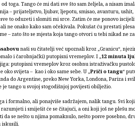
od toga. Tango će mi dati sve što sam željela, a nisam imal
ija – prijateljstvo, ljubav, ljepotu, smisao, avanturu, ushit,
sve to oduzeti i slomiti mi srce. Zatim će me ponovo iscijelit
, ali ne onako kako sam očekivala. Pokušat ću prestati plesat
ome – zato što se mjesta koja tango otvori u tebi nikad ne za
ssabovu
naši su čitatelji već upoznali kroz „Granicu“, njez
malo i čarobnjački) putopisni vremeplov. I „
12 minuta lj
jiga: putopisni vremeplov kroz osobnu istraživačku pustol
e oko svijeta – kao i oko same sebe. U „
Priči o tangu
“ pu
nda do Argentine, preko New Yorka, Londona, Pariza i svi
 je tango u svojoj stogodišnjoj povijesti obilježio.
ga i formalno, ali ponajviše sadržajem, nalik tangu. Svi koji
 razumjeti i smiješit će se čitajući, a oni koji još ne plešu m
ti da se nešto u njima pomaknulo, nešto posve posebno, dr
 iskusili.