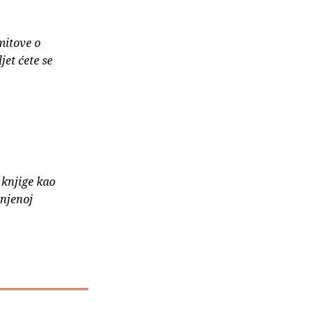
mitove o
jet ćete se
 knjige kao
 njenoj