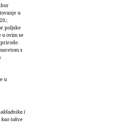
zbor
tovanje u
20.;
or poljske
e u ovim se
 prirode.
susretom s
s
se u
nakladnika i
e kao takve