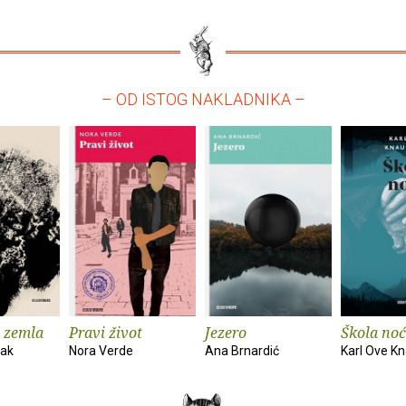
– OD ISTOG NAKLADNIKA –
 zemla
Pravi život
Jezero
Škola noć
vak
Nora Verde
Ana Brnardić
Karl Ove K