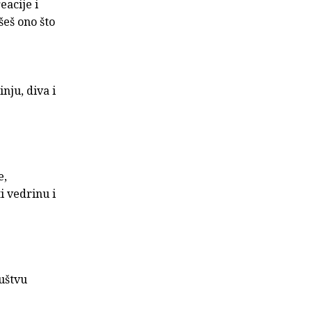
eacije i
išeš ono što
nju, diva i
e,
ti vedrinu i
uštvu