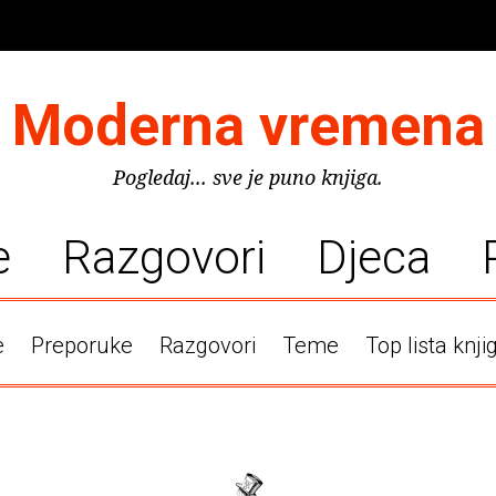
Moderna vremena
Pogledaj... sve je puno knjiga.
e
Razgovori
Djeca
e
Preporuke
Razgovori
Teme
Top lista knji