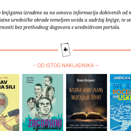
o knjigama izrađene su na osnovu informacija dobivenih od 
atne uredničke obrade temeljem uvida u sadržaj knjige, te s
enositi bez prethodnog dogovora s uredništvom portala.
– OD ISTOG NAKLADNIKA –