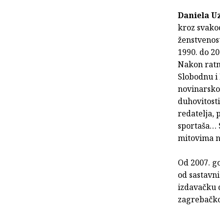
Daniela U
kroz svako
ženstvenost
1990. do 20
Nakon ratn
Slobodnu i 
novinarskog
duhovitosti
redatelja, 
sportaša… S
mitovima n
Od 2007. go
od sastavni
izdavačku d
zagrebačko