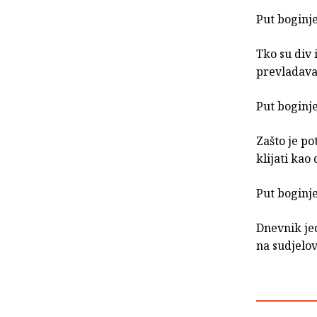
Put boginje 
Tko su div 
prevladavaj
Put boginj
Zašto je po
klijati kao
Put boginj
Dnevnik je
na sudjelov