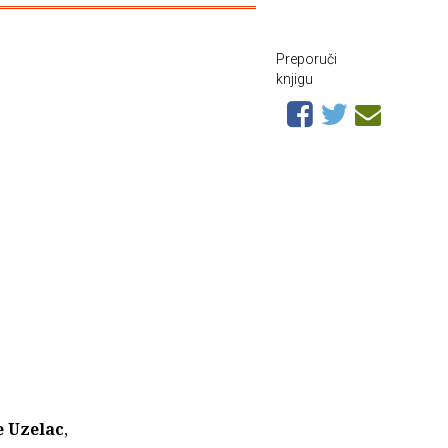
Preporuči
knjigu
e Uzelac
,