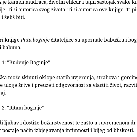
 je kamen mudraca, životni eliksir i tajni sastojak svake kr
e. Ti si autorica svog života. Ti si autorica ove knjige. Ti p
i želiš biti.
ri knjige
Puta boginje
čitateljice su upoznale babušku i bogi
 i babuna.
e 1: "Buđenje Boginje"
a može skinuti oklope starih uvjerenja, strahova i gorčin
se uloge žrtve i preuzeti odgovornost za vlastiti život, razvi
ćaj.
 2: "Ritam boginje"
di ljubav i dostiže božanstvenost te zašto u suvremenom dr
 postaje način izbjegavanja intimnosti i bijeg od bliskosti.