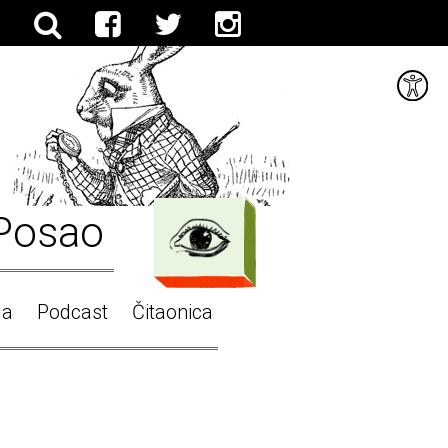
Posao
ga
Podcast
Čitaonica