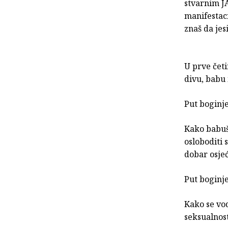
stvarnim JA
manifestacij
znaš da jesi 
U prve četi
divu, babu
Put boginj
Kako babušk
osloboditi 
dobar osje
Put boginje
Kako se vo
seksualnost