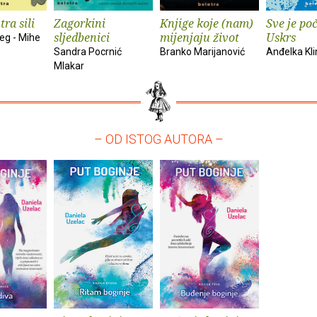
ra sili
Zagorkini
Knjige koje (nam)
Sve je po
sljedbenici
mijenjaju život
Uskrs
eg - Mihe
Sandra Pocrnić
Branko Marijanović
Anđelka Kl
Mlakar
– OD ISTOG AUTORA –