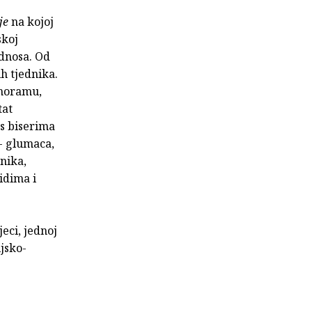
je
na kojoj
skoj
odnosa. Od
h tjednika.
anoramu,
tat
 s biserima
 - glumaca,
enika,
idima i
eci, jednoj
ijsko-