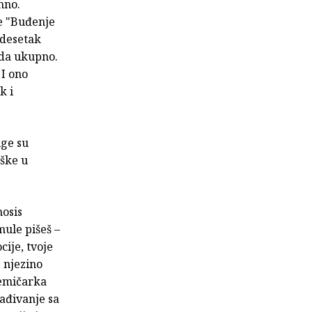
mno.
ge "Buđenje
edesetak
eda ukupno.
 I ono
k i
ige su
uške u
hosis
mule pišeš –
cije, tvoje
, njezino
kemičarka
lađivanje sa