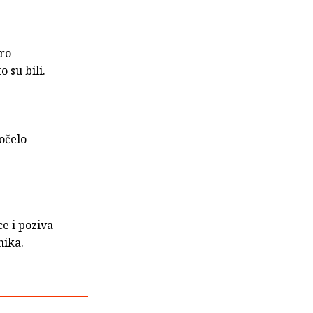
bro
o su bili.
počelo
e i poziva
nika.