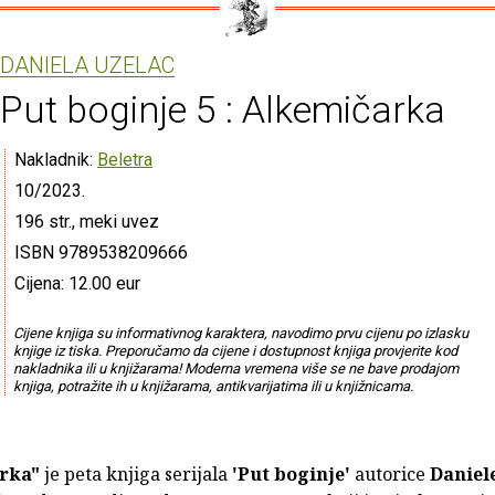
DANIELA UZELAC
Put boginje 5 : Alkemičarka
Nakladnik:
Beletra
10/2023.
196 str., meki uvez
ISBN 9789538209666
Cijena: 12.00 eur
Cijene knjiga su informativnog karaktera, navodimo prvu cijenu po izlasku
knjige iz tiska. Preporučamo da cijene i dostupnost knjiga provjerite kod
nakladnika ili u knjižarama! Moderna vremena više se ne bave prodajom
knjiga, potražite ih u knjižarama, antikvarijatima ili u knjižnicama.
arka"
je peta knjiga serijala
'Put boginje'
autorice
Daniel