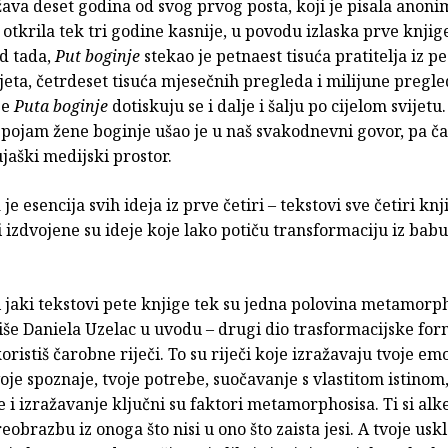
žava deset godina od svog prvog posta, koji je pisala anoni
e otkrila tek tri godine kasnije, u povodu izlaska prve knji
Od tada,
Put boginje
stekao je petnaest tisuća pratitelja iz p
jeta, četrdeset tisuća mjesečnih pregleda i milijune pregl
ge
Puta boginje
dotiskuju se i dalje i šalju po cijelom svijetu.
 pojam žene boginje ušao je u naš svakodnevni govor, pa ča
jaški medijski prostor.
je esencija svih ideja iz prve četiri – tekstovi sve četiri knj
 i izdvojene su ideje koje lako potiču transformaciju iz bab
i jaki tekstovi pete knjige tek su jedna polovina metamorp
iše Daniela Uzelac u uvodu – drugi dio trasformacijske for
koristiš čarobne riječi. To su riječi koje izražavaju tvoje emo
voje spoznaje, tvoje potrebe, suočavanje s vlastitom istinom
 i izražavanje ključni su faktori metamorphosisa. Ti si al
reobrazbu iz onoga što nisi u ono što zaista jesi. A tvoje usk