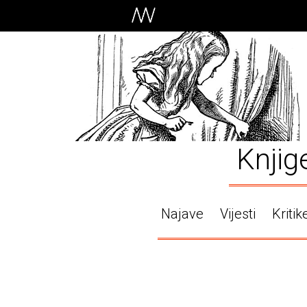
Knjig
Najave
Vijesti
Kritik