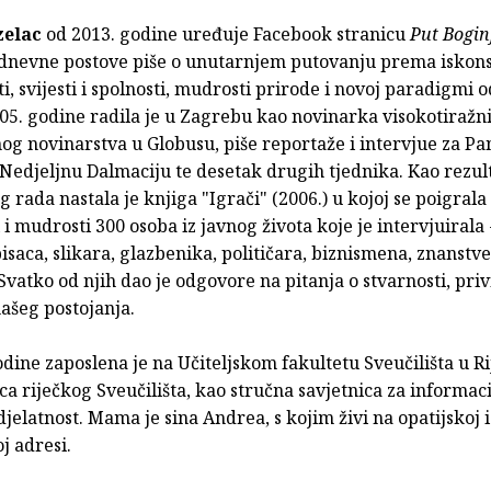
zelac
od 2013. godine uređuje Facebook stranicu
Put Bogin
dnevne postove piše o unutarnjem putovanju prema iskon
i, svijesti i spolnosti, mudrosti prirode i novoj paradigmi 
05. godine radila je u Zagrebu kao novinarka visokotiražni
og novinarstva u Globusu, piše reportaže i intervjue za P
Nedjeljnu Dalmaciju te desetak drugih tjednika. Kao rezul
 rada nastala je knjiga "Igrači" (2006.) u kojoj se poigrala
 i mudrosti 300 osoba iz javnog života koje je intervjuirala
pisaca, slikara, glazbenika, političara, biznismena, znanstv
vatko od njih dao je odgovore na pitanja o stvarnosti, priv
ašeg postojanja.
dine zaposlena je na Učiteljskom fakultetu Sveučilišta u Rij
ca riječkog Sveučilišta, kao stručna savjetnica za informac
jelatnost. Mama je sina Andrea, s kojim živi na opatijskoj i
j adresi.