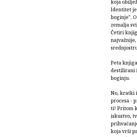
koja obilje
Identitet j
boginje". 
zemalja svi
Četiri knji
najvažnije,
srednjostru
Peta knjiga 
destilirani
boginju.
No, kratki 
procesa - p
ti! Pritom 
iskustvo, t
prihvaćanje
koja vrši p