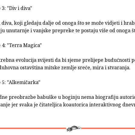
3: "Div i diva"
i diva, koji gledaju dalje od onoga što se može vidjeti i hra
u unutarnje i vanjske prepreke te postaju više od onoga št
e 4: "Terra Magica"
trebna evolucija svijesti da bi sjeme prelijepe budućnosti 
 duhovna ostavština mitske zemlje sreće, mira i stvaranja.
e 5: "Alkemičarka"
dne preobrazbe babuške u boginju nema biografiju autoric
anje jer svaka je čitateljica koautorica interaktivnog dnev