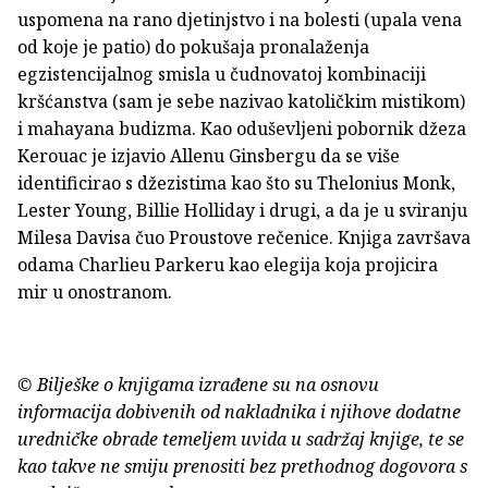
uspomena na rano djetinjstvo i na bolesti (upala vena
od koje je patio) do pokušaja pronalaženja
egzistencijalnog smisla u čudnovatoj kombinaciji
kršćanstva (sam je sebe nazivao katoličkim mistikom)
i mahayana budizma. Kao oduševljeni pobornik džeza
Kerouac je izjavio Allenu Ginsbergu da se više
identificirao s džezistima kao što su Thelonius Monk,
Lester Young, Billie Holliday i drugi, a da je u sviranju
Milesa Davisa čuo Proustove rečenice. Knjiga završava
odama Charlieu Parkeru kao elegija koja projicira
mir u onostranom.
© Bilješke o knjigama izrađene su na osnovu
informacija dobivenih od nakladnika i njihove dodatne
uredničke obrade temeljem uvida u sadržaj knjige, te se
kao takve ne smiju prenositi bez prethodnog dogovora s