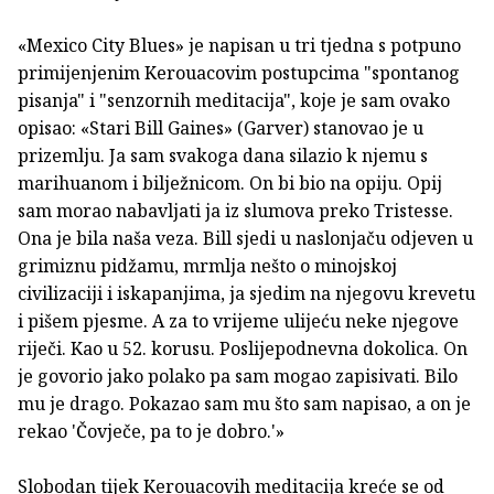
«Mexico City Blues» je napisan u tri tjedna s potpuno
primijenjenim Kerouacovim postupcima "spontanog
pisanja" i "senzornih meditacija", koje je sam ovako
opisao: «Stari Bill Gaines» (Garver) stanovao je u
prizemlju. Ja sam svakoga dana silazio k njemu s
marihuanom i bilježnicom. On bi bio na opiju. Opij
sam morao nabavljati ja iz slumova preko Tristesse.
Ona je bila naša veza. Bill sjedi u naslonjaču odjeven u
grimiznu pidžamu, mrmlja nešto o minojskoj
civilizaciji i iskapanjima, ja sjedim na njegovu krevetu
i pišem pjesme. A za to vrijeme ulijeću neke njegove
riječi. Kao u 52. korusu. Poslijepodnevna dokolica. On
je govorio jako polako pa sam mogao zapisivati. Bilo
mu je drago. Pokazao sam mu što sam napisao, a on je
rekao 'Čovječe, pa to je dobro.'»
Slobodan tijek Kerouacovih meditacija kreće se od