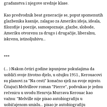
građanstva i njegove srednje klase.
Kao predvodnik beat generacije se, poput spomenutih
glazbenika kasnije, zalagao za Ameriku ideja, ideala,
filozofije i poezije, samospoznaje, glazbe, slobode,
Ameriku otvorenu za drugo i drugačije, liberalnu,
iskrenu, istinoljubivu...
***
(... ) Nakon četiri godine ispunjene pokušajima da
uobliči svoje ži­votno djelo, u ožujku 1951., Kerouacovi
su planovi za "Na cesti" ko­načno sjeli na svoje mjesto.
Čitajući Melvilleov roman "Pierre", pod­vukao je jednu
rečenicu u uvodu Henrvja Murrava Kerouac kao
važnu: "Melville nije pisao autobiografiju u
uobičajenom smislu... pisao je autobiografiju