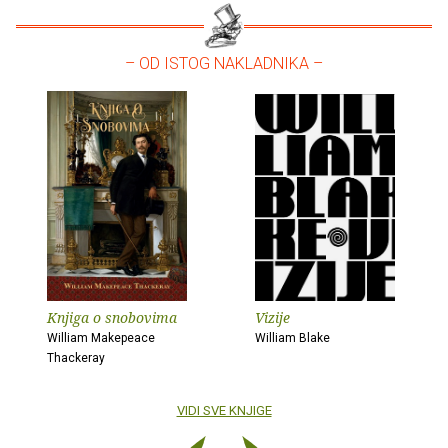
– OD ISTOG NAKLADNIKA –
Knjiga o snobovima
Vizije
William Makepeace
William Blake
Thackeray
VIDI SVE KNJIGE