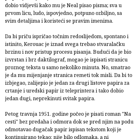
dobio vidjev­ši kako mu je Neal pisao pisma; sva u
prvom licu, ludo, ispovjedno, potpuno ozbiljno, sa
svim detaljima i koristeći se pravim imenima.
Da bi priču ispričao točnim redoslijedom, spontano i
istinito, Kerouac je iznad svega trebao stvaralačku
brzinu i nov pristup pro­cesu pisanja. Budući da je bio
izvrstan i brz daktilograf, mogao je ispisati stranicu
proznog teksta u samo nekoliko minuta. No, sma­trao
je da mu mijenjanje stranica remeti tok misli. Da bi to
izbjegao, zalijepio je jedan za drugi listove papira za
crtanje i uredski papir iz teleprintera i tako dobio
jedan dugi, neprekinuti svitak papira.
Petog travnja 1951. godine počeo je pisati roman "Na
cesti" bez predaha i odmora dok se pred njim na podu
odmotavao dugačak papir ispisan tekstom koji je
kontinuirano tekao: nije bilo odlomaka, a ni