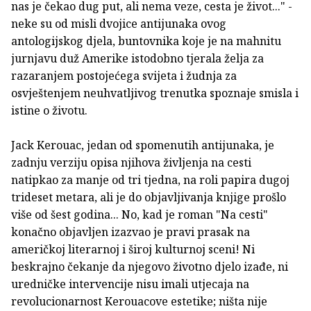
nas je čekao dug put, ali nema veze, cesta je život..." -
neke su od misli dvojice antijunaka ovog
antologijskog djela, buntovnika koje je na mahnitu
jurnjavu duž Amerike istodobno tjerala želja za
razaranjem postojećega svijeta i žudnja za
osvještenjem neuhvatljivog trenutka spoznaje smisla i
istine o životu.
Jack Kerouac, jedan od spomenutih antijunaka, je
zadnju verziju opisa njihova življenja na cesti
natipkao za manje od tri tjedna, na roli papira dugoj
trideset metara, ali je do objavljivanja knjige prošlo
više od šest godina... No, kad je roman "Na cesti"
konačno objavljen izazvao je pravi prasak na
američkoj literarnoj i široj kulturnoj sceni! Ni
beskrajno čekanje da njegovo životno djelo izađe, ni
uredničke intervencije nisu imali utjecaja na
revolucionarnost Kerouacove estetike; ništa nije