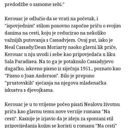
predodžbe o samome sebi."
Kerouac je od­lučio da se vrati na početak, i
"ispovjednim" stilom ponovno za­počne priču o svojim
danima na cesti, koju je reducirao na neko­liko
važnijih putovanja s Cassadvjem. Ovaj put, iako je
Neal Cassady/Dean Moriarty naoko glavni lik priče,
Kerouac u nju uvodi i sebe kao pripovjedača u liku
Sala Paradisea. Na to ga je potaknu­lo Cassadyjevo
dugačko, iskreno pismo iz siječnja 1951., poznato kao
"Pismo o Joan Anderson". Bilo je prepuno
"prustovskih" sjeća­nja na njegova mladenačka
iskustva s djevojkama.
Kerouac je u to vrijeme počeo pisati Nealovu životnu
priču kao glavnu temu nove verzije romana "Na
cesti". Kasnije je izjavio da je ideju za spontani stil
pripovijedanja kojim se koristi u romanu "Na cesti"