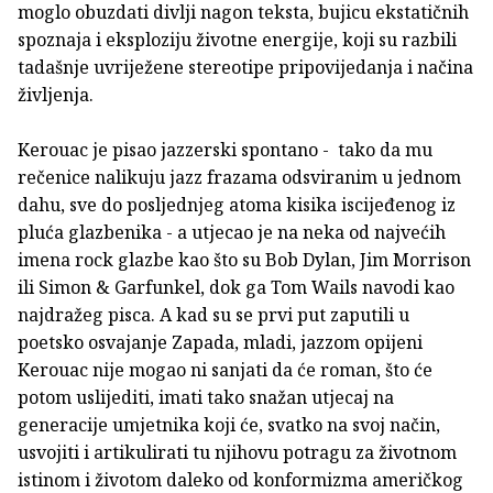
moglo obuzdati divlji nagon teksta, bujicu ekstatičnih
spoznaja i eksploziju životne energije, koji su razbili
tadašnje uvriježene stereotipe pripovijedanja i načina
življenja.
Kerouac je pisao jazzerski spontano - tako da mu
rečenice nalikuju jazz frazama odsviranim u jednom
dahu, sve do posljednjeg atoma kisika iscijeđenog iz
pluća glazbenika - a utjecao je na neka od najvećih
imena rock glazbe kao što su Bob Dylan, Jim Morrison
ili Simon & Garfunkel, dok ga Tom Wails navodi kao
najdražeg pisca. A kad su se prvi put zaputili u
poetsko osvajanje Zapada, mladi, jazzom opijeni
Kerouac nije mogao ni sanjati da će roman, što će
potom uslijediti, imati tako snažan utjecaj na
generacije umjetnika koji će, svatko na svoj način,
usvojiti i artikulirati tu njihovu potragu za životnom
istinom i životom daleko od konformizma američkog