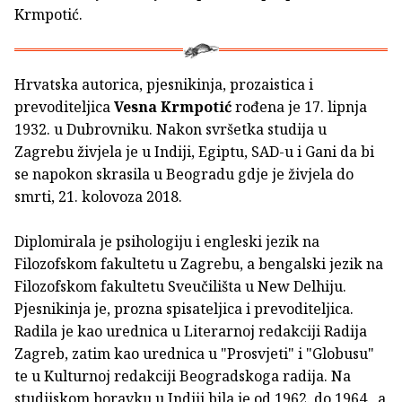
Krmpotić.
Hrvatska autorica, pjesnikinja, prozaistica i
prevoditeljica
Vesna Krmpotić
rođena je 17. lipnja
1932. u Dubrovniku. Nakon svršetka studija u
Zagrebu živjela je u Indiji, Egiptu, SAD-u i Gani da bi
se napokon skrasila u Beogradu gdje je živjela do
smrti, 21. kolovoza 2018.
Diplomirala je psihologiju i engleski jezik na
Filozofskom fakultetu u Zagrebu, a bengalski jezik na
Filozofskom fakultetu Sveučilišta u New Delhiju.
Pjesnikinja je, prozna spisateljica i prevoditeljica.
Radila je kao urednica u Literarnoj redakciji Radija
Zagreb, zatim kao urednica u "Prosvjeti" i "Globusu"
te u Kulturnoj redakciji Beogradskoga radija. Na
studijskom boravku u Indiji bila je od 1962. do 1964., a