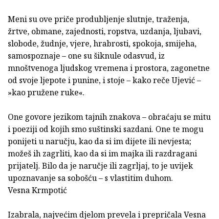
Meni su ove priče produbljenje slutnje, traženja,
žrtve, obmane, zajednosti, ropstva, uzdanja, ljubavi,
slobode, žudnje, vjere, hrabrosti, spokoja, smijeha,
samospoznaje – one su šiknule odasvud, iz
mnoštvenoga ljudskog vremena i prostora, zagonetne
od svoje ljepote i punine, i stoje – kako reče Ujević –
»kao pružene ruke«.
One govore jezikom tajnih znakova – obraćaju se mitu
i poeziji od kojih smo suštinski sazdani. One te mogu
ponijeti u naručju, kao da si im dijete ili nevjesta;
možeš ih zagrliti, kao da si im majka ili razdragani
prijatelj. Bilo da je naručje ili zagrljaj, to je uvijek
upoznavanje sa sobošću – s vlastitim duhom.
Vesna Krmpotić
Izabrala, najvećim djelom prevela i prepričala Vesna