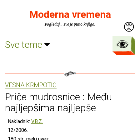
Moderna vremena
Pogledaj... sve je puno knjiga.
Sve teme
VESNA KRMPOTIĆ
Priče mudrosnice : Među
najljepšima najljepše
Nakladnik:
V.B.Z.
12/2006.
180 str., meki uvez