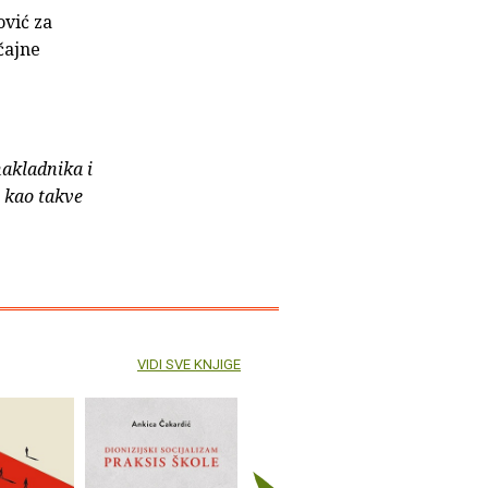
ović za
čajne
nakladnika i
e kao takve
VIDI SVE KNJIGE