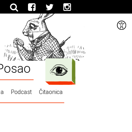
Posao
ga
Podcast
Čitaonica