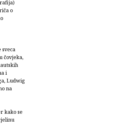
afija)
riča o
ko
e sveca
u čovjeka,
kautskih
a i
ega, Ludwig
no na
er kako se
jelinu