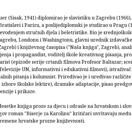
r (Sisak, 1941) diplomirao je slavistiku u Zagrebu (1966),
Bratislavi i Parizu, a poslijediplomski je studirao u Pragu (
evođenjem stručnih djela i beletristike. Bio je srednjoškol
u Zagrebu, Londonu i Washingtonu, glavni urednik izdavačk
Zagreb) i književnog časopisa ("Naša knjiga", Zagreb), anal
enja i propagandist, voditelj škole kreativnog pisanja, pro
arist (epizode serije crtanih filmova Profesor Baltazar; sce
levizije UN, informativni i edukativni filmovi), istraživač
alnih pitanja i kolumnist. Priređivao je i uređivao različite
, izbore školske lektire), dramske adaptacije, pisao predgo
cenzije i prikaze.
desetke knjiga proze za djecu i odrasle na hrvatskom i sl
gov roman "Biserje za Karolinu" kritičari uvrštavaju među
remene hrvatske prozne književnosti.