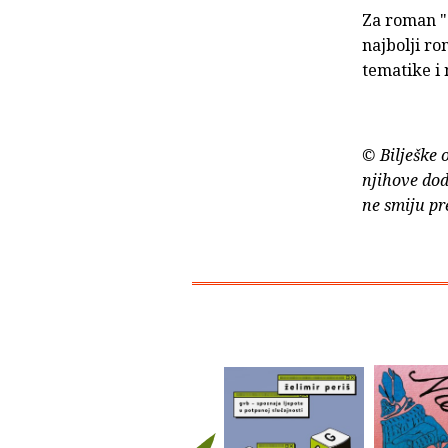
Za roman "
najbolji ro
tematike i 
© Bilješke 
njihove dod
ne smiju pr