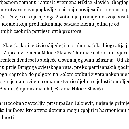
ijesnom romanu "Zapisi i vremena Nikice Slavića" (hagiogr
er otvara novo poglavlje u pisanju povijesnih romana, a p
iću - čovjeku koji cijeloga života nije promijenio svoje viso
 ideale i koji pred nikim nije savijao kičmu jedna je od
tnijih osobnih povijesti ovih prostora.
e Slavića, koji je živio slijedeći moralna načela, biografija j
 "Zapisi i vremena Nikice Slavića" himna su dobroti i vjeri 
rcaleći dvadeseto stoljeće u svim njegovim užasima.. Od s
nu prije Drugoga svjetskoga rata, preko partizanskih godin
noga Zagreba do golgote na Golom otoku i života nakon nj
jem je najnovijem romanu stvorio djelo u cijelosti temelje
ivotu, činjenicama i bilješkama Nikice Slavića.
istodobno zavodljiv, pristupačan i slojevit, sjajan je primj
isi i njihova kreativna dopuna mogu spojiti u harmoničnu c
ednosti.