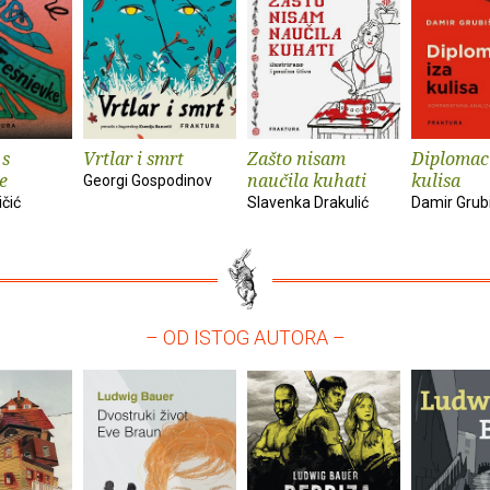
 s
Vrtlar i smrt
Zašto nisam
Diplomaci
e
naučila kuhati
kulisa
Georgi Gospodinov
ičić
Slavenka Drakulić
Damir Grub
– OD ISTOG AUTORA –