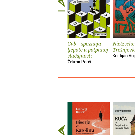
Gvb – spoznaja
Nietzsche
ljepote u potpunoj
Trešnjevk
slučajnosti
Kristijan Vuj
Želimir Periš