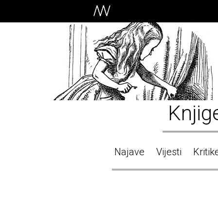
Knjig
Najave
Vijesti
Kritik