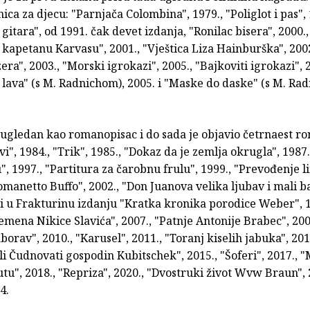
nica za djecu: "Parnjača Colombina", 1979., "Poliglot i pas", 
gitara", od 1991. čak devet izdanja, "Ronilac bisera", 2000., 
apetanu Karvasu", 2001., "Vještica Liza Hainburška", 2002
era", 2003., "Morski igrokazi", 2005., "Bajkoviti igrokazi", 
 lava" (s M. Radnichom), 2005. i "Maske do daske" (s M. Ra
 ugledan kao romanopisac i do sada je objavio četrnaest r
vi", 1984., "Trik", 1985., "Dokaz da je zemlja okrugla", 1987.
", 1997., "Partitura za čarobnu frulu", 1999., "Prevođenje l
omanetto Buffo", 2002., "Don Juanova velika ljubav i mali b
, i u Frakturinu izdanju "Kratka kronika porodice Weber", 1
remena Nikice Slavića", 2007., "Patnje Antonije Brabec", 200
aborav", 2010., "Karusel", 2011., "Toranj kiselih jabuka", 201
li Čudnovati gospodin Kubitschek", 2015., "Šoferi", 2017., 
u", 2018., "Repriza", 2020., "Dvostruki život Wvw Braun", 
4.