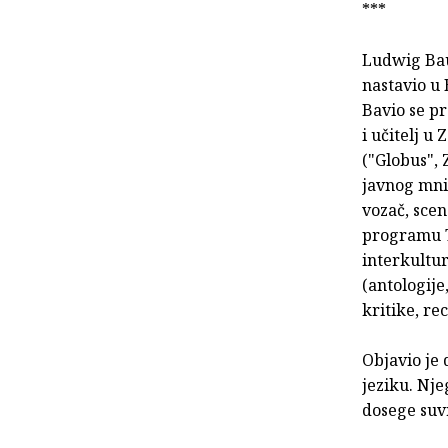
***
Ludwig Baue
nastavio u 
Bavio se pr
i učitelj 
("Globus", 
javnog mnij
vozač, scen
programu Te
interkultur
(antologije
kritike, re
Objavio je 
jeziku. Nje
dosege suv