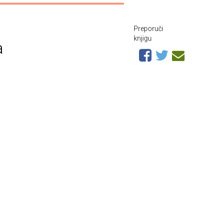
Preporuči
knjigu
a