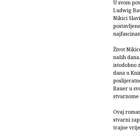
U svom pov
Ludwig Bau
Nikici Slav
postavljene
najfascinan
Život Nikic
naših dana.
istodobno z
dana u Kni
poslijerat
Bauer u svo
stvarnome ž
Ovaj roman 
stvarni zap
trajne vrij