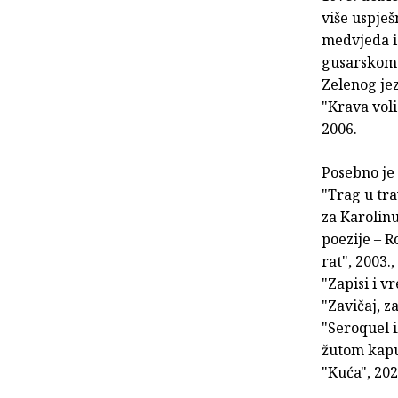
više uspješ
medvjeda i 
gusarskom k
Zelenog jez
"Krava voli
2006.
Posebno je
"Trag u tra
za Karolinu
poezije – R
rat", 2003.
"Zapisi i v
"Zavičaj, z
"Seroquel i
žutom kaput
"Kuća", 202