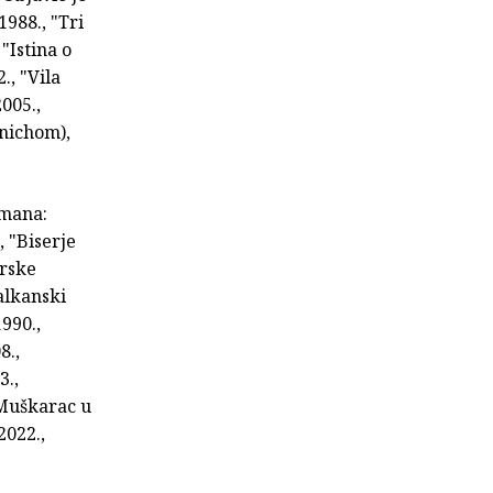
1988., "Tri
"Istina o
., "Vila
2005.,
dnichom),
omana:
, "Biserje
irske
alkanski
990.,
8.,
3.,
"Muškarac u
2022.,