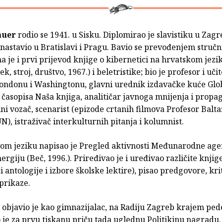
auer
rodio se 1941. u Sisku. Diplomirao je slavistiku u Zagr
nastavio u Bratislavi i Pragu. Bavio se prevođenjem stručn
 je i prvi prijevod knjige o kibernetici na hrvatskom jezik
k, stroj, društvo, 1967.) i beletristike; bio je profesor i učit
ondonu i Washingtonu, glavni urednik izdavačke kuće Glob
časopisa Naša knjiga, analitičar javnoga mnijenja i propag
ni vozač, scenarist (epizode crtanih filmova Profesor Balta
UN), istraživač interkulturnih pitanja i kolumnist.
om jeziku napisao je Pregled aktivnosti Međunarodne agen
rgiju (Beč, 1996.). Priređivao je i uređivao različite knjig
i antologije i izbore školske lektire), pisao predgovore, kri
 prikaze.
objavio je kao gimnazijalac, na Radiju Zagreb krajem pede
 je za prvu tiskanu priču tada uglednu Politikinu nagradu.