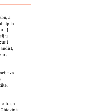
ebu, a
ih djela
u – J.
elj u
us i
andist,
zar;
cije za
e
tike,
setih, a
 Objavio je