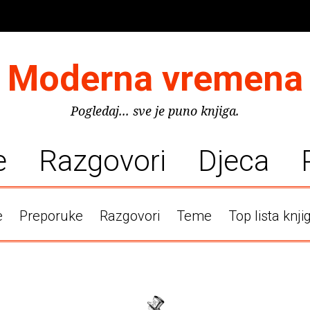
Moderna vremena
Pogledaj... sve je puno knjiga.
e
Razgovori
Djeca
e
Preporuke
Razgovori
Teme
Top lista knji