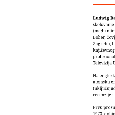
Ludwig B
školovanje 
(među njima
Bober, Čovje
Zagrebu, L
književnog 
profesional
Televizija 
Na englesk
atomsku ene
(uključujuć
recenzije i
Prvu prozu 
1973. dobio