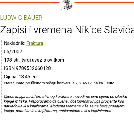
LUDWIG BAUER
Zapisi i vremena Nikice Slavić
Nakladnik:
Fraktura
05/2007.
198 str., tvrdi uvez s ovitkom
ISBN 9789532660128
Cijena: 18.45 eur
Preračunato po fiksnom tečaju konverzije 7,53450 kuna za 1 euro
Cijene knjiga su informativnog karaktera, navodimo prvu cijenu po izlasku
knjige iz tiska. Preporučamo da cijene i dostupnost knjiga provjerite kod
nakladnika ili u knjižarama! Moderna vremena više se ne bave prodajom
knjiga, potražite ih u knjižarama, antikvarijatima ili u knjižnicama.