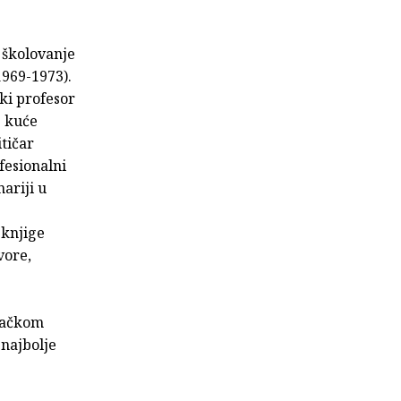
 školovanje
1969-1973).
ski profesor
e kuće
itičar
fesionalni
nariji u
 knjige
vore,
ovačkom
 najbolje