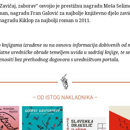
Zavičaj, zaborav" osvojio je prestižnu nagradu Meša Selim
man, nagradu Fran Galović za najbolje književno djelo zavi
nagradu Kiklop za najbolji roman u 2011.
o knjigama izrađene su na osnovu informacija dobivenih od 
atne uredničke obrade temeljem uvida u sadržaj knjige, te s
enositi bez prethodnog dogovora s uredništvom portala.
– OD ISTOG NAKLADNIKA –