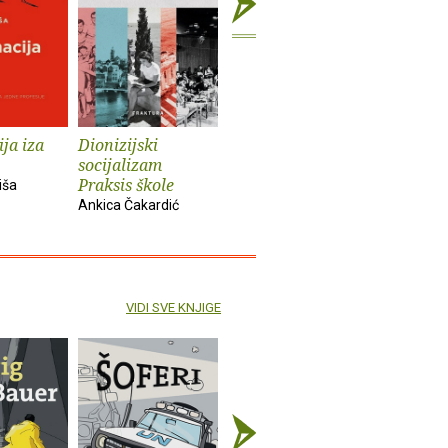
ja iza
Dionizijski
Grga Novak : Život
Anatomij
socijalizam
i djela
imperiju
Praksis škole
iša
Slobodan Prosperov
Davor Beg
Ankica Čakardić
Novak
VIDI SVE KNJIGE