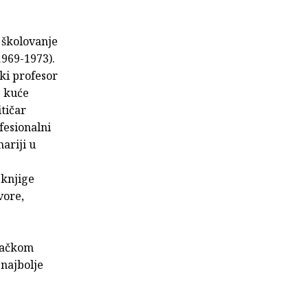
 školovanje
1969-1973).
ski profesor
e kuće
itičar
fesionalni
nariji u
 knjige
vore,
ovačkom
 najbolje