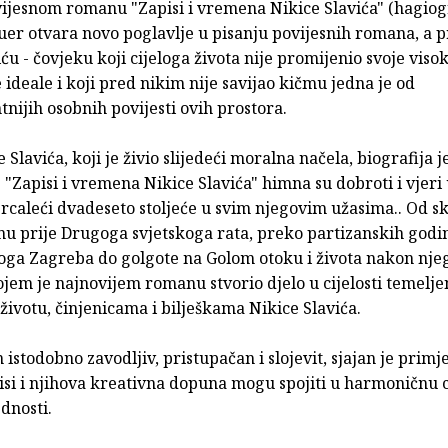
ijesnom romanu "Zapisi i vremena Nikice Slavića" (hagiogr
er otvara novo poglavlje u pisanju povijesnih romana, a p
iću - čovjeku koji cijeloga života nije promijenio svoje viso
 ideale i koji pred nikim nije savijao kičmu jedna je od
tnijih osobnih povijesti ovih prostora.
e Slavića, koji je živio slijedeći moralna načela, biografija j
 "Zapisi i vremena Nikice Slavića" himna su dobroti i vjeri 
rcaleći dvadeseto stoljeće u svim njegovim užasima.. Od s
nu prije Drugoga svjetskoga rata, preko partizanskih godin
noga Zagreba do golgote na Golom otoku i života nakon nj
jem je najnovijem romanu stvorio djelo u cijelosti temelje
ivotu, činjenicama i bilješkama Nikice Slavića.
istodobno zavodljiv, pristupačan i slojevit, sjajan je primj
isi i njihova kreativna dopuna mogu spojiti u harmoničnu c
ednosti.