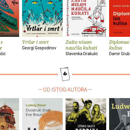
 s
Vrtlar i smrt
Zašto nisam
Diplomaci
e
naučila kuhati
kulisa
Georgi Gospodinov
ičić
Slavenka Drakulić
Damir Grub
– OD ISTOG AUTORA –