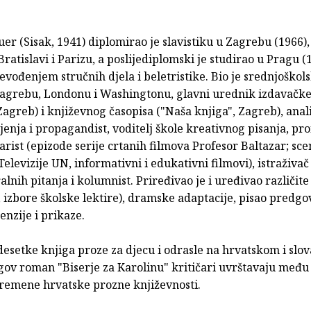
r (Sisak, 1941) diplomirao je slavistiku u Zagrebu (1966),
Bratislavi i Parizu, a poslijediplomski je studirao u Pragu (
evođenjem stručnih djela i beletristike. Bio je srednjoškol
u Zagrebu, Londonu i Washingtonu, glavni urednik izdavačk
Zagreb) i književnog časopisa ("Naša knjiga", Zagreb), anal
enja i propagandist, voditelj škole kreativnog pisanja, pro
arist (epizode serije crtanih filmova Profesor Baltazar; sce
levizije UN, informativni i edukativni filmovi), istraživač
alnih pitanja i kolumnist. Priređivao je i uređivao različite
, izbore školske lektire), dramske adaptacije, pisao predgo
cenzije i prikaze.
desetke knjiga proze za djecu i odrasle na hrvatskom i sl
gov roman "Biserje za Karolinu" kritičari uvrštavaju među
remene hrvatske prozne književnosti.