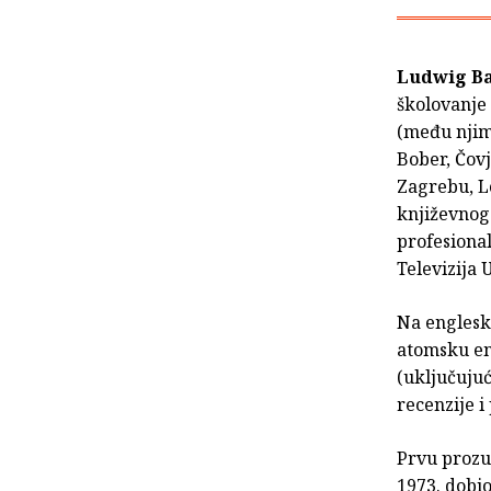
Ludwig B
školovanje 
(među njima
Bober, Čovje
Zagrebu, L
književnog 
profesional
Televizija 
Na englesk
atomsku ene
(uključujuć
recenzije i
Prvu prozu 
1973. dobio