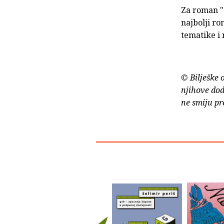
Za roman "
najbolji ro
tematike i 
© Bilješke 
njihove dod
ne smiju pr