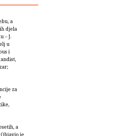
ebu, a
ih djela
u – J.
elj u
us i
andist,
zar;
cije za
e
tike,
setih, a
 Objavio je