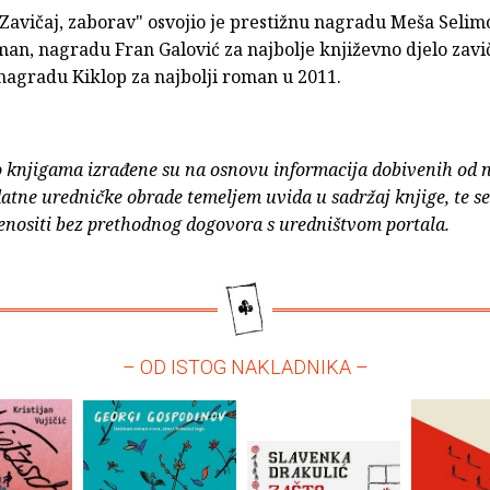
Zavičaj, zaborav" osvojio je prestižnu nagradu Meša Selim
man, nagradu Fran Galović za najbolje književno djelo zavi
nagradu Kiklop za najbolji roman u 2011.
o knjigama izrađene su na osnovu informacija dobivenih od 
atne uredničke obrade temeljem uvida u sadržaj knjige, te s
enositi bez prethodnog dogovora s uredništvom portala.
– OD ISTOG NAKLADNIKA –