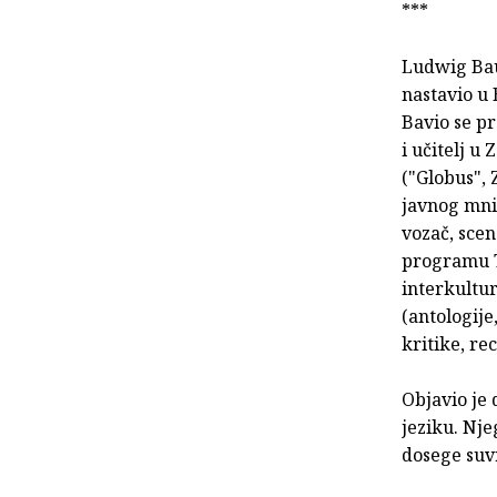
***
Ludwig Baue
nastavio u 
Bavio se pr
i učitelj 
("Globus", 
javnog mnij
vozač, scen
programu Te
interkultur
(antologije
kritike, re
Objavio je 
jeziku. Nje
dosege suv