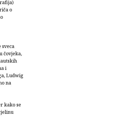
afija)
riča o
ko
e sveca
u čovjeka,
kautskih
a i
ega, Ludwig
no na
er kako se
jelinu