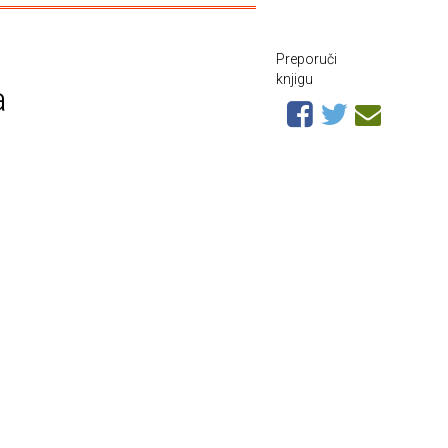
Preporuči
knjigu
a