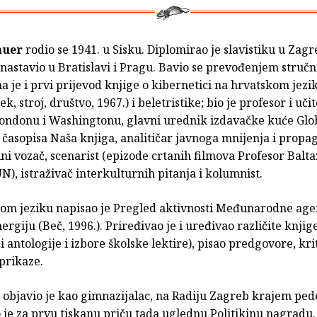
auer
rodio se 1941. u Sisku. Diplomirao je slavistiku u Zagr
nastavio u Bratislavi i Pragu. Bavio se prevođenjem stručn
 je i prvi prijevod knjige o kibernetici na hrvatskom jezik
k, stroj, društvo, 1967.) i beletristike; bio je profesor i učit
ondonu i Washingtonu, glavni urednik izdavačke kuće Glob
časopisa Naša knjiga, analitičar javnoga mnijenja i propag
ni vozač, scenarist (epizode crtanih filmova Profesor Balta
UN), istraživač interkulturnih pitanja i kolumnist.
om jeziku napisao je Pregled aktivnosti Međunarodne agen
rgiju (Beč, 1996.). Priređivao je i uređivao različite knjig
i antologije i izbore školske lektire), pisao predgovore, kri
 prikaze.
objavio je kao gimnazijalac, na Radiju Zagreb krajem pede
 je za prvu tiskanu priču tada uglednu Politikinu nagradu.