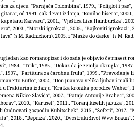
nica za djecu: "Parnjača Colombina", 1979., "Poliglot i pas", 
gitara", od 1991. čak devet izdanja, "Ronilac bisera", 2000., 
apetanu Karvasu", 2001., "Vještica Liza Hainburška", 2002
era", 2003., "Morski igrokazi", 2005., "Bajkoviti igrokazi", 
 lava" (s M. Radnichom), 2005. i "Maske do daske" (s M. Ra
 ugledan kao romanopisac i do sada je objavio četrnaest r
vi", 1984., "Trik", 1985., "Dokaz da je zemlja okrugla", 1987.
", 1997., "Partitura za čarobnu frulu", 1999., "Prevođenje l
omanetto Buffo", 2002., "Don Juanova velika ljubav i mali b
, i u Frakturinu izdanju "Kratka kronika porodice Weber", 1
remena Nikice Slavića", 2007., "Patnje Antonije Brabec", 200
aborav", 2010., "Karusel", 2011., "Toranj kiselih jabuka", 201
li Čudnovati gospodin Kubitschek", 2015., "Šoferi", 2017., 
u", 2018., "Repriza", 2020., "Dvostruki život Wvw Braun", 
4.