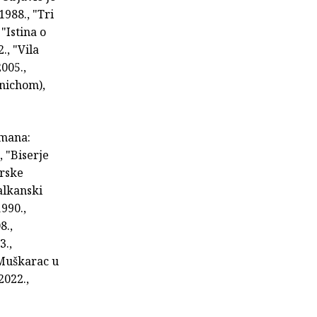
1988., "Tri
"Istina o
., "Vila
2005.,
dnichom),
omana:
, "Biserje
irske
alkanski
990.,
8.,
3.,
"Muškarac u
2022.,