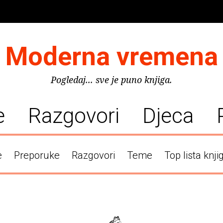
Moderna vremena
Pogledaj... sve je puno knjiga.
e
Razgovori
Djeca
e
Preporuke
Razgovori
Teme
Top lista knji