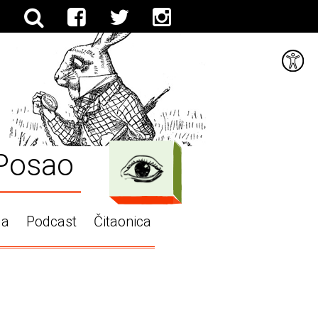
Posao
ga
Podcast
Čitaonica