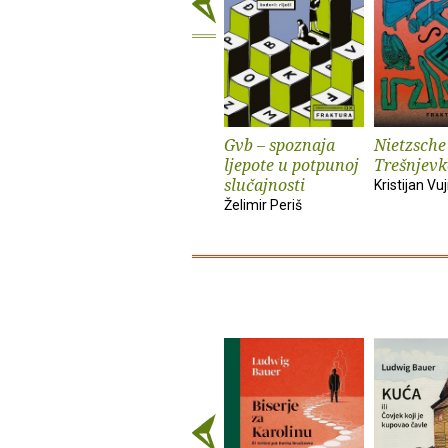
Gvb – spoznaja
Nietzsche
ljepote u potpunoj
Trešnjevk
slučajnosti
Kristijan Vuj
Želimir Periš