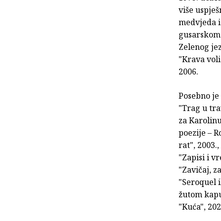
više uspješ
medvjeda i 
gusarskom k
Zelenog jez
"Krava voli
2006.
Posebno je
"Trag u tra
za Karolinu
poezije – R
rat", 2003.
"Zapisi i v
"Zavičaj, z
"Seroquel i
žutom kaput
"Kuća", 202