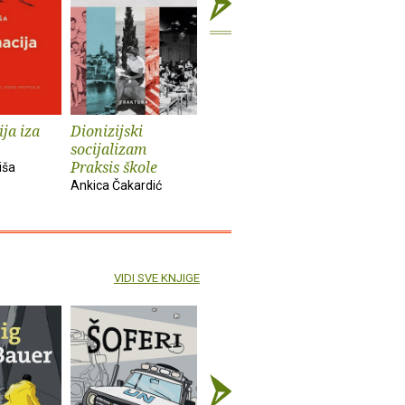
ja iza
Dionizijski
Grga Novak : Život
Anatomij
socijalizam
i djela
imperiju
Praksis škole
iša
Slobodan Prosperov
Davor Beg
Ankica Čakardić
Novak
VIDI SVE KNJIGE