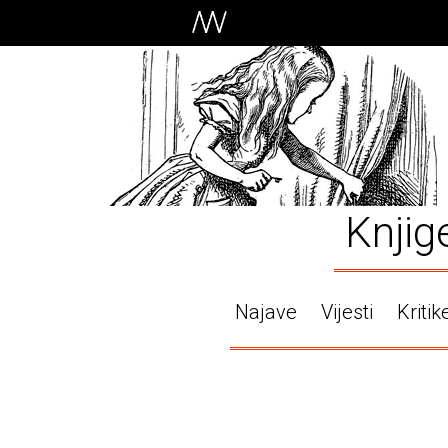
Knjig
Najave
Vijesti
Kritik