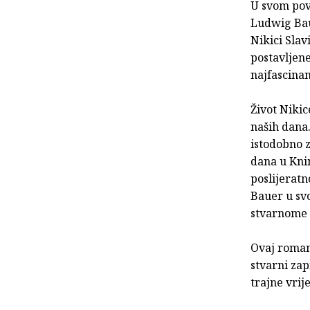
U svom pov
Ludwig Bau
Nikici Slav
postavljene
najfascinan
Život Nikic
naših dana.
istodobno z
dana u Kni
poslijerat
Bauer u svo
stvarnome ž
Ovaj roman 
stvarni zap
trajne vrij