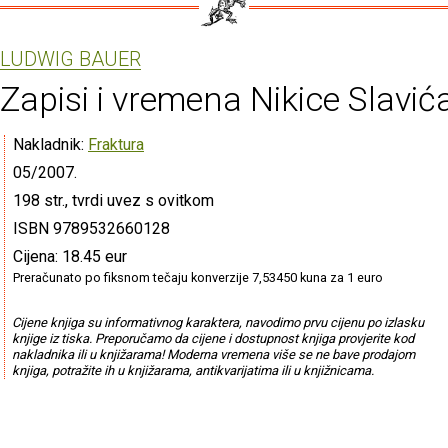
LUDWIG BAUER
Zapisi i vremena Nikice Slavić
Nakladnik:
Fraktura
05/2007.
198 str., tvrdi uvez s ovitkom
ISBN 9789532660128
Cijena: 18.45 eur
Preračunato po fiksnom tečaju konverzije 7,53450 kuna za 1 euro
Cijene knjiga su informativnog karaktera, navodimo prvu cijenu po izlasku
knjige iz tiska. Preporučamo da cijene i dostupnost knjiga provjerite kod
nakladnika ili u knjižarama! Moderna vremena više se ne bave prodajom
knjiga, potražite ih u knjižarama, antikvarijatima ili u knjižnicama.