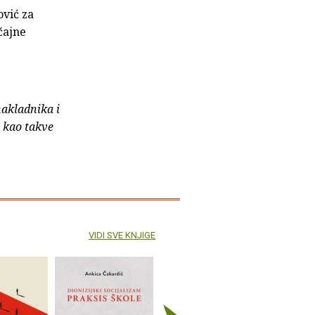
ović za
čajne
nakladnika i
e kao takve
VIDI SVE KNJIGE