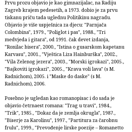
Prvu prozu objavio je kao gimnazijalac, na Radiju
Zagreb krajem pedesetih, a 1973. dobio je za prvu
tiskanu priču tada uglednu Politikinu nagradu.
Objavio je više uspješnica za djecu: "Parnjača
Colombina", 1979., "Poliglot i pas", 1988., "Tri
medvjeda i gitara", od 1991. čak devet izdanja,
"Ronilac bisera", 2000., "Istina o gusarskom kapetanu
Karvasu", 2001., "Vještica Liza Hainburška", 2002.,
"Vila Zelenog jezera", 2003., "Morski igrokazi", 2005.,
"Bajkoviti igrokazi", 2005., "Krava voli lava" (s M.
Radnichom), 2005. i "Maske do daske" (s M.
Radnichom), 2006.
Posebno je ugledan kao romanopisac i do sada je
objavio četrnaest romana: "Trag u travi", 1984.,
"Trik", 1985., "Dokaz da je zemlja okrugla", 1987.,
"Biserje za Karolinu", 1997., "Partitura za čarobnu
frulu", 1999., "Prevođenje lirske poezije – Romanetto