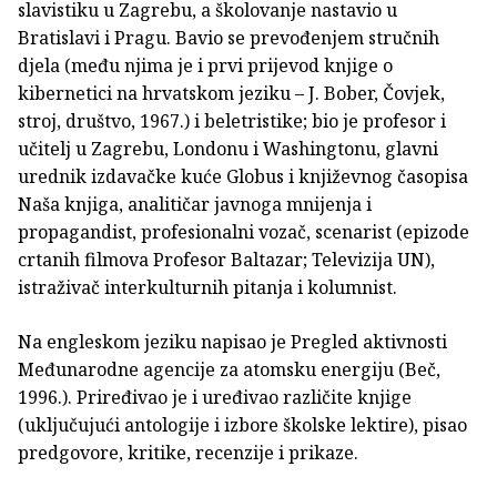
slavistiku u Zagrebu, a školovanje nastavio u
Bratislavi i Pragu. Bavio se prevođenjem stručnih
djela (među njima je i prvi prijevod knjige o
kibernetici na hrvatskom jeziku – J. Bober, Čovjek,
stroj, društvo, 1967.) i beletristike; bio je profesor i
učitelj u Zagrebu, Londonu i Washingtonu, glavni
urednik izdavačke kuće Globus i književnog časopisa
Naša knjiga, analitičar javnoga mnijenja i
propagandist, profesionalni vozač, scenarist (epizode
crtanih filmova Profesor Baltazar; Televizija UN),
istraživač interkulturnih pitanja i kolumnist.
Na engleskom jeziku napisao je Pregled aktivnosti
Međunarodne agencije za atomsku energiju (Beč,
1996.). Priređivao je i uređivao različite knjige
(uključujući antologije i izbore školske lektire), pisao
predgovore, kritike, recenzije i prikaze.