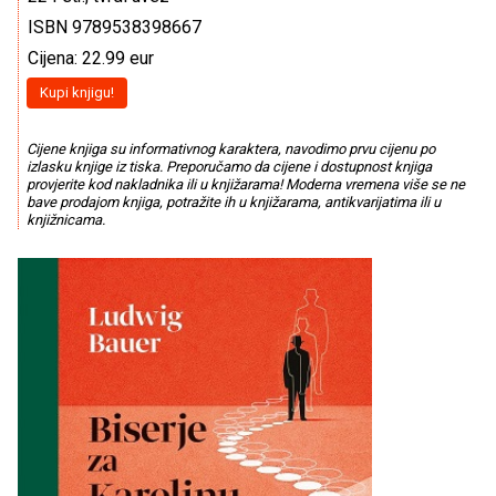
ISBN 9789538398667
Cijena: 22.99 eur
Kupi knjigu!
Cijene knjiga su informativnog karaktera, navodimo prvu cijenu po
izlasku knjige iz tiska. Preporučamo da cijene i dostupnost knjiga
provjerite kod nakladnika ili u knjižarama! Moderna vremena više se ne
bave prodajom knjiga, potražite ih u knjižarama, antikvarijatima ili u
knjižnicama.