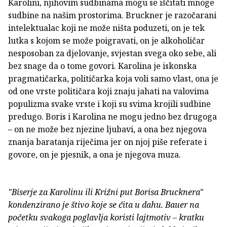
Karolini, njihovim sudbinama mogu se iščitati mnoge
sudbine na našim prostorima. Bruckner je razočarani
intelektualac koji ne može ništa poduzeti, on je tek
lutka s kojom se može poigravati, on je alkoholičar
nesposoban za djelovanje, svjestan svega oko sebe, ali
bez snage da o tome govori. Karolina je iskonska
pragmatičarka, političarka koja voli samo vlast, ona je
od one vrste političara koji znaju jahati na valovima
populizma svake vrste i koji su svima krojili sudbine
predugo. Boris i Karolina ne mogu jedno bez drugoga
– on ne može bez njezine ljubavi, a ona bez njegova
znanja baratanja riječima jer on njoj piše referate i
govore, on je pjesnik, a ona je njegova muza.
"Biserje za Karolinu ili Križni put Borisa Brucknera"
kondenzirano je štivo koje se čita u dahu. Bauer na
početku svakoga poglavlja koristi lajtmotiv – kratku