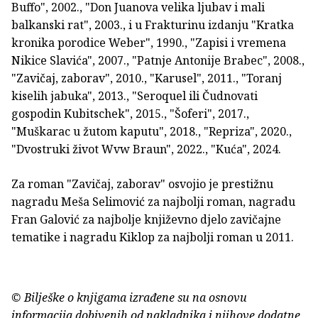
Buffo", 2002., "Don Juanova velika ljubav i mali
balkanski rat", 2003., i u Frakturinu izdanju "Kratka
kronika porodice Weber", 1990., "Zapisi i vremena
Nikice Slavića", 2007., "Patnje Antonije Brabec", 2008.,
"Zavičaj, zaborav", 2010., "Karusel", 2011., "Toranj
kiselih jabuka", 2013., "Seroquel ili Čudnovati
gospodin Kubitschek", 2015., "Šoferi", 2017.,
"Muškarac u žutom kaputu", 2018., "Repriza", 2020.,
"Dvostruki život Wvw Braun", 2022., "Kuća", 2024.
Za roman "Zavičaj, zaborav" osvojio je prestižnu
nagradu Meša Selimović za najbolji roman, nagradu
Fran Galović za najbolje književno djelo zavičajne
tematike i nagradu Kiklop za najbolji roman u 2011.
© Bilješke o knjigama izrađene su na osnovu
informacija dobivenih od nakladnika i njihove dodatne