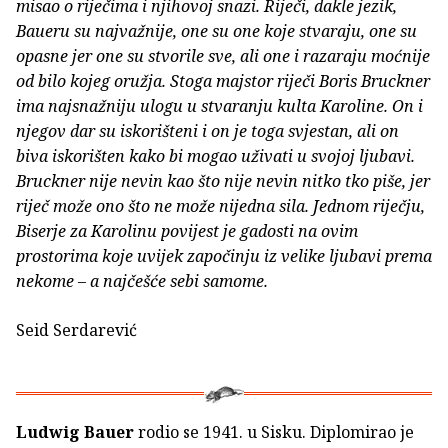
misao o riječima i njihovoj snazi. Riječi, dakle jezik,
Baueru su najvažnije, one su one koje stvaraju, one su
opasne jer one su stvorile sve, ali one i razaraju moćnije
od bilo kojeg oružja. Stoga majstor riječi Boris Bruckner
ima najsnažniju ulogu u stvaranju kulta Karoline. On i
njegov dar su iskorišteni i on je toga svjestan, ali on
biva iskorišten kako bi mogao uživati u svojoj ljubavi.
Bruckner nije nevin kao što nije nevin nitko tko piše, jer
riječ može ono što ne može nijedna sila. Jednom riječju,
Biserje za Karolinu povijest je gadosti na ovim
prostorima koje uvijek započinju iz velike ljubavi prema
nekome – a najčešće sebi samome.
Seid Serdarević
Ludwig Bauer
rodio se 1941. u Sisku. Diplomirao je