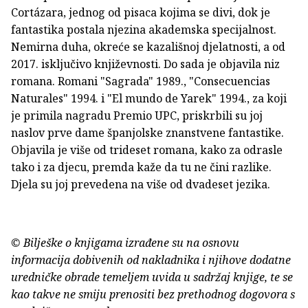
Cortázara, jednog od pisaca kojima se divi, dok je
fantastika postala njezina akademska specijalnost.
Nemirna duha, okreće se kazališnoj djelatnosti, a od
2017. isključivo književnosti. Do sada je objavila niz
romana. Romani "Sagrada" 1989., "Consecuencias
Naturales" 1994. i "El mundo de Yarek" 1994., za koji
je primila nagradu Premio UPC, priskrbili su joj
naslov prve dame španjolske znanstvene fantastike.
Objavila je više od trideset romana, kako za odrasle
tako i za djecu, premda kaže da tu ne čini razlike.
Djela su joj prevedena na više od dvadeset jezika.
© Bilješke o knjigama izrađene su na osnovu
informacija dobivenih od nakladnika i njihove dodatne
uredničke obrade temeljem uvida u sadržaj knjige, te se
kao takve ne smiju prenositi bez prethodnog dogovora s