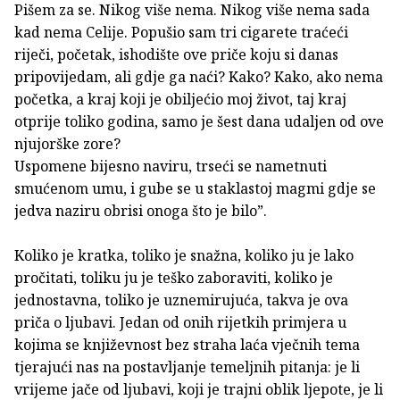
Pišem za se. Nikog više nema. Nikog više nema sada
kad nema Celije. Popušio sam tri cigarete traćeći
riječi, početak, ishodište ove priče koju si danas
pripovijedam, ali gdje ga naći? Kako? Kako, ako nema
početka, a kraj koji je obiljećio moj život, taj kraj
otprije toliko godina, samo je šest dana udaljen od ove
njujorške zore?
Uspomene bijesno naviru, trseći se nametnuti
smućenom umu, i gube se u staklastoj magmi gdje se
jedva naziru obrisi onoga što je bilo”.
Koliko je kratka, toliko je snažna, koliko ju je lako
pročitati, toliku ju je teško zaboraviti, koliko je
jednostavna, toliko je uznemirujuća, takva je ova
priča o ljubavi. Jedan od onih rijetkih primjera u
kojima se književnost bez straha laća vječnih tema
tjerajući nas na postavljanje temeljnih pitanja: je li
vrijeme jače od ljubavi, koji je trajni oblik ljepote, je li