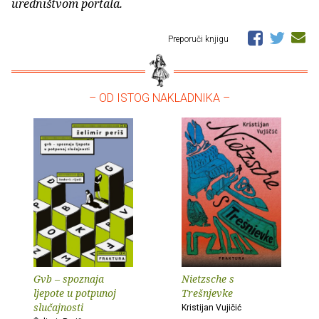
uredništvom portala.
Preporuči knjigu
– OD ISTOG NAKLADNIKA –
Gvb – spoznaja
Nietzsche s
ljepote u potpunoj
Trešnjevke
slučajnosti
Kristijan Vujičić