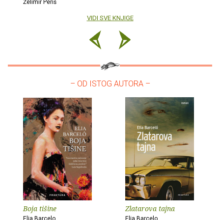
Želimir Periš
VIDI SVE KNJIGE
– OD ISTOG AUTORA –
Boja tišine
Zlatarova tajna
Elia Barcelo
Elia Barcelo