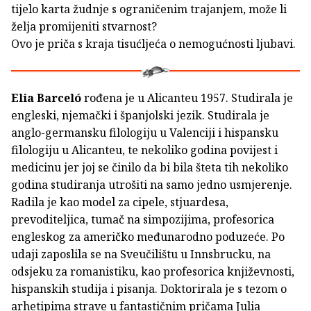
tijelo karta žudnje s ograničenim trajanjem, može li
želja promijeniti stvarnost?
Ovo je priča s kraja tisućljeća o nemogućnosti ljubavi.
Elia Barceló
rođena je u Alicanteu 1957. Studirala je
engleski, njemački i španjolski jezik. Studirala je
anglo-germansku filologiju u Valenciji i hispansku
filologiju u Alicanteu, te nekoliko godina povijest i
medicinu jer joj se činilo da bi bila šteta tih nekoliko
godina studiranja utrošiti na samo jedno usmjerenje.
Radila je kao model za cipele, stjuardesa,
prevoditeljica, tumač na simpozijima, profesorica
engleskog za američko međunarodno poduzeće. Po
udaji zaposlila se na Sveučilištu u Innsbrucku, na
odsjeku za romanistiku, kao profesorica književnosti,
hispanskih studija i pisanja. Doktorirala je s tezom o
arhetipima strave u fantastičnim pričama Julia