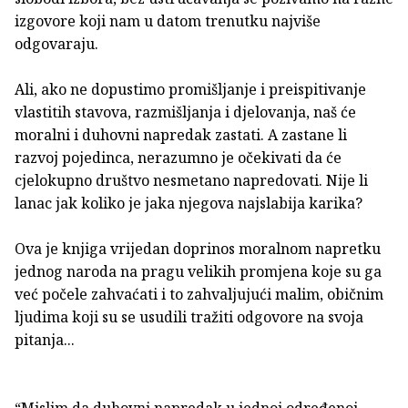
izgovore koji nam u datom trenutku najviše
odgovaraju.
Ali, ako ne dopustimo promišljanje i preispitivanje
vlastitih stavova, razmišljanja i djelovanja, naš će
moralni i duhovni napredak zastati. A zastane li
razvoj pojedinca, nerazumno je očekivati da će
cjelokupno društvo nesmetano napredovati. Nije li
lanac jak koliko je jaka njegova najslabija karika?
Ova je knjiga vrijedan doprinos moralnom napretku
jednog naroda na pragu velikih promjena koje su ga
već počele zahvaćati i to zahvaljujući malim, običnim
ljudima koji su se usudili tražiti odgovore na svoja
pitanja...
“Mislim da duhovni napredak u jednoj određenoj