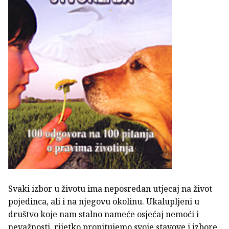
Svaki izbor u životu ima neposredan utjecaj na život
pojedinca, ali i na njegovu okolinu. Ukalupljeni u
društvo koje nam stalno nameće osjećaj nemoći i
nevažnosti, rijetko propitujemo svoje stavove i izbore