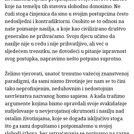
koje na temelju tih stavova slobodno donosimo. Ne
čudi stoga činjenica da smo u svojim postupcima često
nedosljedni i kontradiktorni. Osobito se to odnosi na
naše poimanje nasilja, a koje kao civilizirano društvo
generalno ne prihvaćamo. Svoju djecu učimo da
nasilje nije u redu i nije prihvatljivo, ali već u
sljedećem trenutku, ne dovodeći u pitanje ispravnost
svog postupka, napravimo nešto potpuno suprotno.
Želimo vjerovati, unatoč trenutno važećoj znanstvenoj
paradigmi, da sami nismo životinje jer nam se to čini
tako neprofinjenim, neduhovnim i nedostojnim
savršenstva nazvanog homo sapiens. A kada tražimo
argumente kojima bismo opravdali svoje svakidašnje
sudjelovanje u nevjerojatnoj okrutnosti i nasilju nad
ostalim životinjama, koje se događa isključivo stoga
što ga sami dopuštamo i potpomažemo u svojoj
slobodi izbora, bez ustručavanja se pozivamo na razne