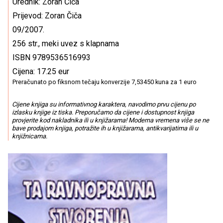
Urednik: Zoran Čiča
Prijevod: Zoran Čiča
09/2007.
256 str., meki uvez s klapnama
ISBN 9789536516993
Cijena: 17.25 eur
Preračunato po fiksnom tečaju konverzije 7,53450 kuna za 1 euro
Cijene knjiga su informativnog karaktera, navodimo prvu cijenu po
izlasku knjige iz tiska. Preporučamo da cijene i dostupnost knjiga
provjerite kod nakladnika ili u knjižarama! Moderna vremena više se ne
bave prodajom knjiga, potražite ih u knjižarama, antikvarijatima ili u
knjižnicama.