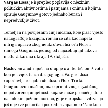
Vargas llosa
je isprepleo poglavlja o njezinim
političkim aktivnostima i patnjama s onima u kojima
opisuje Gauguinov gotovo jednako buran i
nepredvidljiv život.
Temeljen na povijesnim činjenicama, koje pisac vješto
nadograđuje fikcijom, roman se čita kao napeta
intriga upravo zbog neukrotivih ličnosti Flore i
samoga Gauguina, jednog od najosebujnijih likova
među slikarima s kraja 19. stoljeća.
Naslovom aludirajući na utopije o autentičnom životu
koji je uvijek tu iza drugog ugla, Vargas Llosa
supostavlja socijalni idealizam Flore Tristán
Gauguinovim maštanjima o primitivnoj, egzotičnoj,
nepatvorenoj umjetnosti koja se može pronaći jedino
na dalekim južnim morima, gdje europska civilizacija
još nije sve pokorila i podredila zapadnokršćanskom