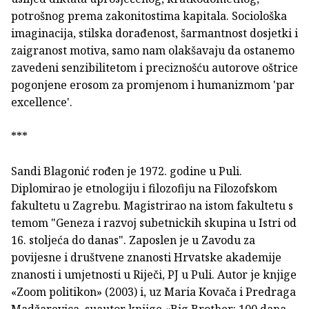
potrošnog prema zakonitostima kapitala. Sociološka
imaginacija, stilska dorađenost, šarmantnost dosjetki i
zaigranost motiva, samo nam olakšavaju da ostanemo
zavedeni senzibilitetom i preciznošću autorove oštrice
pogonjene erosom za promjenom i humanizmom 'par
excellence'.
***
Sandi Blagonić rođen je 1972. godine u Puli.
Diplomirao je etnologiju i filozofiju na Filozofskom
fakultetu u Zagrebu. Magistrirao na istom fakultetu s
temom "Geneza i razvoj subetnickih skupina u Istri od
16. stoljeća do danas". Zaposlen je u Zavodu za
povijesne i društvene znanosti Hrvatske akademije
znanosti i umjetnosti u Riječi, PJ u Puli. Autor je knjige
«Zoom politikon» (2003) i, uz Maria Kovača i Predraga