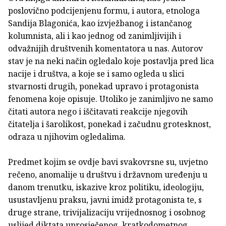
poslovično podcijenjenu formu, i autora, etnologa
Sandija Blagonića, kao izvježbanog i istančanog
kolumnista, ali i kao jednog od zanimljivijih i
odvažnijih društvenih komentatora u nas. Autorov
stav je na neki način ogledalo koje postavlja pred lica
nacije i društva, a koje se i samo ogleda u slici
stvarnosti drugih, ponekad upravo i protagonista
fenomena koje opisuje. Utoliko je zanimljivo ne samo
čitati autora nego i iščitavati reakcije njegovih
čitatelja i šarolikost, ponekad i začudnu grotesknost,
odraza u njihovim ogledalima.
Predmet kojim se ovdje bavi svakovrsne su, uvjetno
rečeno, anomalije u društvu i državnom uređenju u
danom trenutku, iskazive kroz politiku, ideologiju,
usustavljenu praksu, javni imidž protagonista te, s
druge strane, trivijalizaciju vrijednosnog i osobnog
uslijed diktata uprosječenog, kratkodometnog,