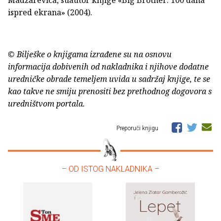
Madžarevica, suautor knjige «Big Brother: 100 dana
ispred ekrana» (2004).
© Bilješke o knjigama izrađene su na osnovu
informacija dobivenih od nakladnika i njihove dodatne
uredničke obrade temeljem uvida u sadržaj knjige, te se
kao takve ne smiju prenositi bez prethodnog dogovora s
uredništvom portala.
Preporuči knjigu
– OD ISTOG NAKLADNIKA –