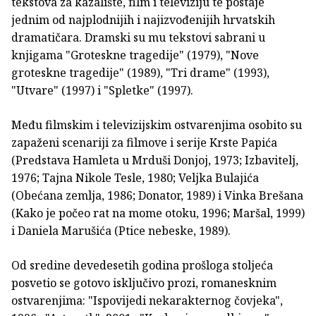
tekstova za kazalište, film i televiziju te postaje
jednim od najplodnijih i najizvođenijih hrvatskih
dramatičara. Dramski su mu tekstovi sabrani u
knjigama "Groteskne tragedije" (1979), "Nove
groteskne tragedije" (1989), "Tri drame" (1993),
"Utvare" (1997) i "Spletke" (1997).
Među filmskim i televizijskim ostvarenjima osobito su
zapaženi scenariji za filmove i serije Krste Papića
(Predstava Hamleta u Mrduši Donjoj, 1973; Izbavitelj,
1976; Tajna Nikole Tesle, 1980; Veljka Bulajića
(Obećana zemlja, 1986; Donator, 1989) i Vinka Brešana
(Kako je počeo rat na mome otoku, 1996; Maršal, 1999)
i Daniela Marušića (Ptice nebeske, 1989).
Od sredine devedesetih godina prošloga stoljeća
posvetio se gotovo isključivo prozi, romanesknim
ostvarenjima: "Ispovijedi nekarakternog čovjeka",