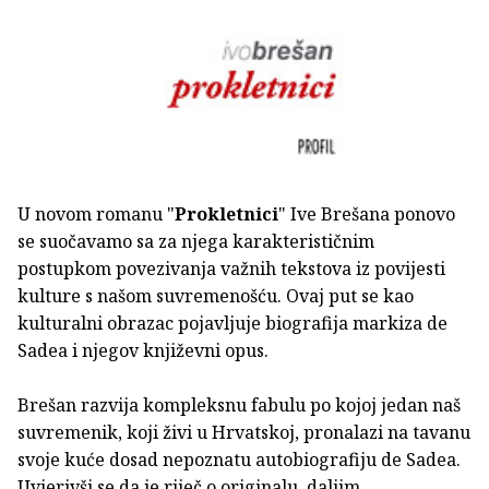
U novom romanu "
Prokletnici
" Ive Brešana ponovo
se suočavamo sa za njega karakterističnim
postupkom povezivanja važnih tekstova iz povijesti
kulture s našom suvremenošću. Ovaj put se kao
kulturalni obrazac pojavljuje biografija markiza de
Sadea i njegov književni opus.
Brešan razvija kompleksnu fabulu po kojoj jedan naš
suvremenik, koji živi u Hrvatskoj, pronalazi na tavanu
svoje kuće dosad nepoznatu autobiografiju de Sadea.
Uvjerivši se da je riječ o originalu, daljim