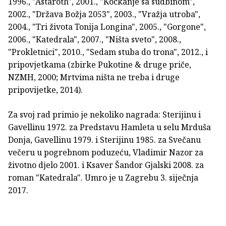
1996., "Astaroth", 2001., "Kockanje sa sudbinom",
2002., "Država Božja 2053", 2003., "Vražja utroba",
2004., "Tri života Tonija Longina", 2005., "Gorgone",
2006., "Katedrala", 2007., "Ništa sveto", 2008.,
"Prokletnici", 2010., "Sedam stuba do trona", 2012., i
pripovjetkama (zbirke Pukotine & druge priče,
NZMH, 2000; Mrtvima ništa ne treba i druge
pripovijetke, 2014).
Za svoj rad primio je nekoliko nagrada: Sterijinu i
Gavellinu 1972. za Predstavu Hamleta u selu Mrduša
Donja, Gavellinu 1979. i Sterijinu 1985. za Svečanu
večeru u pogrebnom poduzeću, Vladimir Nazor za
životno djelo 2001. i Ksaver Šandor Gjalski 2008. za
roman "Katedrala". Umro je u Zagrebu 3. siječnja
2017.