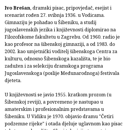
Ivo Brešan
, dramski pisac, pripovjedač, esejist i
scenarist rođen 27. svibnja 1936. u Vodicama.
Gimnaziju je pohađao u Šibeniku, a studij
jugoslavenskih jezika i književnosti diplomirao na
Filozofskome fakultetu u Zagrebu. Od 1960. radio je
kao profesor na šibenskoj gimnaziji, a od 1983. do
2002. kao umjetnički voditelj šibenskoga Centra za
kulturu, odnosno Šibenskoga kazališta, te je bio
zadužen i za selekciju dramskoga programa
Jugoslavenskoga (poslije Međunarodnoga) festivala
djeteta.
U književnosti se javio 1955. kratkom prozom (u
Šibenskoj reviji), a povremeno je nastupao u
amaterskim i profesionalnim predstavama u
Šibeniku. U Vidiku je 1970. objavio dramu "Četiri
podzemne rijeke" i otada djeluje uglavnom kao pisac