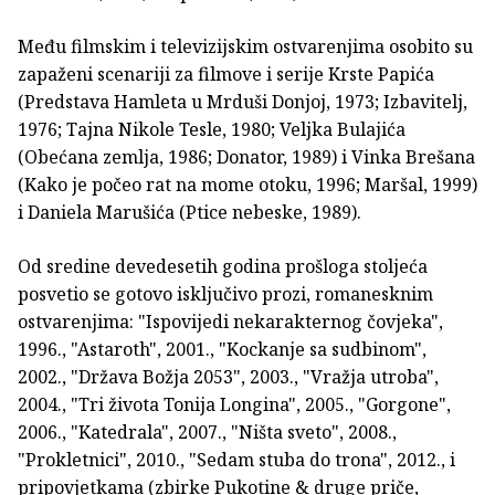
Među filmskim i televizijskim ostvarenjima osobito su
zapaženi scenariji za filmove i serije Krste Papića
(Predstava Hamleta u Mrduši Donjoj, 1973; Izbavitelj,
1976; Tajna Nikole Tesle, 1980; Veljka Bulajića
(Obećana zemlja, 1986; Donator, 1989) i Vinka Brešana
(Kako je počeo rat na mome otoku, 1996; Maršal, 1999)
i Daniela Marušića (Ptice nebeske, 1989).
Od sredine devedesetih godina prošloga stoljeća
posvetio se gotovo isključivo prozi, romanesknim
ostvarenjima: "Ispovijedi nekarakternog čovjeka",
1996., "Astaroth", 2001., "Kockanje sa sudbinom",
2002., "Država Božja 2053", 2003., "Vražja utroba",
2004., "Tri života Tonija Longina", 2005., "Gorgone",
2006., "Katedrala", 2007., "Ništa sveto", 2008.,
"Prokletnici", 2010., "Sedam stuba do trona", 2012., i
pripovjetkama (zbirke Pukotine & druge priče,