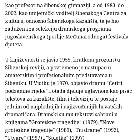
kao profesor na šibenskoj gimnaziji, a od 1983. do
2002. kao umjetnički voditelj šibenskoga Centra za
kulturu, odnosno Šibenskoga kazališta, te je bio
zadužen i za selekciju dramskoga programa
Jugoslavenskoga (poslije Međunarodnoga) festivala
djeteta.
U književnosti se javio 1955. kratkom prozom (u
Šibenskoj reviji), a povremeno je nastupao u
amaterskim i profesionalnim predstavama u
Šibeniku. U Vidiku je 1970. objavio dramu "Četiri
podzemne rijeke" i otada djeluje uglavnom kao pisac
tekstova za kazalište, film i televiziju te postaje
jednim od najplodnijih i najizvođenijih hrvatskih
dramatičara. Dramski su mu tekstovi sabrani u
knjigama "Groteskne tragedije" (1979), "Nove
groteskne tragedije" (1989), "Tri drame" (1993),
"Utvare" (1997) i "Spletke" (1997).