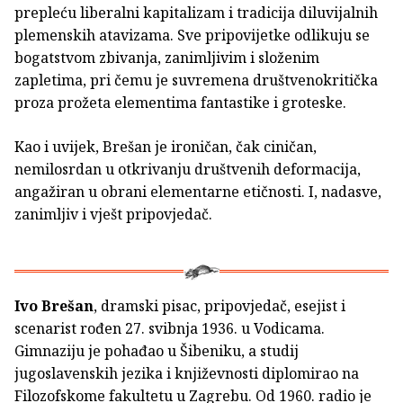
prepleću liberalni kapitalizam i tradicija diluvijalnih
plemenskih atavizama. Sve pripovijetke odlikuju se
bogatstvom zbivanja, zanimljivim i složenim
zapletima, pri čemu je suvremena društvenokritička
proza prožeta elementima fantastike i groteske.
Kao i uvijek, Brešan je ironičan, čak ciničan,
nemilosrdan u otkrivanju društvenih deformacija,
angažiran u obrani elementarne etičnosti. I, nadasve,
zanimljiv i vješt pripovjedač.
Ivo Brešan
, dramski pisac, pripovjedač, esejist i
scenarist rođen 27. svibnja 1936. u Vodicama.
Gimnaziju je pohađao u Šibeniku, a studij
jugoslavenskih jezika i književnosti diplomirao na
Filozofskome fakultetu u Zagrebu. Od 1960. radio je