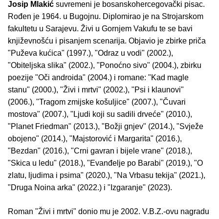
Josip Mlakić
suvremeni je bosanskohercegovački pisac.
Rođen je 1964. u Bugojnu. Diplomirao je na Strojarskom
fakultetu u Sarajevu. Živi u Gornjem Vakufu te se bavi
književnošću i pisanjem scenarija. Objavio je zbirke priča
"Puževa kućica" (1997.), "Odraz u vodi" (2002.),
"Obiteljska slika" (2002.), "Ponoćno sivo" (2004.), zbirku
poezije "Oči androida" (2004.) i romane: "Kad magle
stanu" (2000.), "Živi i mrtvi" (2002.), "Psi i klaunovi"
(2006.), "Tragom zmijske košuljice" (2007.), "Čuvari
mostova" (2007.), "Ljudi koji su sadili drveće" (2010.),
"Planet Friedman" (2013.), "Božji gnjev" (2014.), "Svježe
obojeno" (2014.), "Majstorović i Margarita" (2016.),
"Bezdan" (2016.), "Crni gavran i bijele vrane" (2018.),
"Skica u ledu" (2018.), "Evanđelje po Barabi" (2019.), "O
zlatu, ljudima i psima" (2020.), "Na Vrbasu tekija" (2021.),
"Druga Noina arka" (2022.) i "Izgaranje" (2023).
Roman "Živi i mrtvi" donio mu je 2002. V.B.Z.-ovu nagradu