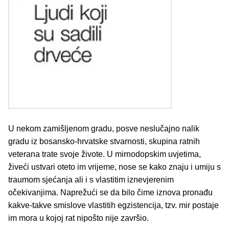
U nekom zamišljenom gradu, posve neslučajno nalik
gradu iz bosansko-hrvatske stvarnosti, skupina ratnih
veterana trate svoje živote. U mirnodopskim uvjetima,
živeći ustvari oteto im vrijeme, nose se kako znaju i umiju s
traumom sjećanja ali i s vlastitim iznevjerenim
očekivanjima. Naprežući se da bilo čime iznova pronađu
kakve-takve smislove vlastitih egzistencija, tzv. mir postaje
im mora u kojoj rat nipošto nije završio.