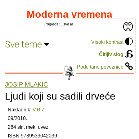
Moderna vremena
Pogledaj... sve je puno knjiga.
Sve teme
Visoki kontrast
Čitljiv slog
Podcrtane poveznice
JOSIP MLAKIĆ
Ljudi koji su sadili drveće
Nakladnik:
V.B.Z.
09/2010.
264 str., meki uvez
ISBN 9789533042039