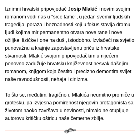
Iznimni hrvatski pripovjedač
Josip Mlakić
i novim svojim
romanom vodi nas u "srce tame", u jedan svemir ljudskih
tragedija, poraza i beznadnosti koji u fokus stavlja dramu
ljudi kojima mir permanentno otvara nove rane i nove
ožiljke, fizičke i one na duši, istodobno. Izvlačeći na svjetlo
punovažnu a krajnje zapostavljenu priču iz hrvatske
stvarnosti, Mlakić svojom pripovjedačkim umijećem
ponovno zadužuje hrvatsku književnost nesvakidašnjim
romanom, knjigom koja čestito i precizno demontira svijet
naše ravnodušnosti, nehaja i cinizma.
To što se, međutim, tragično u Mlakića neumitno promiče u
grotesku, pa izvjesna pomirenost njegovih protagonista sa
životom naoko završava u nevinosti, nimalo ne otupljuje
autorovu kritičku oštricu naše čemerne zbilje.