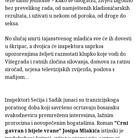
teže samo jednome – kako se obogatiti, živjeti lagodno
bez prevelikog rada, od namještenih kladioničarskih
rezultata, i uživati u nekom od poroka, od droge do
seksa.
No slučaj smrti tajanstvenog mladića sve će ih dovesti
u škripac, a dvojica će inspektora usprkos
upozorenjima željeti razmotati klupko koje vodi do
Višegrada i ratnih zločina silovanja, domova za ratnu
siročad, ucjena televizijskih zvijezda, poslova s
mafijom…
Inspektori Sećija i Sadik junaci su tranzicijskoga
poratnog doba koji savršeno ocrtavaju bosansku
svakodnevicu premreženu interesima, lažnim
prorocima i novopečenim bogatašima. Roman
"Crni
gavran i bijele vrane" Josipa Mlakića
istinski je