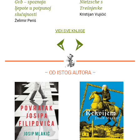
Gvb – spoznaja
Nietzsche s
ljepote u potpunoj
Trešnjevke
slučajnosti
Kristijan Vujičić
Želimir Periš
VIDI SVE KNJIGE
– OD ISTOG AUTORA –