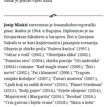
Sadik je postao vijest dana.”
Josip Mlakić
suvremeni je bosanskohercegovački
pisac. Rođen je 1964. u Bugojnu. Diplomirao je na
Strojarskom fakultetu u Sarajevu. Živi u Gornjem
Vakufu te se bavi književnošću i pisanjem scenarija.
Objavio je zbirke priča "Puževa kućica" (1997.),
"Odraz u vodi" (2002.), "Obiteljska slika" (2002.),
"Ponoćno sivo" (2004.), zbirku poezije "Oči androida"
(2004.) i romane: "Kad magle stanu" (2000.), "Živi i
mrtvi" (2002.), "Psi i klaunovi" (2006.), "Tragom
zmijske košuljice" (2007.), "Čuvari mostova" (2007.),
"Ljudi koji su sadili drveće" (2010.), "Planet Friedman"
(2013.), "Božji gnjev" (2014.), "Svježe obojeno" (2014.),
"Majstorović i Margarita" (2016.), "Bezdan" (2016.),
"Crni gavran i bijele vrane" (2018.), "Skica u ledu"