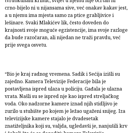
tvrdokuhani krimić, svijet u njemu nije ocrtan ni
crno-bijelo ni u nijansama sive, već onakav kakav jest,
a u njemu ima mjesta samo za ptice grabljivice i
lešinare. Svaki Mlakićev lik, često doveden do
krajnosti svoje moguće egzistencije, ima svoje razloge
da bude razočaran, ali nijedan ne traži pravdu, već
prije svega osvetu.
“Bio je kraj radnog vremena. Sadik i Sećija izišli su
zajedno. Kamera Televizije Federacije bila je
postavljena ispred ulaza u policiju. Gađala je ulazna
vrata. Našli su se ispred nje kao ispred streljačkog
voda. Oko nadzorne kamere iznad njih stidljivo je
zurilo u stubište po kojem je ležao ugaženi snijeg. Iza
televizijske kamere stajalo je dvadesetak
znatiželjnika koji su, valjda, ugledavši je, nanjušili krv