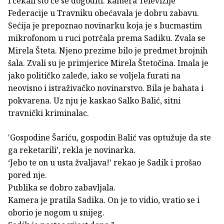
i čekali što će se dogoditi: kamera Televizije
Federacije u Travniku obećavala je dobru zabavu.
Sećija je prepoznao novinarku koja je s bucmastim
mikrofonom u ruci potrčala prema Sadiku. Zvala se
Mirela Šteta. Njeno prezime bilo je predmet brojnih
šala. Zvali su je primjerice Mirela Štetočina. Imala je
jako političko zaleđe, iako se voljela furati na
neovisno i istraživačko novinarstvo. Bila je bahata i
pokvarena. Uz nju je kaskao Salko Balić, sitni
travnički kriminalac.
'Gospodine Šariću, gospodin Balić vas optužuje da ste
ga reketarili’, rekla je novinarka.
‘Jebo te on u usta žvaljava!’ rekao je Sadik i prošao
pored nje.
Publika se dobro zabavljala.
Kamera je pratila Sadika. On je to vidio, vratio se i
oborio je nogom u snijeg.