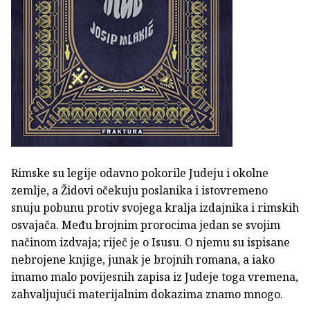
Rimske su legije odavno pokorile Judeju i okolne
zemlje, a Židovi očekuju poslanika i istovremeno
snuju pobunu protiv svojega kralja izdajnika i rimskih
osvajača. Među brojnim prorocima jedan se svojim
načinom izdvaja; riječ je o Isusu. O njemu su ispisane
nebrojene knjige, junak je brojnih romana, a iako
imamo malo povijesnih zapisa iz Judeje toga vremena,
zahvaljujući materijalnim dokazima znamo mnogo.