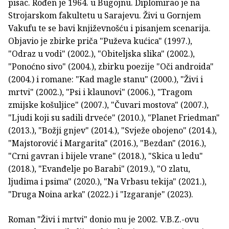
pisac. Rođen je 1964. u Bugojnu. Diplomirao je na
Strojarskom fakultetu u Sarajevu. Živi u Gornjem
Vakufu te se bavi književnošću i pisanjem scenarija.
Objavio je zbirke priča "Puževa kućica" (1997.),
"Odraz u vodi" (2002.), "Obiteljska slika" (2002.),
"Ponoćno sivo" (2004.), zbirku poezije "Oči androida"
(2004.) i romane: "Kad magle stanu" (2000.), "Živi i
mrtvi" (2002.), "Psi i klaunovi" (2006.), "Tragom
zmijske košuljice" (2007.), "Čuvari mostova" (2007.),
"Ljudi koji su sadili drveće" (2010.), "Planet Friedman"
(2013.), "Božji gnjev" (2014.), "Svježe obojeno" (2014.),
"Majstorović i Margarita" (2016.), "Bezdan" (2016.),
"Crni gavran i bijele vrane" (2018.), "Skica u ledu"
(2018.), "Evanđelje po Barabi" (2019.), "O zlatu,
ljudima i psima" (2020.), "Na Vrbasu tekija" (2021.),
"Druga Noina arka" (2022.) i "Izgaranje" (2023).
Roman "Živi i mrtvi" donio mu je 2002. V.B.Z.-ovu