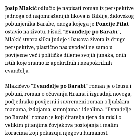
Josip Mlakić
odlučio je napisati roman iz perspektive
jednoga od najomraženijih likova iz Biblije, židovskog
pobunjenika Barabe, onoga kojega je
Poncije Pilat
ostavio na životu. Pišući "
Evanđelje po Barabi
",
Mlakić stvara sliku Judeje i Isusova života iz druge
perspektive, plastično nas uvodeći ne samo u
povijesne već i političke dileme svojih junaka, onih
istih koje znamo iz apokrifnih i neapokrifnih
evanđelja.
Mlakićevo "
Evanđelje po Barabi
" roman je o Isusu i
pobuni, roman o očuvanju Hrama i izgradnji novoga,
podjednako povijesni i suvremeni roman o ljudskim
manama, izdajama, sumnjama i idealima. "Evanđelje
po Barabi" roman je koji čitatelja tjera da misli o
velikim pitanjima čovjekova postojanja i malim
koracima koji pokazuju njegovu humanost.