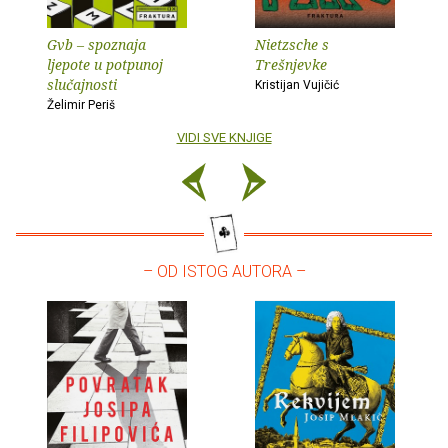
Gvb – spoznaja
Nietzsche s
ljepote u potpunoj
Trešnjevke
slučajnosti
Kristijan Vujičić
Želimir Periš
VIDI SVE KNJIGE
– OD ISTOG AUTORA –