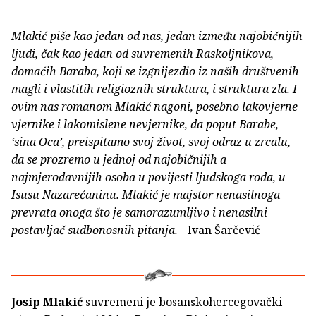
Mlakić piše kao jedan od nas, jedan između najobičnijih
ljudi, čak kao jedan od suvremenih Raskoljnikova,
domaćih Baraba, koji se izgnijezdio iz naših društvenih
magli i vlastitih religioznih struktura, i struktura zla. I
ovim nas romanom Mlakić nagoni, posebno lakovjerne
vjernike i lakomislene nevjernike, da poput Barabe,
‘sina Oca’, preispitamo svoj život, svoj odraz u zrcalu,
da se prozremo u jednoj od najobičnijih a
najmjerodavnijih osoba u povijesti ljudskoga roda, u
Isusu Nazarećaninu. Mlakić je majstor nenasilnoga
prevrata onoga što je samorazumljivo i nenasilni
postavljač sudbonosnih pitanja.
- Ivan Šarčević
Josip Mlakić
suvremeni je bosanskohercegovački