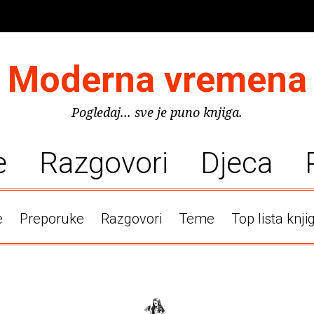
Moderna vremena
Pogledaj... sve je puno knjiga.
e
Razgovori
Djeca
e
Preporuke
Razgovori
Teme
Top lista knji