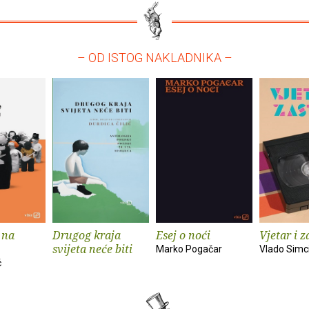
– OD ISTOG NAKLADNIKA –
 na
Drugog kraja
Esej o noći
Vjetar i z
svijeta neće biti
Marko Pogačar
Vlado Simc
ć