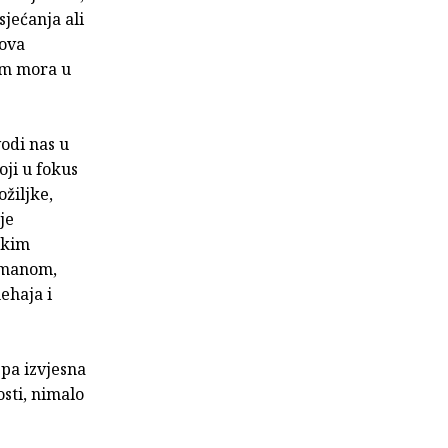
sjećanja ali
nova
 im mora u
odi nas u
oji u fokus
žiljke,
je
čkim
omanom,
ehaja i
pa izvjesna
sti, nimalo