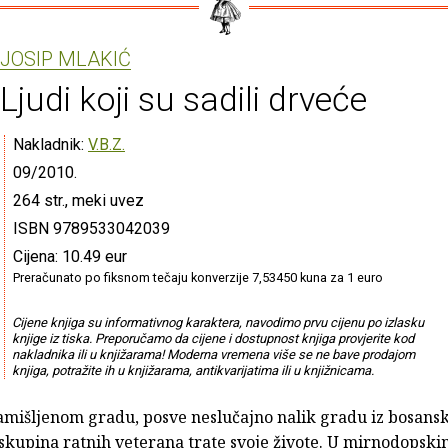
JOSIP MLAKIĆ
Ljudi koji su sadili drveće
Nakladnik:
V.B.Z.
09/2010.
264 str., meki uvez
ISBN 9789533042039
Cijena: 10.49 eur
Preračunato po fiksnom tečaju konverzije 7,53450 kuna za 1 euro
Cijene knjiga su informativnog karaktera, navodimo prvu cijenu po izlasku
knjige iz tiska. Preporučamo da cijene i dostupnost knjiga provjerite kod
nakladnika ili u knjižarama! Moderna vremena više se ne bave prodajom
knjiga, potražite ih u knjižarama, antikvarijatima ili u knjižnicama.
mišljenom gradu, posve neslučajno nalik gradu iz bosans
 skupina ratnih veterana trate svoje živote. U mirnodopski