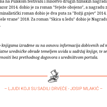
ena na Pulskom festivalu i mnoštvo drugih filmskih nagra
zor 2014. dobio je za roman "Svježe obojeno", a nagradu z
inalistički roman dobio je dva puta za "Božji gnjev" 2014. 
ijele vrane" 2018. Za roman "Skica u ledu" dobio je Nagra
.
o knjigama izrađene su na osnovu informacija dobivenih od 
atne uredničke obrade temeljem uvida u sadržaj knjige, te s
enositi bez prethodnog dogovora s uredništvom portala.
– LJUDI KOJI SU SADILI DRVEĆE - JOSIP MLAKIĆ –