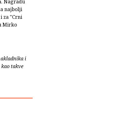
da. Nagradu
a najbolji
i za "Crni
du Mirko
nakladnika i
e kao takve