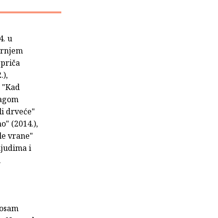
4. u
ornjem
 priča
.),
: "Kad
Tragom
li drveće"
o" (2014.),
ele vrane"
ljudima i
i
e osam