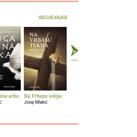
VIDI SVE KNJIGE
ina arka
Na Vrbasu tekija
O zlatu, ljudima i
Evanđelj
psima
Barabi
ć
Josip Mlakić
Josip Mlakić
Josip Mlak