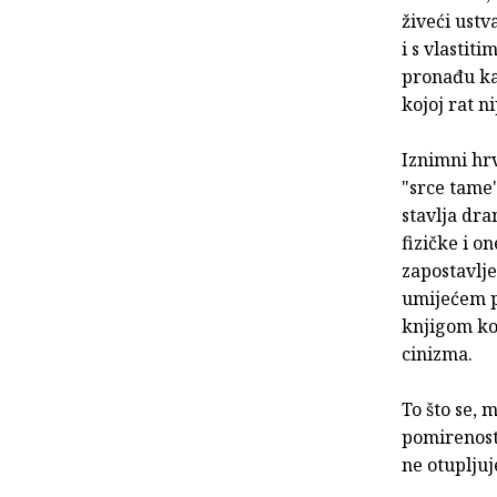
živeći ustv
i s vlastit
pronađu kak
kojoj rat ni
Iznimni hr
"srce tame"
stavlja dr
fizičke i o
zapostavlj
umijećem p
knjigom koj
cinizma.
To što se,
pomirenost
ne otupljuj