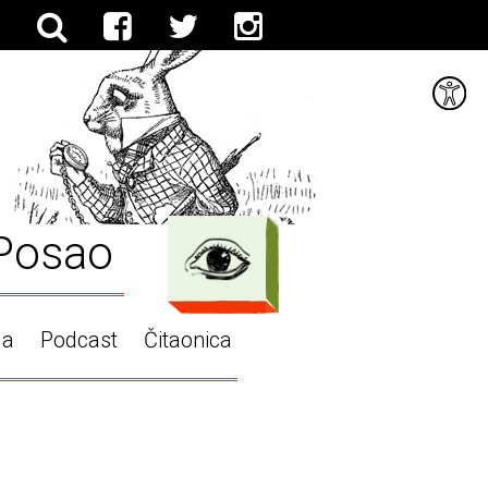
Posao
ga
Podcast
Čitaonica