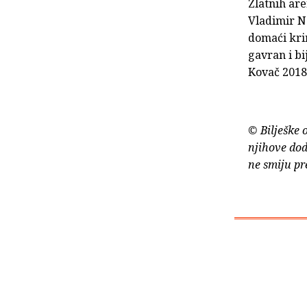
Zlatnih ar
Vladimir Na
domaći krim
gavran i b
Kovač 2018
© Bilješke 
njihove dod
ne smiju pr