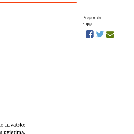
Preporuči
knjigu
ko-hrvatske
m uvjetima,