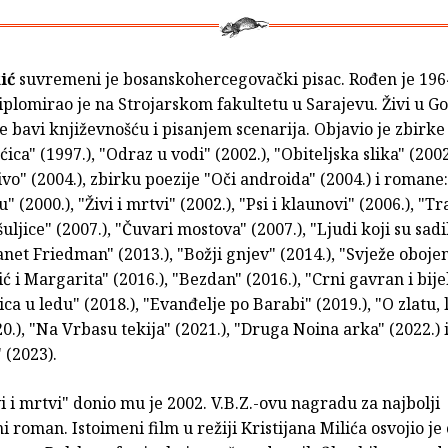
ić
suvremeni je bosanskohercegovački pisac. Rođen je 196
iplomirao je na Strojarskom fakultetu u Sarajevu. Živi u G
e bavi književnošću i pisanjem scenarija. Objavio je zbirke
ica" (1997.), "Odraz u vodi" (2002.), "Obiteljska slika" (2002
vo" (2004.), zbirku poezije "Oči androida" (2004.) i romane
" (2000.), "Živi i mrtvi" (2002.), "Psi i klaunovi" (2006.), "
uljice" (2007.), "Čuvari mostova" (2007.), "Ljudi koji su sadi
lanet Friedman" (2013.), "Božji gnjev" (2014.), "Svježe obojen
ć i Margarita" (2016.), "Bezdan" (2016.), "Crni gavran i bij
kica u ledu" (2018.), "Evanđelje po Barabi" (2019.), "O zlatu, 
0.), "Na Vrbasu tekija" (2021.), "Druga Noina arka" (2022.) 
 (2023).
 i mrtvi" donio mu je 2002. V.B.Z.-ovu nagradu za najbolji
i roman. Istoimeni film u režiji Kristijana Milića osvojio j