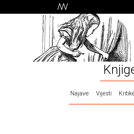
Knjig
Najave
Vijesti
Kritik