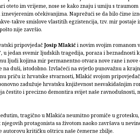
ari oteto im vrijeme, nose se kako znaju i umiju s traumom 
im iznevjerenim očekivanjima. Naprežući se da bilo čime iz
ve-takve smislove vlastitih egzistencija, tzv. mir postaje
pošto nije završio.
vatski pripovjedač
Josip Mlakić
i novim svojim romanom v
, u jedan svemir ljudskih tragedija, poraza i beznadnosti k
amu ljudi kojima mir permanentno otvara nove rane i nove o
ne na duši, istodobno. Izvlačeći na svjetlo punovažnu a krajn
enu priču iz hrvatske stvarnosti, Mlakić svojom pripovjeda
onovno zadužuje hrvatsku književnost nesvakidašnjim r
a čestito i precizno demontira svijet naše ravnodušnosti, n
 međutim, tragično u Mlakića neumitno promiče u grotesku, 
 njegovih protagonista sa životom naoko završava u nevino
e autorovu kritičku oštricu naše čemerne zbilje.