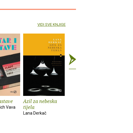
VIDI SVE KNJIGE
astave
Azil za nebeska
Chinook
Spiderm
tijela
ich Vava
Bekim Sejranović
Zoran Feri
Lana Derkač