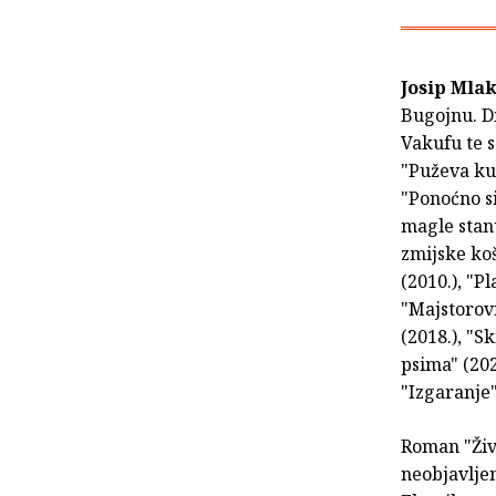
Josip Mlak
Bugojnu. D
Vakufu te s
"Puževa kuć
"Ponoćno si
magle stanu
zmijske koš
(2010.), "P
"Majstorovi
(2018.), "S
psima" (202
"Izgaranje"
Roman "Živi
neobjavljen