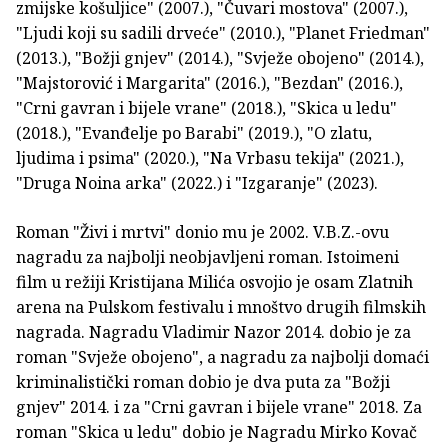
zmijske košuljice" (2007.), "Čuvari mostova" (2007.),
"Ljudi koji su sadili drveće" (2010.), "Planet Friedman"
(2013.), "Božji gnjev" (2014.), "Svježe obojeno" (2014.),
"Majstorović i Margarita" (2016.), "Bezdan" (2016.),
"Crni gavran i bijele vrane" (2018.), "Skica u ledu"
(2018.), "Evanđelje po Barabi" (2019.), "O zlatu,
ljudima i psima" (2020.), "Na Vrbasu tekija" (2021.),
"Druga Noina arka" (2022.) i "Izgaranje" (2023).
Roman "Živi i mrtvi" donio mu je 2002. V.B.Z.-ovu
nagradu za najbolji neobjavljeni roman. Istoimeni
film u režiji Kristijana Milića osvojio je osam Zlatnih
arena na Pulskom festivalu i mnoštvo drugih filmskih
nagrada. Nagradu Vladimir Nazor 2014. dobio je za
roman "Svježe obojeno", a nagradu za najbolji domaći
kriminalistički roman dobio je dva puta za "Božji
gnjev" 2014. i za "Crni gavran i bijele vrane" 2018. Za
roman "Skica u ledu" dobio je Nagradu Mirko Kovač