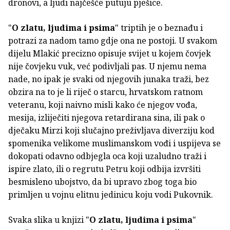
dronovi, a ljudi najčešće putuju pješice.
"
O zlatu, ljudima i psima
" triptih je o beznađu i
potrazi za nadom tamo gdje ona ne postoji. U svakom
dijelu Mlakić precizno opisuje svijet u kojem čovjek
nije čovjeku vuk, već podivljali pas. U njemu nema
nade, no ipak je svaki od njegovih junaka traži, bez
obzira na to je li riječ o starcu, hrvatskom ratnom
veteranu, koji naivno misli kako će njegov vođa,
mesija, izliječiti njegova retardirana sina, ili pak o
dječaku Mirzi koji slučajno preživljava diverziju kod
spomenika velikome muslimanskom vođi i uspijeva se
dokopati odavno odbjegla oca koji uzaludno traži i
ispire zlato, ili o regrutu Petru koji odbija izvršiti
besmisleno ubojstvo, da bi upravo zbog toga bio
primljen u vojnu elitnu jedinicu koju vodi Pukovnik.
Svaka slika u knjizi "
O zlatu, ljudima i psima
"