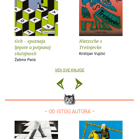
Gvb – spoznaja
Nietzsche s
ljepote u potpunoj
Trešnjevke
slučajnosti
Kristijan Vujičić
Želimir Periš
VIDI SVE KNJIGE
– OD ISTOG AUTORA –