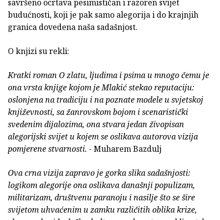
savršeno ocrtava pesimističan i razoren svijet
budućnosti, koji je pak samo alegorija i do krajnjih
granica dovedena naša sadašnjost.
O knjizi su rekli:
Kratki roman O zlatu, ljudima i psima u mnogo čemu je
ona vrsta knjige kojom je Mlakić stekao reputaciju:
oslonjena na tradiciju i na poznate modele u svjetskoj
književnosti, sa žanrovskom bojom i scenaristički
svedenim dijalozima, ona stvara jedan živopisan
alegorijski svijet u kojem se oslikava autorova vizija
pomjerene stvarnosti.
- Muharem Bazdulj
Ova crna vizija zapravo je gorka slika sadašnjosti:
logikom alegorije ona oslikava današnji populizam,
militarizam, društvenu paranoju i nasilje što se šire
svijetom uhvaćenim u zamku različitih oblika krize,