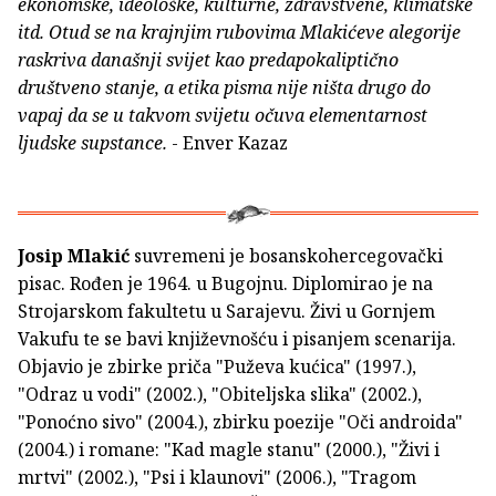
ekonomske, ideološke, kulturne, zdravstvene, klimatske
itd. Otud se na krajnjim rubovima Mlakićeve alegorije
raskriva današnji svijet kao predapokaliptično
društveno stanje, a etika pisma nije ništa drugo do
vapaj da se u takvom svijetu očuva elementarnost
ljudske supstance.
- Enver Kazaz
Josip Mlakić
suvremeni je bosanskohercegovački
pisac. Rođen je 1964. u Bugojnu. Diplomirao je na
Strojarskom fakultetu u Sarajevu. Živi u Gornjem
Vakufu te se bavi književnošću i pisanjem scenarija.
Objavio je zbirke priča "Puževa kućica" (1997.),
"Odraz u vodi" (2002.), "Obiteljska slika" (2002.),
"Ponoćno sivo" (2004.), zbirku poezije "Oči androida"
(2004.) i romane: "Kad magle stanu" (2000.), "Živi i
mrtvi" (2002.), "Psi i klaunovi" (2006.), "Tragom