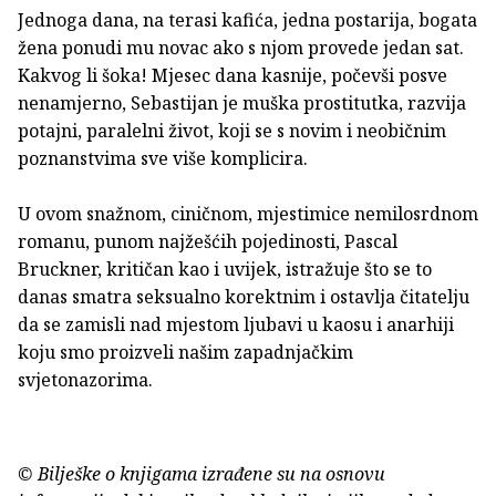
Jednoga dana, na terasi kafića, jedna postarija, bogata
žena ponudi mu novac ako s njom provede jedan sat.
Kakvog li šoka! Mjesec dana kasnije, počevši posve
nenamjerno, Sebastijan je muška prostitutka, razvija
potajni, paralelni život, koji se s novim i neobičnim
poznanstvima sve više komplicira.
U ovom snažnom, ciničnom, mjestimice nemilosrdnom
romanu, punom najžešćih pojedinosti, Pascal
Bruckner, kritičan kao i uvijek, istražuje što se to
danas smatra seksualno korektnim i ostavlja čitatelju
da se zamisli nad mjestom ljubavi u kaosu i anarhiji
koju smo proizveli našim zapadnjačkim
svjetonazorima.
© Bilješke o knjigama izrađene su na osnovu