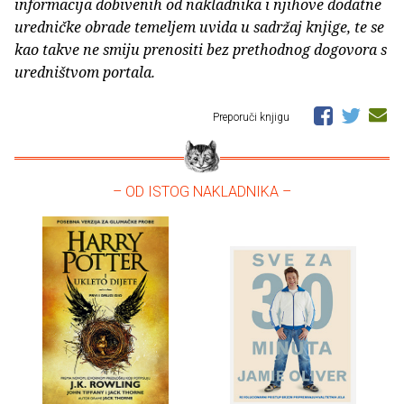
informacija dobivenih od nakladnika i njihove dodatne
uredničke obrade temeljem uvida u sadržaj knjige, te se
kao takve ne smiju prenositi bez prethodnog dogovora s
uredništvom portala.
Preporuči knjigu
– OD ISTOG NAKLADNIKA –