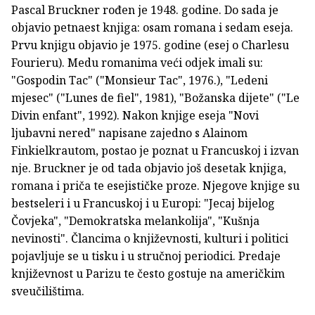
Pascal Bruckner rođen je 1948. godine. Do sada je
objavio petnaest knjiga: osam romana i sedam eseja.
Prvu knjigu objavio je 1975. godine (esej o Charlesu
Fourieru). Medu romanima veći odjek imali su:
"Gospodin Tac" ("Monsieur Tac", 1976.), "Ledeni
mjesec" ("Lunes de fiel", 1981), "Božanska dijete" ("Le
Divin enfant", 1992). Nakon knjige eseja "Novi
ljubavni nered" napisane zajedno s Alainom
Finkielkrautom, postao je poznat u Francuskoj i izvan
nje. Bruckner je od tada objavio još desetak knjiga,
romana i priča te esejističke proze. Njegove knjige su
bestseleri i u Francuskoj i u Europi: "Jecaj bijelog
Čovjeka", "Demokratska melankolija", "Kušnja
nevinosti". Člancima o književnosti, kulturi i politici
pojavljuje se u tisku i u stručnoj periodici. Predaje
književnost u Parizu te često gostuje na američkim
sveučilištima.