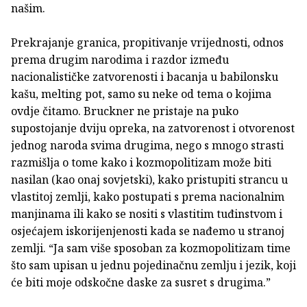
našim.
Prekrajanje granica, propitivanje vrijednosti, odnos
prema drugim narodima i razdor između
nacionalističke zatvorenosti i bacanja u babilonsku
kašu, melting pot, samo su neke od tema o kojima
ovdje čitamo. Bruckner ne pristaje na puko
supostojanje dviju opreka, na zatvorenost i otvorenost
jednog naroda svima drugima, nego s mnogo strasti
razmišlja o tome kako i kozmopolitizam može biti
nasilan (kao onaj sovjetski), kako pristupiti strancu u
vlastitoj zemlji, kako postupati s prema nacionalnim
manjinama ili kako se nositi s vlastitim tuđinstvom i
osjećajem iskorijenjenosti kada se nađemo u stranoj
zemlji. “Ja sam više sposoban za kozmopolitizam time
što sam upisan u jednu pojedinačnu zemlju i jezik, koji
će biti moje odskočne daske za susret s drugima.”