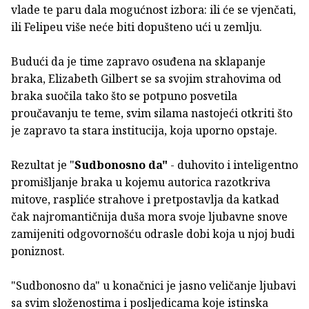
vlade te paru dala mogućnost izbora: ili će se vjenčati,
ili Felipeu više neće biti dopušteno ući u zemlju.
Budući da je time zapravo osuđena na sklapanje
braka, Elizabeth Gilbert se sa svojim strahovima od
braka suočila tako što se potpuno posvetila
proučavanju te teme, svim silama nastojeći otkriti što
je zapravo ta stara institucija, koja uporno opstaje.
Rezultat je "
Sudbonosno da"
- duhovito i inteligentno
promišljanje braka u kojemu autorica razotkriva
mitove, raspliće strahove i pretpostavlja da katkad
čak najromantičnija duša mora svoje ljubavne snove
zamijeniti odgovornošću odrasle dobi koja u njoj budi
poniznost.
"Sudbonosno da" u konačnici je jasno veličanje ljubavi
sa svim složenostima i posljedicama koje istinska