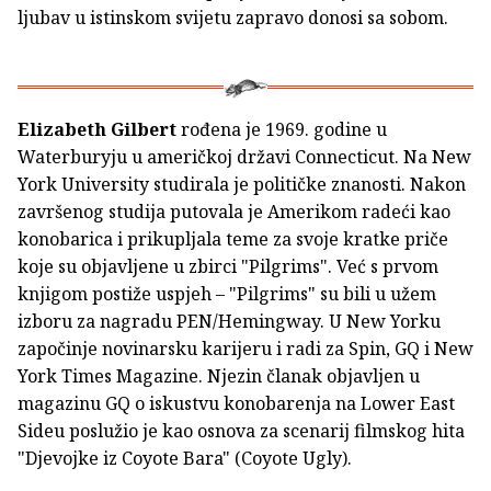
ljubav u istinskom svijetu zapravo donosi sa sobom.
Elizabeth Gilbert
rođena je 1969. godine u
Waterburyju u američkoj državi Connecticut. Na New
York University studirala je političke znanosti. Nakon
završenog studija putovala je Amerikom radeći kao
konobarica i prikupljala teme za svoje kratke priče
koje su objavljene u zbirci "Pilgrims". Već s prvom
knjigom postiže uspjeh – "Pilgrims" su bili u užem
izboru za nagradu PEN/Hemingway. U New Yorku
započinje novinarsku karijeru i radi za Spin, GQ i New
York Times Magazine. Njezin članak objavljen u
magazinu GQ o iskustvu konobarenja na Lower East
Sideu poslužio je kao osnova za scenarij filmskog hita
"Djevojke iz Coyote Bara" (Coyote Ugly).