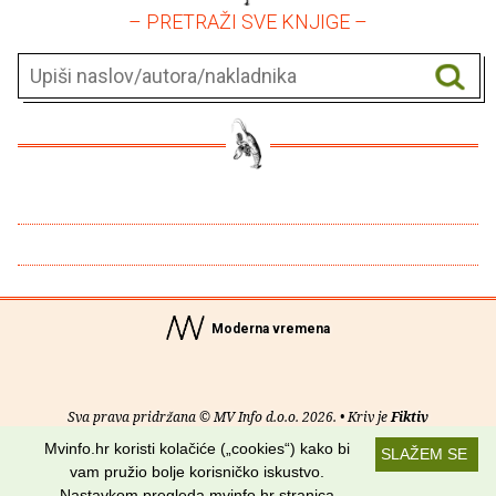
– PRETRAŽI SVE KNJIGE –
Moderna vremena
Sva prava pridržana © MV Info d.o.o. 2026. • Kriv je
Fiktiv
Mvinfo.hr koristi kolačiće („cookies“) kako bi
SLAŽEM SE
O nama
•
Pomoć
•
Uvjeti korištenja
•
RSS kanali
vam pružio bolje korisničko iskustvo.
Nastavkom pregleda mvinfo.hr stranica