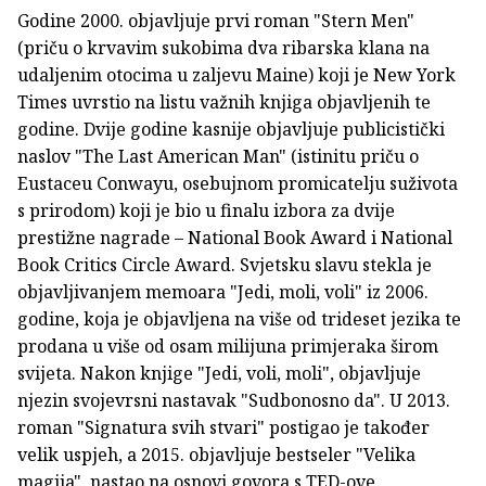
Godine 2000. objavljuje prvi roman "Stern Men"
(priču o krvavim sukobima dva ribarska klana na
udaljenim otocima u zaljevu Maine) koji je New York
Times uvrstio na listu važnih knjiga objavljenih te
godine. Dvije godine kasnije objavljuje publicistički
naslov "The Last American Man" (istinitu priču o
Eustaceu Conwayu, osebujnom promicatelju suživota
s prirodom) koji je bio u finalu izbora za dvije
prestižne nagrade – National Book Award i National
Book Critics Circle Award. Svjetsku slavu stekla je
objavljivanjem memoara "Jedi, moli, voli" iz 2006.
godine, koja je objavljena na više od trideset jezika te
prodana u više od osam milijuna primjeraka širom
svijeta. Nakon knjige "Jedi, voli, moli", objavljuje
njezin svojevrsni nastavak "Sudbonosno da". U 2013.
roman "Signatura svih stvari" postigao je također
velik uspjeh, a 2015. objavljuje bestseler "Velika
magija", nastao na osnovi govora s TED-ove