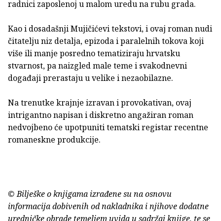
radnici zaposlenoj u malom uredu na rubu grada.
Kao i dosadašnji Mujičićevi tekstovi, i ovaj roman nudi
čitatelju niz detalja, epizoda i paralelnih tokova koji
više ili manje posredno tematiziraju hrvatsku
stvarnost, pa naizgled male teme i svakodnevni
događaji prerastaju u velike i nezaobilazne.
Na trenutke krajnje izravan i provokativan, ovaj
intrigantno napisan i diskretno angažiran roman
nedvojbeno će upotpuniti tematski registar recentne
romaneskne produkcije.
© Bilješke o knjigama izrađene su na osnovu
informacija dobivenih od nakladnika i njihove dodatne
uredničke obrade temeljem uvida u sadržaj knjige, te se