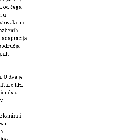
u, od čega
a u
stovala na
lazbenih
, adaptacija
 područja
jnih
. U dva je
ulture RH,
riends u
ra.
tiskanim i
sni i
 a
zino