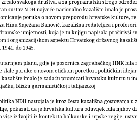
e zrcalo svakoga društva, a za programatski strogo određen
ran sustav NDH najveće nacionalno kazalište imalo je prosv
romicanje poruka o novom preporodu hrvatske kulture, rek
a Hinu Snježana Banović, kazališna redateljica i profesori
ramske umjetnosti, koja je tu knjigu napisala proširivši s
om i organizacijskom aspektu Hrvatskog državnog kazališ
 1941. do 1945.
utarnjem planu, gdje je pozornica zagrebačkog HNK bila m
se slale poruke o novom etičkom poretku i političkim idej
o kazalište imalo je zadaću promicati hrvatsku kulturu u i
ačku, blisku germanističkoj i talijanskoj.
litika NDH nastojala je kroz česta kazališna gostovanja u
alije, pokazati da je hrvatska kultura oduvijek bila njihov di
to više izdvojiti iz konteksta balkanske i srpske regije, ustvr