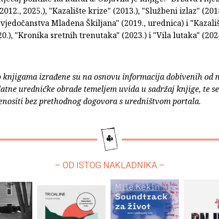
2012., 2025.), "Kazalište krize" (2013.), "Službeni izlaz" (2018
svjedočanstva Mladena Škiljana" (2019., urednica) i "Kazali
0.), "Kronika sretnih trenutaka" (2023.) i "Vila lutaka" (2024
o knjigama izrađene su na osnovu informacija dobivenih od 
atne uredničke obrade temeljem uvida u sadržaj knjige, te s
enositi bez prethodnog dogovora s uredništvom portala.
– OD ISTOG NAKLADNIKA –