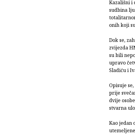
Kazališni i
sudbina lju
totalitarno
onih koji s
Dok se, zah
zvijezda HN
su bili nep
upravo četv
Sladiću i I
Opisuje se,
prije sveča
dvije osobe
stvarna ul
Kao jedan 
utemeljene 