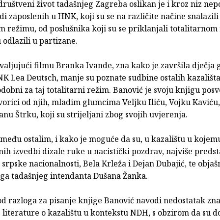
 društveni život tadašnjeg Zagreba oslikan je i kroz niz ne
di zaposlenih u HNK, koji su se na različite načine snalazili
m režimu, od poslušnika koji su se priklanjali totalitarno
u odlazili u partizane.
valjujući filmu Branka Ivande, zna kako je završila dječja
K Lea Deutsch, manje su poznate sudbine ostalih kazališta
odobni za taj totalitarni režim. Banović je svoju knjigu posv
orici od njih, mladim glumcima Veljku Iliću, Vojku Kaviću,
vanu Štrku, koji su strijeljani zbog svojih uvjerenja.
 među ostalim, i kako je moguće da su, u kazalištu u kojem
nih izvedbi dizale ruke u nacistički pozdrav, najviše preds
 srpske nacionalnosti, Bela Krleža i Dejan Dubajić, te objaš
oga tadašnjeg intendanta Dušana Žanka.
od razloga za pisanje knjige Banović navodi nedostatak zn
literature o kazalištu u kontekstu NDH, s obzirom da su d