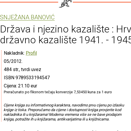
SNJEŽANA BANOVIĆ
Država i njezino kazalište : Hr
državno kazalište 1941. - 194
Nakladnik:
Profil
05/2012.
484 str., tvrdi uvez
ISBN 9789533194547
Cijena: 21.10 eur
Preračunato po fiksnom tečaju konverzije 7,53450 kuna za 1 euro
Cijene knjiga su informativnog karaktera, navodimo prvu cijenu po izlasku
knjige iz tiska. Preporučamo da cijene i dostupnost knjiga provjerite kod
nakladnika ili u knjižarama! Moderna vremena više se ne bave prodajom
knjiga, potražite ih u knjižarama, antikvarijatima ili u knjižnicama.