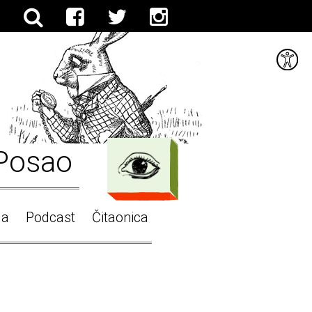
Posao
ga
Podcast
Čitaonica