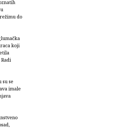
poznatih
 u
m režimu do
 glumačka
raca koji
etila
 Radi
u su se
tava imale
njava
anstveno
osad,