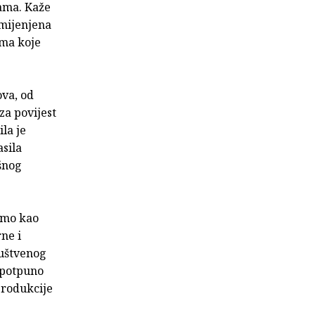
vama. Kaže
amijenjena
nima koje
ova, od
a povijest
la je
asila
išnog
samo kao
ne i
ruštvenog
e potpuno
produkcije