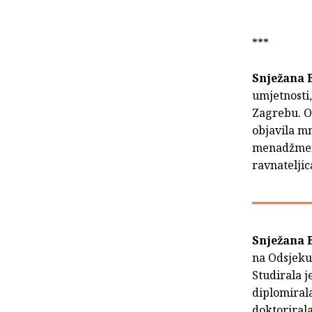
***
Snježana 
umjetnosti,
Zagrebu. Os
objavila mn
menadžmentu
ravnatelji
Snježana 
na Odsjeku
Studirala j
diplomirala
doktorirala