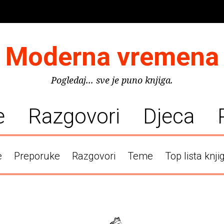
Moderna vremena
Pogledaj... sve je puno knjiga.
e
Razgovori
Djeca
e
Preporuke
Razgovori
Teme
Top lista knji