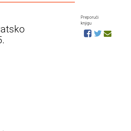
Preporuči
knjigu
vatsko
5.