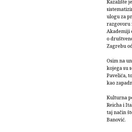
Kazalište j
sistematizi
ulogu za p
razgovoru z
Akademiji d
o društven
Zagrebu od
Osim na un
kojega su 
Pavelića, t
kao zapadnj
Kulturna po
Reicha i It
taj način š
Banović.