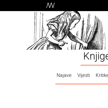
Knjig
Najave
Vijesti
Kritik