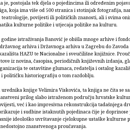
 je, postojala tek djela o pojedincima ili određenim poja
iga, koja ima više od 500 stranica i stotinjak fotografija, n
teatrologije, povijesti ili političkih znanosti, ali i svima o
tika kulturne politike i utjecaja politike na kulturu.
 godine istraživanja Banović je obišla mnoge arhive i fond
državnog arhiva i Državnoga arhiva u Zagrebu do Zavoda z
azališta HAZU te Nacionalne i sveučilišne knjižnice. Prouči
tove iz novina, časopisa, periodičnih književnih izdanja, gl
ganizacija te ostavštine glumaca, redatelja i ostalog kazal
 i političku historiografiju o tom razdoblju.
 urednika knjige Velimira Viskovića, ta knjiga ne čita se 
nanstveni prilog slabo istraženom području hrvatske kultur
ovijesti, već i kao impresivna rekonstrukcija tadašnjega d
 prikazuje i sudbine istaknutih pojedinaca čije je doprinos
asnije ideološko uvrštavanje cjelokupne ustaške kulturne 
 nedostojno znanstvenoga proučavanja.