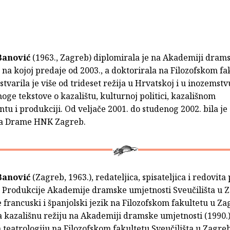
Banović
(1963., Zagreb) diplomirala je na Akademiji dram
 na kojoj predaje od 2003., a doktorirala na Filozofskom fa
tvarila je više od trideset režija u Hrvatskoj i u inozemstvu
oge tekstove o kazalištu, kulturnoj politici, kazališnom
 i produkciji. Od veljače 2001. do studenog 2002. bila je
ca Drame HNK Zagreb.
Banović
(Zagreb, 1963.), redateljica, spisateljica i redovita
 Produkcije Akademije dramske umjetnosti Sveučilišta u 
e francuski i španjolski jezik na Filozofskom fakultetu u Za
 kazališnu režiju na Akademiji dramske umjetnosti (1990.)
 teatrologiju na Filozofskom fakultetu Sveučilišta u Zagreb