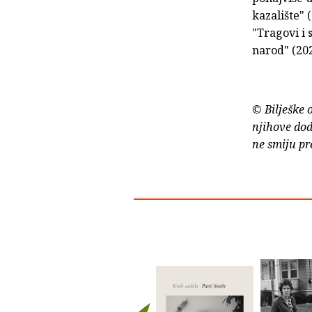
kazalište" (
"Tragovi i 
narod" (202
© Bilješke 
njihove dod
ne smiju pr