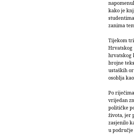
napomenula
kako je knj
studentima 
zanima tema
Tijekom tri
Hrvatskog 
hrvatskog k
brojne teks
ustaških or
osoblja kao
Po riječima
vrijedan z
političke p
života, jer
zasjenilo k
u područje