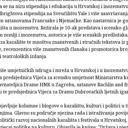
 se na nizu stipendija i edukacija u Hrvatskoj i inozemstv
ulbrightova stipendija na Sveučilištu Yale i više usavršavanj
m ustanovama Francuske i Njemačke. Kao nastavnica je go
lišta u inozemstvu. Režirala je 50-ak predstava i scensko-g
 zemlji i inozemstvu, autorica je više scenskih predložaka
 za kazalište te mnoštva znanstvenih i stručnih tekstova iz
e, recenzentica više znanstvenih članaka i promotorica bro
i teatroloških izdanja.
više umjetničkih udruga i mreža u Hrvatskoj i u inozemstvu
a predsjednica Vijeća za scensku umjetnost Ministarstva k
 ravnateljica Drame HNK u Zagrebu, ustanove Rachlin and f
 te predsjednica Vijeća za Dramu Dubrovačkih ljetnih iga
javljuje kolumne i blogove o kazalištu, kulturi i politici u 
njima. Glavno su područje njezina rada i istraživanja povije
litički razvoj nacionalnih kazališta i festivala u Hrvatskoj,
tjecaj politike na kulturu. Objavila je knjige: "Država i nje