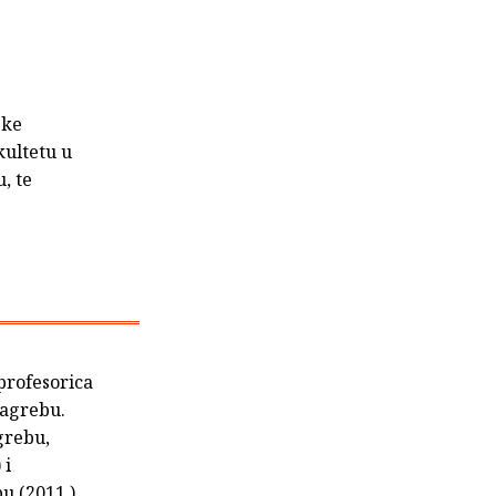
ske
kultetu u
, te
 profesorica
Zagrebu.
grebu,
 i
u (2011.).