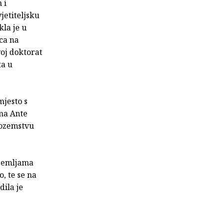
 i
jetiteljsku
la je u
ca na
voj doktorat
ta u
jesto s
ama Ante
nozemstvu
 zemljama
o, te se na
dila je