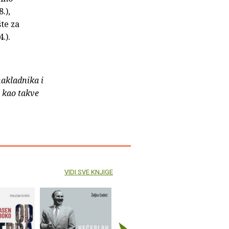
.),
šte za
.).
nakladnika i
e kao takve
VIDI SVE KNJIGE