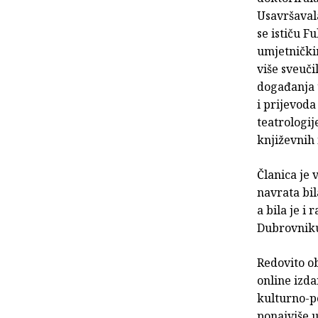
Usavršavala
se ističu F
umjetnički
više sveuči
događanja u
i prijevoda
teatrologij
književnih 
Članica je 
navrata bil
a bila je i
Dubrovniku
Redovito ob
online izda
kulturno-po
ponajviše u