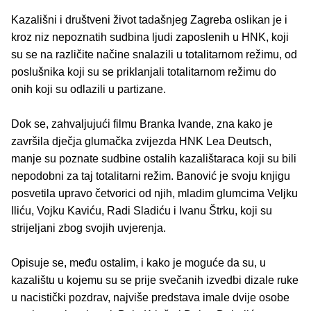
Kazališni i društveni život tadašnjeg Zagreba oslikan je i
kroz niz nepoznatih sudbina ljudi zaposlenih u HNK, koji
su se na različite načine snalazili u totalitarnom režimu, od
poslušnika koji su se priklanjali totalitarnom režimu do
onih koji su odlazili u partizane.
Dok se, zahvaljujući filmu Branka Ivande, zna kako je
završila dječja glumačka zvijezda HNK Lea Deutsch,
manje su poznate sudbine ostalih kazalištaraca koji su bili
nepodobni za taj totalitarni režim. Banović je svoju knjigu
posvetila upravo četvorici od njih, mladim glumcima Veljku
Iliću, Vojku Kaviću, Radi Sladiću i Ivanu Štrku, koji su
strijeljani zbog svojih uvjerenja.
Opisuje se, među ostalim, i kako je moguće da su, u
kazalištu u kojemu su se prije svečanih izvedbi dizale ruke
u nacistički pozdrav, najviše predstava imale dvije osobe