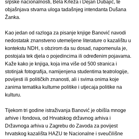
srpske nacionalnosti, Bela Krleža i Dejan Dubajić, te
objašnjava stvarna uloga tadašnjeg intendanta Dušana
Žanka.
Kao jedan od razloga za pisanje knjige Banović navodi
nedostatak znanstveno utemeljene literature o kazalištu u
kontekstu NDH, s obzirom da su dosad, napomenula je,
postojala tek djela o pojedincima ili određenim pojavama.
Kaže kako je knjiga, koja ima više od 500 stranica i
stotinjak fotografija, namijenjena studentima teatrologije,
povijesti ili političkih znanosti, ali i svima onima koje
zanima tematika kulturne politike i utjecaja politike na
kulturu.
Tijekom tri godine istraživanja Banović je obišla mnoge
arhive i fondova, od Hrvatskog državnog arhiva i
Državnoga arhiva u Zagrebu do Zavoda za povijest
hrvatskog kazališta HAZU te Nacionalne i sveučilišne