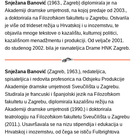
Snježana Banović
(1963., Zagreb) diplomirala je na
Akademiji dramske umjetnosti, na kojoj predaje od 2003.,
a doktorirala na Filozofskom fakultetu u Zagrebu. Ostvarila
je više od trideset režija u Hrvatskoj i u inozemstvu, te
objavila mnoge tekstove o kazalištu, kulturnoj politici,
kazališnom menadžmentu i produkciji. Od veljače 2001.
do studenog 2002. bila je ravnateljica Drame HNK Zagreb.
Snježana Banović
(Zagreb, 1963.), redateljica,
spisateljica i redovita profesorica na Odsjeku Produkcije
Akademije dramske umjetnosti Sveučilišta u Zagrebu.
Studirala je francuski i španjolski jezik na Filozofskom
fakultetu u Zagrebu, diplomirala kazališnu režiju na
Akademiji dramske umjetnosti (1990.) i doktorirala
teatrologiju na Filozofskom fakultetu Sveučilišta u Zagrebu
(2011.). Usavršavala se na nizu stipendija i edukacija u
Hrvatskoj i inozemstvu, od čega se ističu Fulbrightova