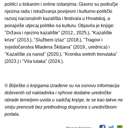
politici u tiskanim i online izdanjima. Glavno su područje
njezina rada i istraživanja povijesni i kulturno-politički
razvoj nacionalnih kazališta i festivala u Hrvatskoj, a
ponajviše utjecaj politike na kulturu. Objavila je knjige:
"Država i njezino kazalište" (2012., 2025.), "Kazalište
krize" (2013.), "Službeni izlaz" (2018.), "Tragovi i
svjedočanstva Mladena Škiljana" (2019., urednica) i
"Kazalište za narod" (2020.), "Kronika sretnih trenutaka"
(2023.) i "Vila lutaka" (2024.).
© Bilješke o knjigama izrađene su na osnovu informacija
dobivenih od nakladnika i njihove dodatne uredničke
obrade temeljem uvida u sadržaj knjige, te se kao takve ne
smiju prenositi bez prethodnog dogovora s uredništvom
portala.