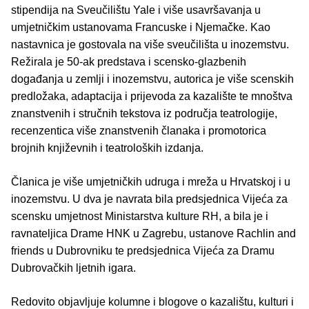
stipendija na Sveučilištu Yale i više usavršavanja u
umjetničkim ustanovama Francuske i Njemačke. Kao
nastavnica je gostovala na više sveučilišta u inozemstvu.
Režirala je 50-ak predstava i scensko-glazbenih
događanja u zemlji i inozemstvu, autorica je više scenskih
predložaka, adaptacija i prijevoda za kazalište te mnoštva
znanstvenih i stručnih tekstova iz područja teatrologije,
recenzentica više znanstvenih članaka i promotorica
brojnih književnih i teatroloških izdanja.
Članica je više umjetničkih udruga i mreža u Hrvatskoj i u
inozemstvu. U dva je navrata bila predsjednica Vijeća za
scensku umjetnost Ministarstva kulture RH, a bila je i
ravnateljica Drame HNK u Zagrebu, ustanove Rachlin and
friends u Dubrovniku te predsjednica Vijeća za Dramu
Dubrovačkih ljetnih igara.
Redovito objavljuje kolumne i blogove o kazalištu, kulturi i