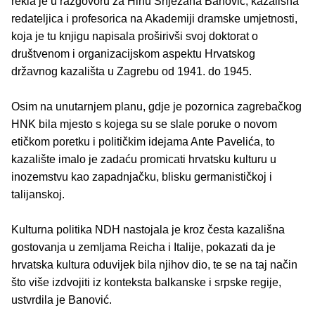
rekla je u razgovoru za Hinu Snježana Banović, kazališna
redateljica i profesorica na Akademiji dramske umjetnosti,
koja je tu knjigu napisala proširivši svoj doktorat o
društvenom i organizacijskom aspektu Hrvatskog
državnog kazališta u Zagrebu od 1941. do 1945.
Osim na unutarnjem planu, gdje je pozornica zagrebačkog
HNK bila mjesto s kojega su se slale poruke o novom
etičkom poretku i političkim idejama Ante Pavelića, to
kazalište imalo je zadaću promicati hrvatsku kulturu u
inozemstvu kao zapadnjačku, blisku germanističkoj i
talijanskoj.
Kulturna politika NDH nastojala je kroz česta kazališna
gostovanja u zemljama Reicha i Italije, pokazati da je
hrvatska kultura oduvijek bila njihov dio, te se na taj način
što više izdvojiti iz konteksta balkanske i srpske regije,
ustvrdila je Banović.