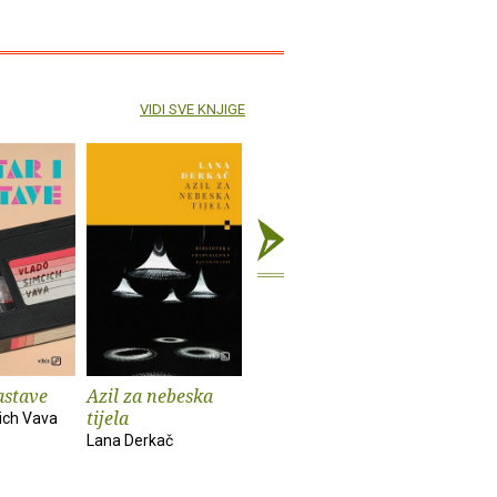
VIDI SVE KNJIGE
astave
Azil za nebeska
Chinook
Spiderm
tijela
ich Vava
Bekim Sejranović
Zoran Feri
Lana Derkač