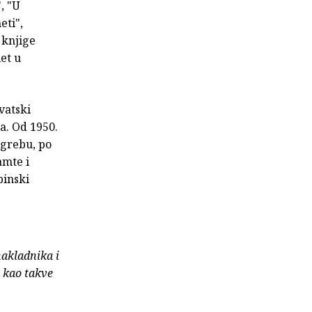
, "U
eti",
 knjige
et u
vatski
a. Od 1950.
agrebu, po
amte i
binski
nakladnika i
e kao takve