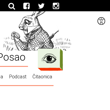
Posao
ga
Podcast
Čitaonica