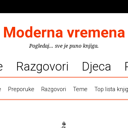
Moderna vremena
Pogledaj... sve je puno knjiga.
e
Razgovori
Djeca
e
Preporuke
Razgovori
Teme
Top lista knji