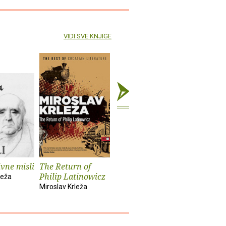
VIDI SVE KNJIGE
vne misli
The Return of
Glembajevi
Hiljadu i
Philip Latinowicz
smrt
leža
Miroslav Krleža
Miroslav Krleža
Miroslav Kr