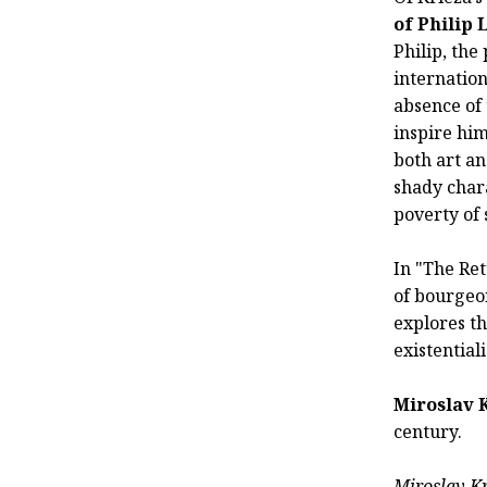
of Philip 
Philip, the
internation
absence of 
inspire him
both art an
shady chara
poverty of
In "The Ret
of bourgeoi
explores th
existential
Miroslav 
century.
Miroslav Kr