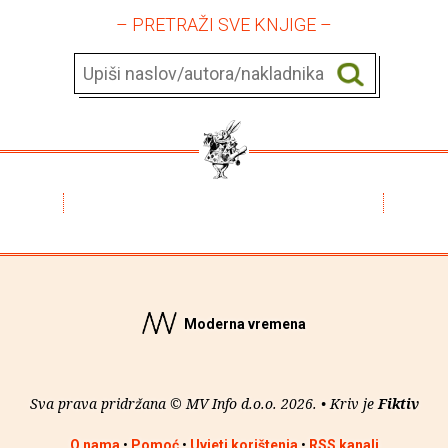
– PRETRAŽI SVE KNJIGE –
Moderna vremena
Sva prava pridržana © MV Info d.o.o. 2026. • Kriv je
Fiktiv
O nama
•
Pomoć
•
Uvjeti korištenja
•
RSS kanali