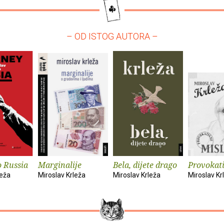
– OD ISTOG AUTORA –
o Russia
Marginalije
Bela, dijete drago
Provokati
leža
Miroslav Krleža
Miroslav Krleža
Miroslav Kr