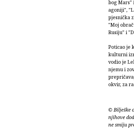
bog Mars" 
agoniji", "
pjesnička z
"Moj obraču
Rusiju" i 
Poticao je 
kulturni iz
vodio je Le
njemu i zov
prepričavaj
okvir, za r
© Bilješke 
njihove dod
ne smiju pr