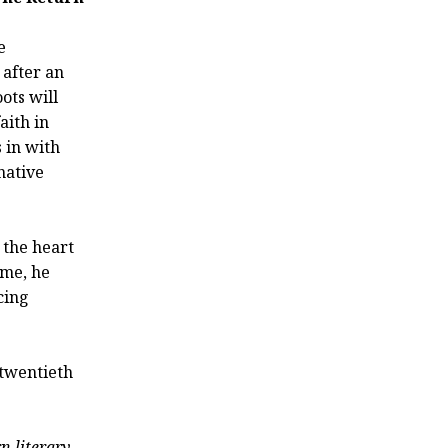
e
 after an
ots will
aith in
 in with
native
 the heart
ime, he
cing
 twentieth
n literary