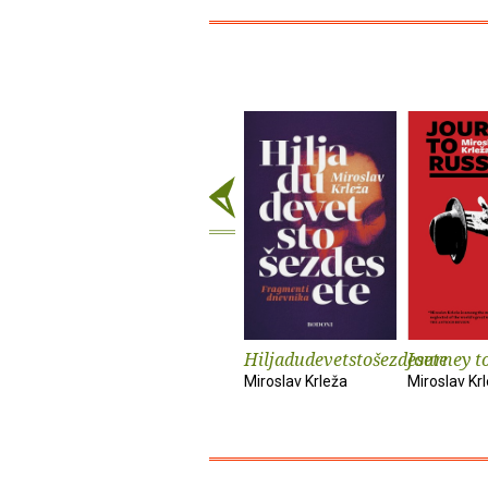
Hiljadudevetstošezdesete
Journey t
Miroslav Krleža
Miroslav Kr