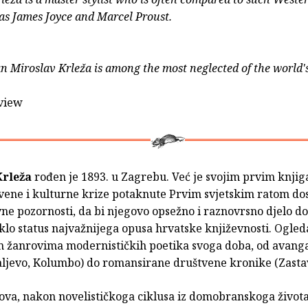
as James Joyce and Marcel Proust.
n Miroslav Krleža is among the most neglected of the world'
view
Krleža
rođen je 1893. u Zagrebu. Već je svojim prvim knjig
vene i kulturne krize potaknute Prvim svjetskim ratom do
vne pozornosti, da bi njegovo opsežno i raznovrsno djelo do
eklo status najvažnijega opusa hrvatske književnosti. Ogled
m žanrovima modernističkih poetika svoga doba, od avanga
ljevo, Kolumbo) do romansirane društvene kronike (Zasta
lova, nakon novelističkoga ciklusa iz domobranskoga život