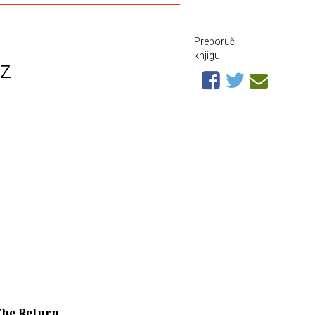
Preporuči
knjigu
cz
he Return