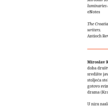
luminaries 
eNotes
The Croatia
writers.
Antioch Re
Miroslav 
doba društ
središte ja
stoljeća st
gotovo svi
drama (Kra
U nizu nas