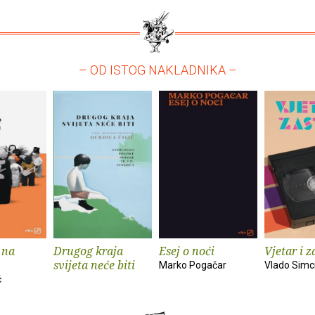
– OD ISTOG NAKLADNIKA –
 na
Drugog kraja
Esej o noći
Vjetar i z
svijeta neće biti
Marko Pogačar
Vlado Simc
ć