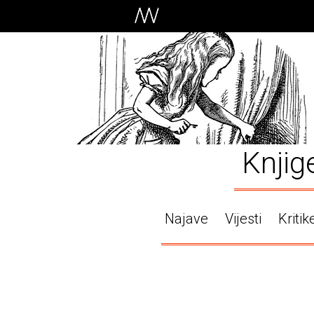
Knjig
Najave
Vijesti
Kritik