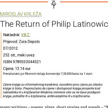
MIROSLAV KRLEŽA
The Return of Philip Latinowi
Nakladnik:
V.B.Z.
Prijevod: Zora Depolo
07/2012.
252 str., meki uvez
ISBN 9789533044521
Cijena: 13.14 eur
Preračunato po fiksnom tečaju konverzije 7,53450 kuna za 1 euro
Cijene knjiga su informativnog karaktera, navodimo prvu cijenu po izlasku
knjige iz tiska. Preporučamo da cijene i dostupnost knjiga provjerite kod
nakladnika ili u knjižarama! Moderna vremena više se ne bave prodajom
knjiga, potražite ih u knjižarama, antikvarijatima ili u knjižnicama.
 many writings – poems, plays, short stories and novels – "
T