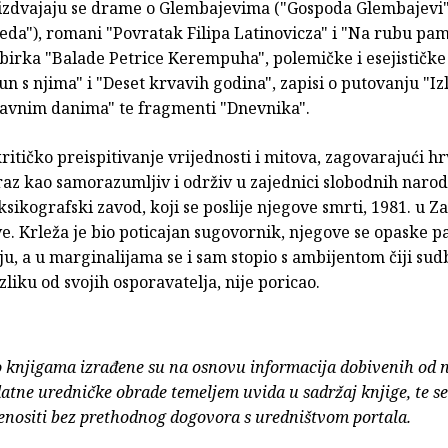
izdvajaju se drame o Glembajevima ("Gospoda Glembajevi"
Leda"), romani "Povratak Filipa Latinovicza" i "Na rubu pam
birka "Balade Petrice Kerempuha", polemičke i esejističke
n s njima" i "Deset krvavih godina", zapisi o putovanju "Izl
"Davnim danima" te fragmenti "Dnevnika".
kritičko preispitivanje vrijednosti i mitova, zagovarajući hr
raz kao samorazumljiv i održiv u zajednici slobodnih narod
ksikografski zavod, koji se poslije njegove smrti, 1981. u Z
e. Krleža je bio poticajan sugovornik, njegove se opaske p
u, a u marginalijama se i sam stopio s ambijentom čiji sud
azliku od svojih osporavatelja, nije poricao.
o knjigama izrađene su na osnovu informacija dobivenih od 
atne uredničke obrade temeljem uvida u sadržaj knjige, te s
enositi bez prethodnog dogovora s uredništvom portala.