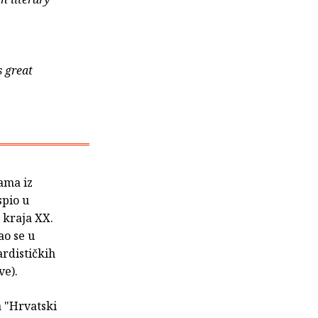
s great
ama iz
spio u
 kraja XX.
ao se u
rdističkih
ve).
a "Hrvatski