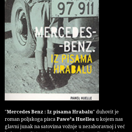
"
Mercedes Benz : Iz pisama Hrabalu
" duhovit je
roman poljskoga pisca
Pawe³a Huellea
u kojem nas
glavni junak na satovima vožnje u nezaboravnoj i već