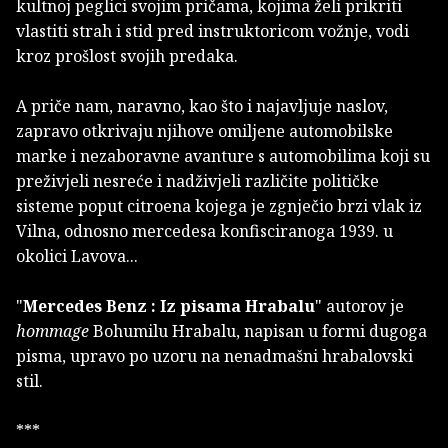
kultnoj peglici svojim pričama, kojima želi prikriti
vlastiti strah i stid pred instruktoricom vožnje, vodi
kroz prošlost svojih predaka.
A priče nam, naravno, kao što i najavljuje naslov,
zapravo otkrivaju njihove omiljene automobilske
marke i nezaboravne avanture s automobilima koji su
preživjeli nesreće i nadživjeli različite političke
sisteme poput citroena kojega je zgnječio brzi vlak iz
Vilna, odnosno mercedesa konfisciranoga 1939. u
okolici Lavova...
"
Mercedes Benz : Iz pisama Hrabalu
" autorov je
hommage
Bohumilu Hrabalu, napisan u formi dugoga
pisma, upravo po uzoru na nenadmašni hrabalovski
stil.
***