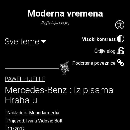
Moderna vremena
Pogledaj... sve je puno knjiga.
Sve teme
Visoki kontrast
Čitljiv slog
Podcrtane poveznice
PAWEL HUELLE
Mercedes-Benz : Iz pisama
Hrabalu
Nakladnik:
Meandarmedia
Prijevod: Ivana Vidović Bolt
11/2012.