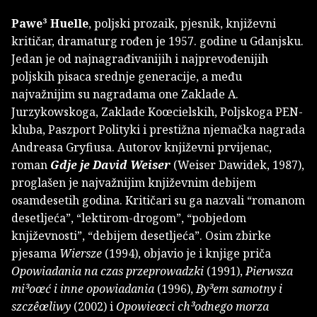
Pawe³ Huelle
, poljski prozaik, pjesnik, književni
kritičar, dramaturg rođen je 1957. godine u Gdanjsku.
Jedan je od najnagrađivanijih i najprevođenijih
poljskih pisaca srednje generacije, a među
najvažnijim su nagradama one Zaklade A.
Jurzykowskoga, Zaklade Koœcielskih, Poljskoga PEN-
kluba, Paszport Polityki i prestižna njemačka nagrada
Andreasa Gryfiusa. Autorov književni prvijenac,
roman
Gdje je David Weiser
(Weiser Dawidek, 1987),
proglašen je najvažnijim književnim debijem
osamdesetih godina. Kritičari su ga nazvali “romanom
desetljeća”, “lektirom-drogom”, “pobjedom
književnosti”, “debijem desetljeća”. Osim zbirke
pjesama
Wiersze
(1994), objavio je i knjige priča
Opowiadania na czas przeprowadzki
(1991),
Pierwsza
mi³oœć i inne opowiadania
(1996),
By³em samotny i
szczêœliwy
(2002) i
Opowieœci ch³odnego morza