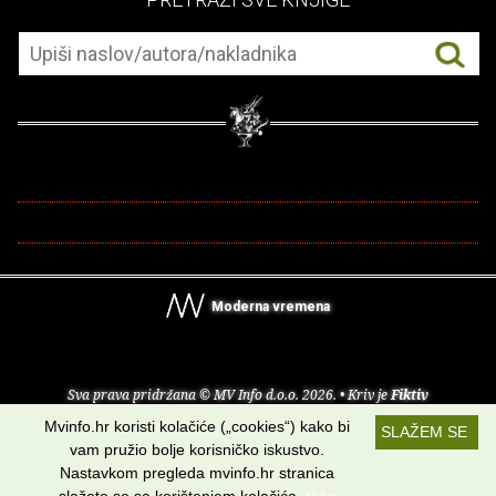
Moderna vremena
Sva prava pridržana © MV Info d.o.o. 2026. • Kriv je
Fiktiv
Mvinfo.hr koristi kolačiće („cookies“) kako bi
SLAŽEM SE
O nama
•
Pomoć
•
Uvjeti korištenja
•
RSS kanali
vam pružio bolje korisničko iskustvo.
Nastavkom pregleda mvinfo.hr stranica
Potraži nas na: