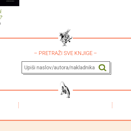
i
?
n
– PRETRAŽI SVE KNJIGE –