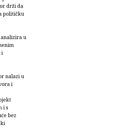
or drži da
a političku
analizira u
emenim
 i
or nalazi u
vora i
ojekt
 i s
uće bez
ski