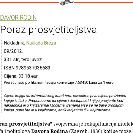
DAVOR RODIN
Poraz prosvjetiteljstva
Nakladnik:
Naklada Breza
09/2012.
331 str., tvrdi uvez
ISBN 9789537036683
Cijena: 33.18 eur
Preračunato po fiksnom tečaju konverzije 7,53450 kuna za 1 euro
Cijene knjiga su informativnog karaktera, navodimo prvu cijenu po izlasku
knjige iz tiska. Preporučamo da cijene i dostupnost knjiga provjerite kod
nakladnika ili u knjižarama! Moderna vremena više se ne bave prodajom
knjiga, potražite ih u knjižarama, antikvarijatima ili u knjižnicama.
az prosvjetiteljstva"
svojevrsna je rekapitulacija intele
fa i politologa
Davora Rodina
(Zagreb, 1936) koji se može 