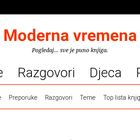
Moderna vremena
Pogledaj... sve je puno knjiga.
e
Razgovori
Djeca
e
Preporuke
Razgovori
Teme
Top lista knji