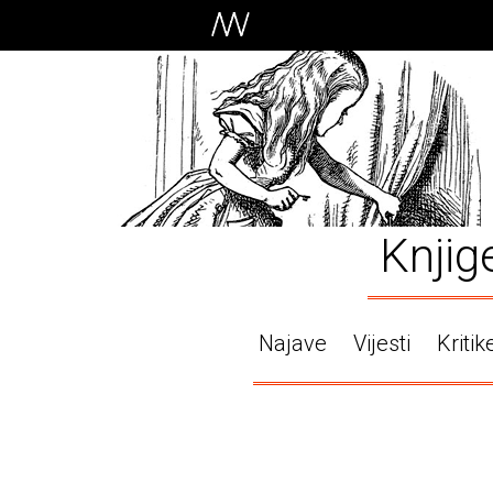
Knjig
Najave
Vijesti
Kritik