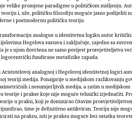
nje velike promjene paradigme u političkom mišljenju. Aut
 teoriju i, uže, političku filozofiju moguće jasno podijeliti n
erne i postmodernu političku teoriju.
ansformaciju analogne u identitetnu logiku autor kritički 
dijelovima Hegelova sustava i zaključuje, zajedno sa suvr
a je s njom dovršena ne samo povijest prosvjetiteljstva već
 logocentrički fundirane metafizike zapada.
 Aristotelovoj analognoj i Hegelovoj identitetnoj logici aut
oj teoriji medija. Ponajprije u medijskom razlikovanju go
asimetričnih i nesumjerljivih medija, a zatim u medijskom
u teorije i prakse koje nije moguće tehnički izjednačiti. Pr
teorije u praksi, koji je dominirao čitavim prosvjetiteljstvom
jumfirao, time je definitivno antikviran. Teoriju nije mog
icirati na praksu, niti je praksu moguće bez ostatka teoret