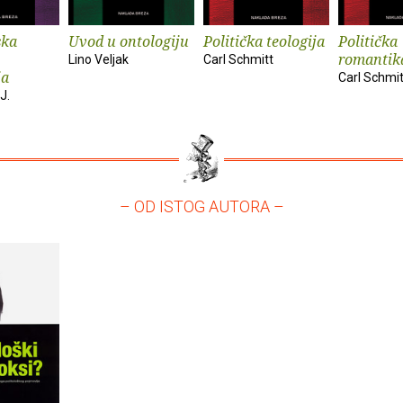
ska
Uvod u ontologiju
Politička teologija
Politička
romantik
Lino Veljak
Carl Schmitt
ja
Carl Schmit
J.
– OD ISTOG AUTORA –