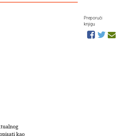
Preporuči
knjigu
ktualnog
opisati kao