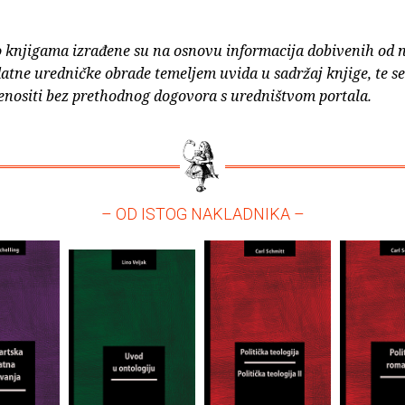
o knjigama izrađene su na osnovu informacija dobivenih od 
atne uredničke obrade temeljem uvida u sadržaj knjige, te s
enositi bez prethodnog dogovora s uredništvom portala.
– OD ISTOG NAKLADNIKA –