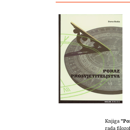
Knjiga
"Por
rada filozo