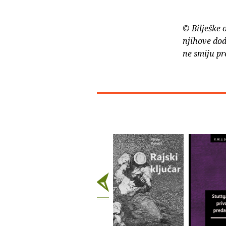
© Bilješke 
njihove dod
ne smiju pr