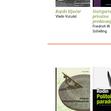
Rajski ključar
Stuttgart
privatna
Vlado Vurušić
predavan
Friedrich W. 
Schelling