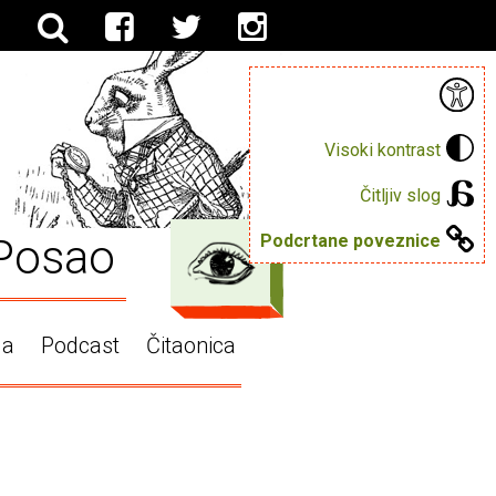
Visoki kontrast
Čitljiv slog
Posao
Podcrtane poveznice
ga
Podcast
Čitaonica