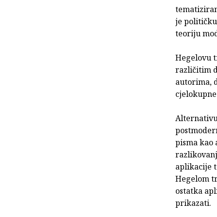
tematizira
je političku
teoriju mod
Hegelovu tr
različitim 
autorima, d
cjelokupne
Alternativu
postmodern
pisma kao 
razlikovanj
aplikacije 
Hegelom tri
ostatka apl
prikazati.