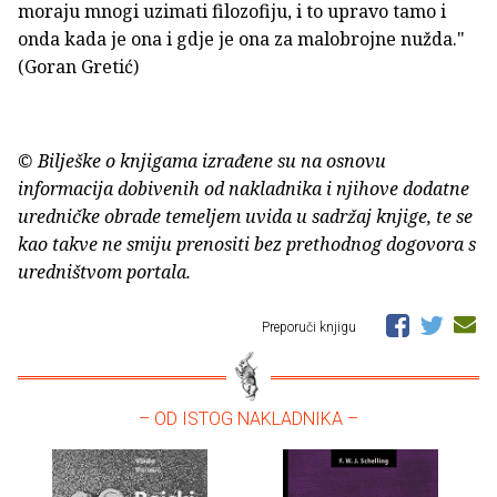
moraju mnogi uzimati filozofiju, i to upravo tamo i
onda kada je ona i gdje je ona za malobrojne nužda."
(Goran Gretić)
© Bilješke o knjigama izrađene su na osnovu
informacija dobivenih od nakladnika i njihove dodatne
uredničke obrade temeljem uvida u sadržaj knjige, te se
kao takve ne smiju prenositi bez prethodnog dogovora s
uredništvom portala.
Preporuči knjigu
– OD ISTOG NAKLADNIKA –