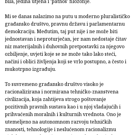
bila, jedina utjeha i 'pathos' filozofije.
Mi se danas nalazimo na putu u moderno pluralističko
građansko društvo, pravnu državu i parlamentarnu
demokraciju. Međutim, taj put nije i ne može biti
jednostavan i neproturječan, jer nam nedostaje čitav
niz materijalnih i duhovnih pretpostavki za njegovo
ozbiljenje, uvjeti koje se ne može tako lako steći,
načini i oblici življenja koji se vrlo postupno, a često i
mukotrpno izgrađuju.
To suvremeno građansko društvo visoko je
racionalizirana i normirana tehničko-znanstvena
civilizacija, koja zahtijeva strogo poštovanje
pozitivnih pravnih sustava kao i u njoj vladajućih i
prihvaćenih moralnih i kulturnih vrednota. Ono je
utemeljeno na autonomnom razvoju tehničkih
znanosti, tehnologije i neslućenom racionalizmu