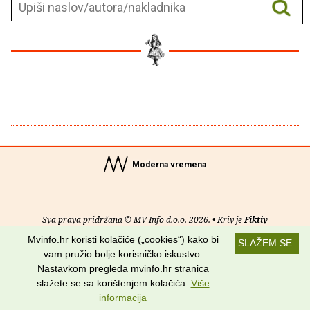
Moderna vremena
Sva prava pridržana © MV Info d.o.o. 2026. • Kriv je
Fiktiv
Mvinfo.hr koristi kolačiće („cookies“) kako bi
SLAŽEM SE
O nama
•
Pomoć
•
Uvjeti korištenja
•
RSS kanali
vam pružio bolje korisničko iskustvo.
Nastavkom pregleda mvinfo.hr stranica
Potraži nas na:
slažete se sa korištenjem kolačića.
Više
informacija