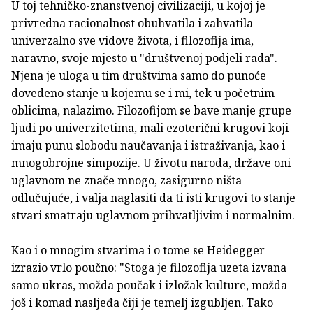
U toj tehničko-znanstvenoj civilizaciji, u kojoj je
privredna racionalnost obuhvatila i zahvatila
univerzalno sve vidove života, i filozofija ima,
naravno, svoje mjesto u "društvenoj podjeli rada".
Njena je uloga u tim društvima samo do punoće
dovedeno stanje u kojemu se i mi, tek u početnim
oblicima, nalazimo. Filozofijom se bave manje grupe
ljudi po univerzitetima, mali ezoterični krugovi koji
imaju punu slobodu naučavanja i istraživanja, kao i
mnogobrojne simpozije. U životu naroda, države oni
uglavnom ne znače mnogo, zasigurno ništa
odlučujuće, i valja naglasiti da ti isti krugovi to stanje
stvari smatraju uglavnom prihvatljivim i normalnim.
Kao i o mnogim stvarima i o tome se Heidegger
izrazio vrlo poučno: "Stoga je filozofija uzeta izvana
samo ukras, možda poučak i izložak kulture, možda
još i komad nasljeđa čiji je temelj izgubljen. Tako