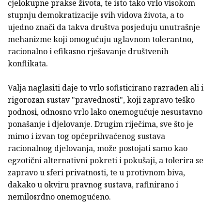
cjelokupne prakse života, te isto tako vrlo visokom
stupnju demokratizacije svih vidova života, a to
ujedno znači da takva društva posjeduju unutrašnje
mehanizme koji omogućuju uglavnom tolerantno,
racionalno i efikasno rješavanje društvenih
konflikata.
Valja naglasiti daje to vrlo sofisticirano razrađen ali i
rigorozan sustav "pravednosti", koji zapravo teško
podnosi, odnosno vrlo lako onemogućuje nesustavno
ponašanje i djelovanje. Drugim riječima, sve što je
mimo i izvan tog općeprihvaćenog sustava
racionalnog djelovanja, može postojati samo kao
egzotični alternativni pokreti i pokušaji, a tolerira se
zapravo u sferi privatnosti, te u protivnom biva,
dakako u okviru pravnog sustava, rafinirano i
nemilosrdno onemogućeno.