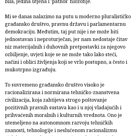
bila, jedina utjeha i 'pathos' filozofije.
Mi se danas nalazimo na putu u moderno pluralističko
građansko društvo, pravnu državu i parlamentarnu
demokraciju. Međutim, taj put nije i ne može biti
jednostavan i neproturječan, jer nam nedostaje čitav
niz materijalnih i duhovnih pretpostavki za njegovo
ozbiljenje, uvjeti koje se ne može tako lako steći,
načini i oblici življenja koji se vrlo postupno, a često i
mukotrpno izgrađuju.
To suvremeno građansko društvo visoko je
racionalizirana i normirana tehničko-znanstvena
civilizacija, koja zahtijeva strogo poštovanje
pozitivnih pravnih sustava kao i u njoj vladajućih i
prihvaćenih moralnih i kulturnih vrednota. Ono je
utemeljeno na autonomnom razvoju tehničkih
znanosti, tehnologije i neslućenom racionalizmu