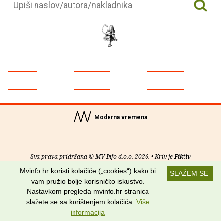
Moderna vremena
Sva prava pridržana © MV Info d.o.o. 2026. • Kriv je
Fiktiv
Mvinfo.hr koristi kolačiće („cookies“) kako bi
SLAŽEM SE
O nama
•
Pomoć
•
Uvjeti korištenja
•
RSS kanali
vam pružio bolje korisničko iskustvo.
Nastavkom pregleda mvinfo.hr stranica
Potraži nas na:
slažete se sa korištenjem kolačića.
Više
informacija