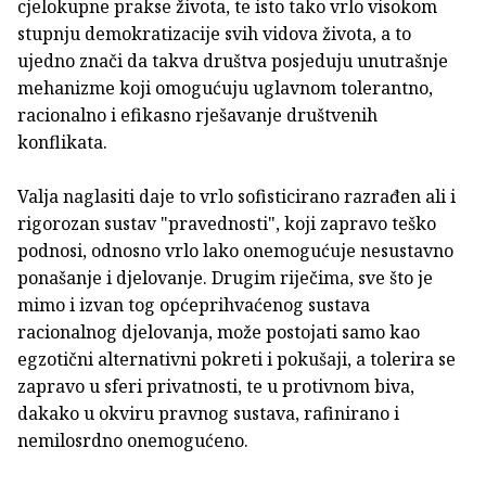
cjelokupne prakse života, te isto tako vrlo visokom
stupnju demokratizacije svih vidova života, a to
ujedno znači da takva društva posjeduju unutrašnje
mehanizme koji omogućuju uglavnom tolerantno,
racionalno i efikasno rješavanje društvenih
konflikata.
Valja naglasiti daje to vrlo sofisticirano razrađen ali i
rigorozan sustav "pravednosti", koji zapravo teško
podnosi, odnosno vrlo lako onemogućuje nesustavno
ponašanje i djelovanje. Drugim riječima, sve što je
mimo i izvan tog općeprihvaćenog sustava
racionalnog djelovanja, može postojati samo kao
egzotični alternativni pokreti i pokušaji, a tolerira se
zapravo u sferi privatnosti, te u protivnom biva,
dakako u okviru pravnog sustava, rafinirano i
nemilosrdno onemogućeno.