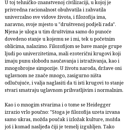
U toj tehničko-znanstvenoj civilizaciji, u kojoj je
privredna racionalnost obuhvatila i zahvatila
univerzalno sve vidove života, i filozofija ima,
naravno, svoje mjesto u "društvenoj podjeli rada".
Njena je uloga u tim društvima samo do punoće
dovedeno stanje u kojemu se i mi, tek u početnim
oblicima, nalazimo. Filozofijom se bave manje grupe
ljudi po univerzitetima, mali ezoterični krugovi koji
imaju punu slobodu naučavanja i istraživanja, kao i
mnogobrojne simpozije. U životu naroda, države oni
uglavnom ne znače mnogo, zasigurno ništa
odlučujuće, i valja naglasiti da ti isti krugovi to stanje
stvari smatraju uglavnom prihvatljivim i normalnim.
Kao i o mnogim stvarima i o tome se Heidegger
izrazio vrlo poučno: "Stoga je filozofija uzeta izvana
samo ukras, možda poučak i izložak kulture, možda
još i komad nasljeđa čiji je temelj izgubljen. Tako