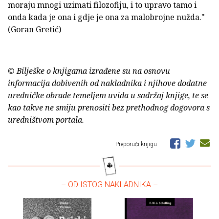
moraju mnogi uzimati filozofiju, i to upravo tamo i
onda kada je ona i gdje je ona za malobrojne nužda."
(Goran Gretić)
© Bilješke o knjigama izrađene su na osnovu
informacija dobivenih od nakladnika i njihove dodatne
uredničke obrade temeljem uvida u sadržaj knjige, te se
kao takve ne smiju prenositi bez prethodnog dogovora s
uredništvom portala.
Preporuči knjigu
– OD ISTOG NAKLADNIKA –