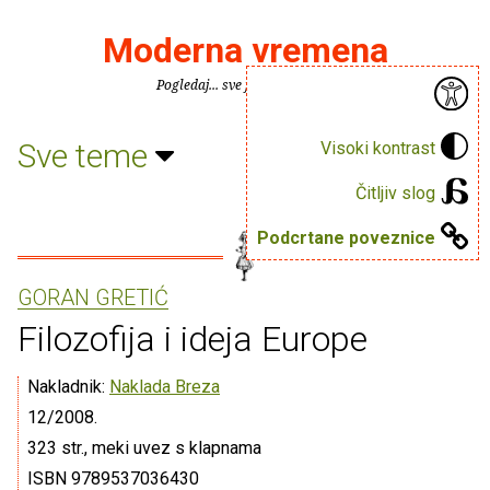
Moderna vremena
Pogledaj... sve je puno knjiga.
Sve teme
Visoki kontrast
Čitljiv slog
Podcrtane poveznice
GORAN GRETIĆ
Filozofija i ideja Europe
Nakladnik:
Naklada Breza
12/2008.
323 str., meki uvez s klapnama
ISBN 9789537036430