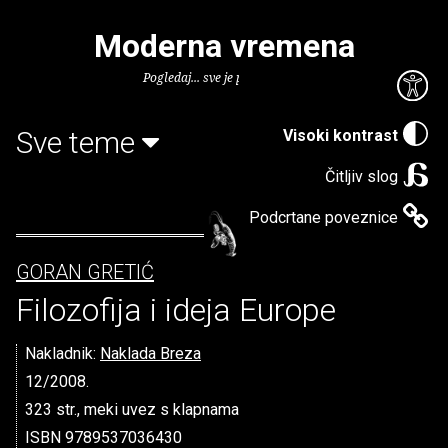
Moderna vremena
Pogledaj... sve je puno knjiga.
Sve teme
Visoki kontrast
Čitljiv slog
Podcrtane poveznice
GORAN GRETIĆ
Filozofija i ideja Europe
Nakladnik:
Naklada Breza
12/2008.
323 str., meki uvez s klapnama
ISBN 9789537036430