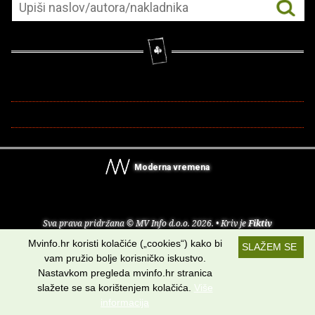
Moderna vremena
Sva prava pridržana © MV Info d.o.o. 2026. • Kriv je
Fiktiv
Mvinfo.hr koristi kolačiće („cookies“) kako bi
SLAŽEM SE
O nama
•
Pomoć
•
Uvjeti korištenja
•
RSS kanali
vam pružio bolje korisničko iskustvo.
Nastavkom pregleda mvinfo.hr stranica
Potraži nas na:
slažete se sa korištenjem kolačića.
Više
informacija