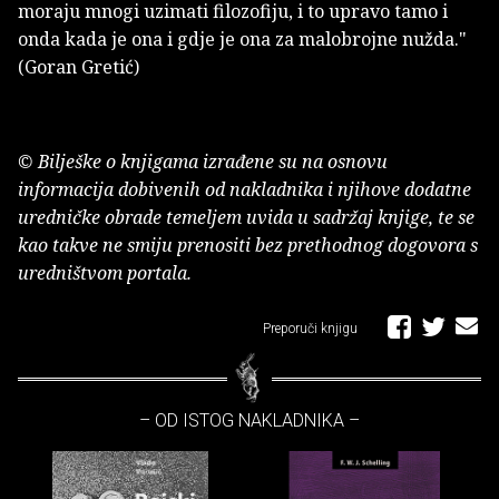
moraju mnogi uzimati filozofiju, i to upravo tamo i
onda kada je ona i gdje je ona za malobrojne nužda."
(Goran Gretić)
© Bilješke o knjigama izrađene su na osnovu
informacija dobivenih od nakladnika i njihove dodatne
uredničke obrade temeljem uvida u sadržaj knjige, te se
kao takve ne smiju prenositi bez prethodnog dogovora s
uredništvom portala.
Preporuči knjigu
– OD ISTOG NAKLADNIKA –