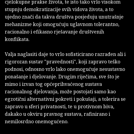
cjelokupne prakse života, te isto tako vrlo visokom
stupnju demokratizacije svih vidova života, a to
ujedno znači da takva društva posjeduju unutrašnje
mehanizme koji omogućuju uglavnom tolerantno,
racionalno i efikasno rješavanje društvenih
konflikata.
Valja naglasiti daje to vrlo sofisticirano razrađen ali i
rigorozan sustav "pravednosti", koji zapravo teško
podnosi, odnosno vrlo lako onemogućuje nesustavno
ponašanje i djelovanje. Drugim riječima, sve što je
mimo i izvan tog općeprihvaćenog sustava
racionalnog djelovanja, može postojati samo kao
egzotični alternativni pokreti i pokušaji, a tolerira se
zapravo u sferi privatnosti, te u protivnom biva,
dakako u okviru pravnog sustava, rafinirano i
nemilosrdno onemogućeno.