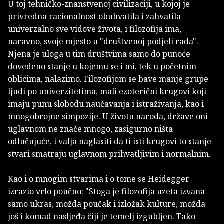
U toj tehničko-znanstvenoj civilizaciji, u kojoj je
privredna racionalnost obuhvatila i zahvatila
univerzalno sve vidove života, i filozofija ima,
naravno, svoje mjesto u "društvenoj podjeli rada".
Njena je uloga u tim društvima samo do punoće
dovedeno stanje u kojemu se i mi, tek u početnim
oblicima, nalazimo. Filozofijom se bave manje grupe
ljudi po univerzitetima, mali ezoterični krugovi koji
imaju punu slobodu naučavanja i istraživanja, kao i
mnogobrojne simpozije. U životu naroda, države oni
uglavnom ne znače mnogo, zasigurno ništa
odlučujuće, i valja naglasiti da ti isti krugovi to stanje
stvari smatraju uglavnom prihvatljivim i normalnim.
Kao i o mnogim stvarima i o tome se Heidegger
izrazio vrlo poučno: "Stoga je filozofija uzeta izvana
samo ukras, možda poučak i izložak kulture, možda
još i komad nasljeđa čiji je temelj izgubljen. Tako