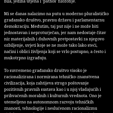
bila, jedina utjeha i 'pathos' filozofije.
Mi se danas nalazimo na putu u moderno pluralističko
građansko društvo, pravnu državu i parlamentarnu
demokraciju. Međutim, taj put nije i ne može biti
jednostavan i neproturječan, jer nam nedostaje čitav
niz materijalnih i duhovnih pretpostavki za njegovo
ozbiljenje, uvjeti koje se ne može tako lako steći,
načini i oblici življenja koji se vrlo postupno, a često i
mukotrpno izgrađuju.
To suvremeno građansko društvo visoko je
racionalizirana i normirana tehničko-znanstvena
civilizacija, koja zahtijeva strogo poštovanje
pozitivnih pravnih sustava kao i u njoj vladajućih i
prihvaćenih moralnih i kulturnih vrednota. Ono je
utemeljeno na autonomnom razvoju tehničkih
znanosti, tehnologije i neslućenom racionalizmu