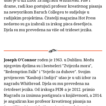
ušao je u uži izbor za nagradu Whitbread. Piše i
drame, radi kao gostujući profesor kreativnog pisanja
na newyorškom Baruch Collegeu te sudjeluje u
radijskim projektima. Čitatelji magazina Hot Press
nedavno su ga izabrali za irskog pisca desetljeća.
Djela su mu prevedena na više od trideset jezika.
Joseph O’Connor
rođen je 1963. u Dublinu. Među
njegovim djelima su i bestseleri "Zvijezda mora",
"Redemption Falls" i "Svjetlo za duhove". Svojim
prvijencem "Kauboji i Indijci" ušao je u uži izbor za
nagradu Whitbread. Djela su mu prevedena na
četrdeset jezika. Od irskoga PEN-a je 2012. primio
Nagradu za iznimna postignuća u književnosti, a 2014.
je angažiran kao profesor kreativnog pisanja na