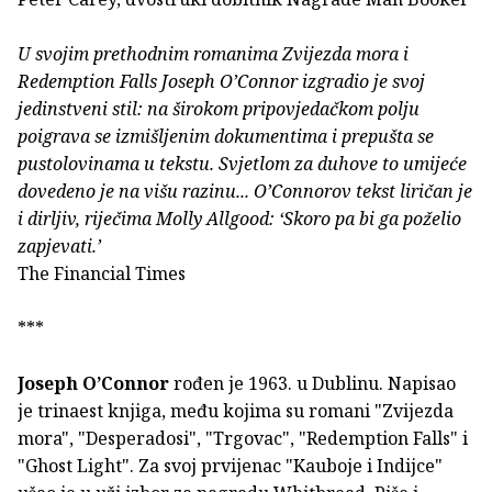
U svojim prethodnim romanima Zvijezda mora i
Redemption Falls Joseph O’Connor izgradio je svoj
jedinstveni stil: na širokom pripovjedačkom polju
poigrava se izmišljenim dokumentima i prepušta se
pustolovinama u tekstu. Svjetlom za duhove to umijeće
dovedeno je na višu razinu... O’Connorov tekst liričan je
i dirljiv, riječima Molly Allgood: ‘Skoro pa bi ga poželio
zapjevati.’
The Financial Times
***
Joseph O’Connor
rođen je 1963. u Dublinu. Napisao
je trinaest knjiga, među kojima su romani "Zvijezda
mora", "Desperadosi", "Trgovac", "Redemption Falls" i
"Ghost Light". Za svoj prvijenac "Kauboje i Indijce"