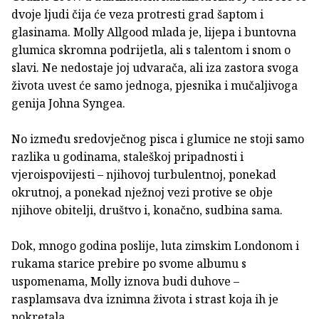
dvoje ljudi čija će veza protresti grad šaptom i
glasinama. Molly Allgood mlada je, lijepa i buntovna
glumica skromna podrijetla, ali s talentom i snom o
slavi. Ne nedostaje joj udvarača, ali iza zastora svoga
života uvest će samo jednoga, pjesnika i mučaljivoga
genija Johna Syngea.
No između sredovječnog pisca i glumice ne stoji samo
razlika u godinama, staleškoj pripadnosti i
vjeroispovijesti – njihovoj turbulentnoj, ponekad
okrutnoj, a ponekad nježnoj vezi protive se obje
njihove obitelji, društvo i, konačno, sudbina sama.
Dok, mnogo godina poslije, luta zimskim Londonom i
rukama starice prebire po svome albumu s
uspomenama, Molly iznova budi duhove –
rasplamsava dva iznimna života i strast koja ih je
pokretala.