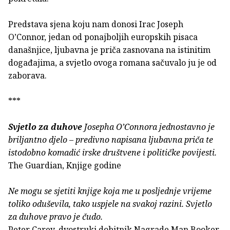
Predstava sjena koju nam donosi Irac Joseph
O’Connor, jedan od ponajboljih europskih pisaca
današnjice, ljubavna je priča zasnovana na istinitim
događajima, a svjetlo ovoga romana sačuvalo ju je od
zaborava.
***
Svjetlo za duhove
Josepha O’Connora jednostavno je
briljantno djelo – predivno napisana ljubavna priča te
istodobno komadić irske društvene i političke povijesti.
The Guardian, Knjige godine
Ne mogu se sjetiti knjige koja me u posljednje vrijeme
toliko oduševila, tako uspjele na svakoj razini. Svjetlo
za duhove pravo je čudo.
Peter Carey, dvostruki dobitnik Nagrade Man Booker