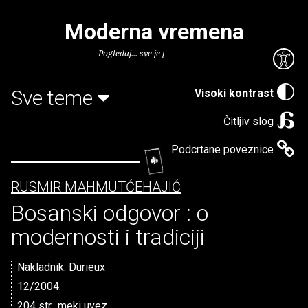
Moderna vremena
Pogledaj... sve je puno knjiga.
Sve teme
Visoki kontrast
Čitljiv slog
Podcrtane poveznice
RUSMIR MAHMUTĆEHAJIĆ
Bosanski odgovor : o
modernosti i tradiciji
Nakladnik:
Durieux
12/2004.
204 str., meki uvez