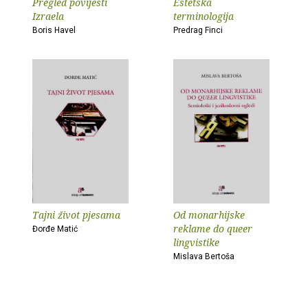
Pregled povijesti
Estetska
Izraela
terminologija
Boris Havel
Predrag Finci
Tajni život pjesama
Od monarhijske
reklame do queer
Đorđe Matić
lingvistike
Mislava Bertoša