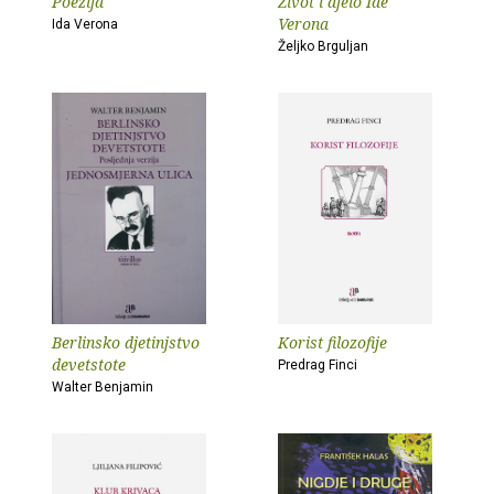
Poezija
Život i djelo Ide
Verona
Ida Verona
Željko Brguljan
Berlinsko djetinjstvo
Korist filozofije
devetstote
Predrag Finci
Walter Benjamin