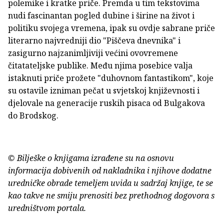
polemike i kratke priče. Premda u tim tekstovima
nudi fascinantan pogled dubine i širine na život i
politiku svojega vremena, ipak su ovdje sabrane priče
literarno najvredniji dio "Piščeva dnevnika" i
zasigurno najzanimljiviji većini ovovremene
čitatateljske publike. Među njima posebice valja
istaknuti priče prožete "duhovnom fantastikom", koje
su ostavile izniman pečat u svjetskoj književnosti i
djelovale na generacije ruskih pisaca od Bulgakova
do Brodskog.
© Bilješke o knjigama izrađene su na osnovu
informacija dobivenih od nakladnika i njihove dodatne
uredničke obrade temeljem uvida u sadržaj knjige, te se
kao takve ne smiju prenositi bez prethodnog dogovora s
uredništvom portala.