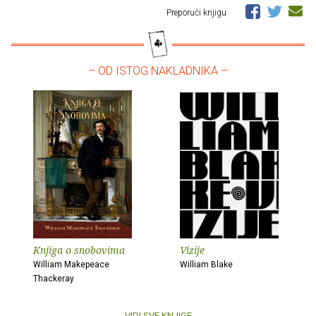
Preporuči knjigu
– OD ISTOG NAKLADNIKA –
Knjiga o snobovima
Vizije
William Makepeace
William Blake
Thackeray
VIDI SVE KNJIGE