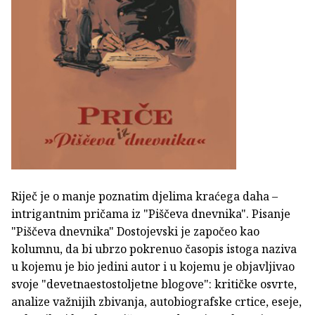
Riječ je o manje poznatim djelima kraćega daha –
intrigantnim pričama iz "Piščeva dnevnika". Pisanje
"Piščeva dnevnika" Dostojevski je započeo kao
kolumnu, da bi ubrzo pokrenuo časopis istoga naziva
u kojemu je bio jedini autor i u kojemu je objavljivao
svoje "devetnaestostoljetne blogove": kritičke osvrte,
analize važnijih zbivanja, autobiografske crtice, eseje,