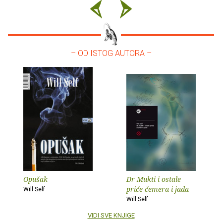
– OD ISTOG AUTORA –
Opušak
Dr Mukti i ostale
priče čemera i jada
Will Self
Will Self
VIDI SVE KNJIGE