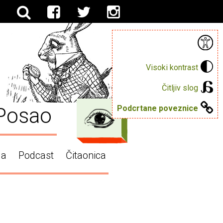
Visoki kontrast
Čitljiv slog
Posao
Podcrtane poveznice
ga
Podcast
Čitaonica