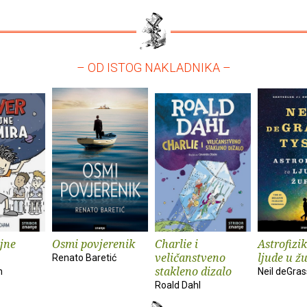
– OD ISTOG NAKLADNIKA –
ajne
Osmi povjerenik
Charlie i
Astrofizi
veličanstveno
ljude u ž
Renato Baretić
stakleno dizalo
m
Neil deGra
Roald Dahl