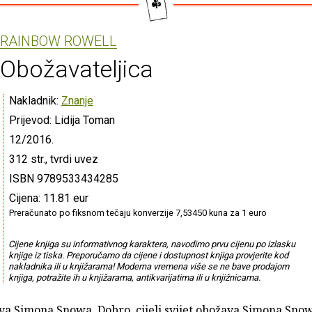
RAINBOW ROWELL
Obožavateljica
Nakladnik:
Znanje
Prijevod: Lidija Toman
12/2016.
312 str., tvrdi uvez
ISBN 9789533434285
Cijena: 11.81 eur
Preračunato po fiksnom tečaju konverzije 7,53450 kuna za 1 euro
Cijene knjiga su informativnog karaktera, navodimo prvu cijenu po izlasku
knjige iz tiska. Preporučamo da cijene i dostupnost knjiga provjerite kod
nakladnika ili u knjižarama! Moderna vremena više se ne bave prodajom
knjiga, potražite ih u knjižarama, antikvarijatima ili u knjižnicama.
va Simona Snowa. Dobro, cijeli svijet obožava Simona Snow