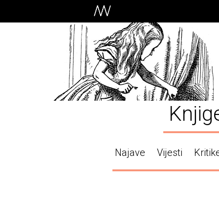
Knjig
Najave
Vijesti
Kritik