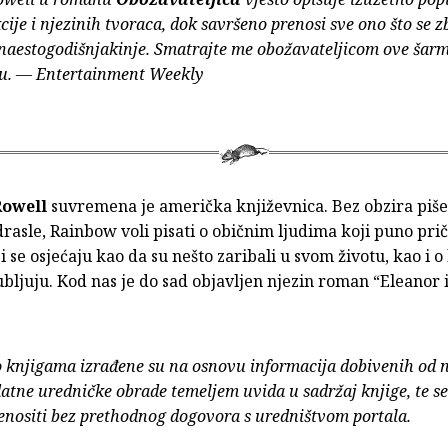
kcije i njezinih tvoraca, dok savršeno prenosi sve ono što se z
naestogodišnjakinje. Smatrajte me obožavateljicom ove šarm
ju. — Entertainment Weekly
owell
suvremena je američka književnica. Bez obzira piše 
drasle, Rainbow voli pisati o običnim ljudima koji puno prič
i se osjećaju kao da su nešto zaribali u svom životu, kao i o
jubljuju. Kod nas je do sad objavljen njezin roman “Eleanor 
o knjigama izrađene su na osnovu informacija dobivenih od 
atne uredničke obrade temeljem uvida u sadržaj knjige, te s
enositi bez prethodnog dogovora s uredništvom portala.