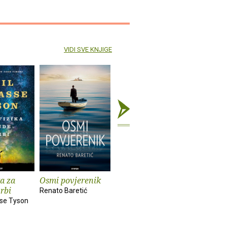
VIDI SVE KNJIGE
ka za
Osmi povjerenik
Pričaj mi o njoj
Moja sest
urbi
serijski u
Renato Baretić
Renato Baretić
sse Tyson
Oyinkan Br