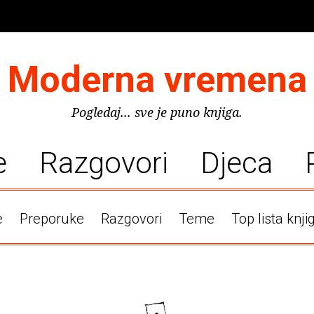
Moderna vremena
Pogledaj... sve je puno knjiga.
e
Razgovori
Djeca
e
Preporuke
Razgovori
Teme
Top lista knji