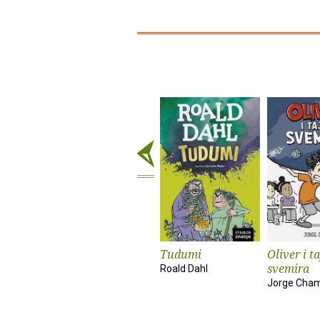
Tudumi
Oliver i t
svemira
Roald Dahl
Jorge Cha