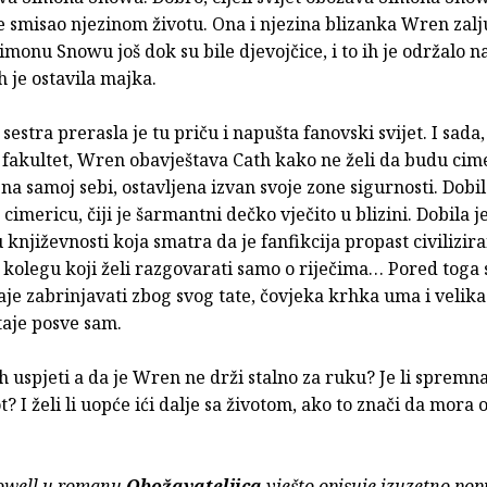
e smisao njezinom životu. Ona i njezina blizanka Wren zalju
Simonu Snowu još dok su bile djevojčice, i to ih je održalo n
h je ostavila majka.
sestra prerasla je tu priču i napušta fanovski svijet. I sada
 fakultet, Wren obavještava Cath kako ne želi da budu cime
na samoj sebi, ostavljena izvan svoje zone sigurnosti. Dobil
cimericu, čiji je šarmantni dečko vječito u blizini. Dobila je
 književnosti koja smatra da je fanfikcija propast civilizir
 kolegu koji želi razgovarati samo o riječima… Pored toga 
aje zabrinjavati zbog svog tate, čovjeka krhka uma i velika 
taje posve sam.
h uspjeti a da je Wren ne drži stalno za ruku? Je li spremn
ot? I želi li uopće ići dalje sa životom, ako to znači da mora o
owell u romanu
Obožavateljica
vješto opisuje izuzetno po