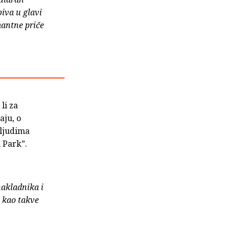
biva u glavi
antne priče
li za
aju, o
 ljudima
i Park”.
nakladnika i
e kao takve