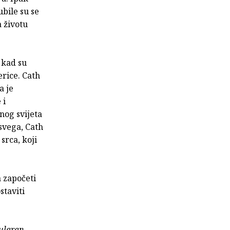
bile su se
a životu
, kad su
rice. Cath
a je
 i
anog svijeta
svega, Cath
srca, koji
a započeti
staviti
pularan