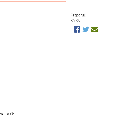
Preporuči
knjigu
a. Ipak