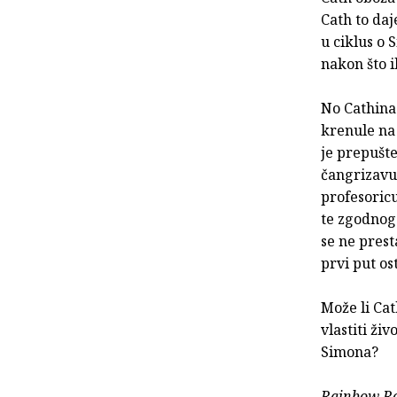
Cath to daj
u ciklus o 
nakon što i
No Cathina 
krenule na
je prepušte
čangrizavu 
profesoricu
te zgodnog
se ne prest
prvi put os
Može li Cat
vlastiti živ
Simona?
Rainbow R