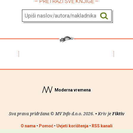
– PRETRAŽI SVE KNJIGE –
Moderna vremena
Sva prava pridržana © MV Info d.o.o. 2026. • Kriv je
Fiktiv
O nama
•
Pomoć
•
Uvjeti korištenja
•
RSS kanali