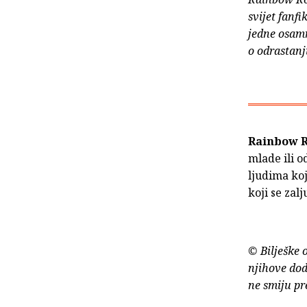
svijet fanfi
jedne osam
o odrastan
Rainbow R
mlade ili o
ljudima koj
koji se zal
© Bilješke 
njihove dod
ne smiju pr