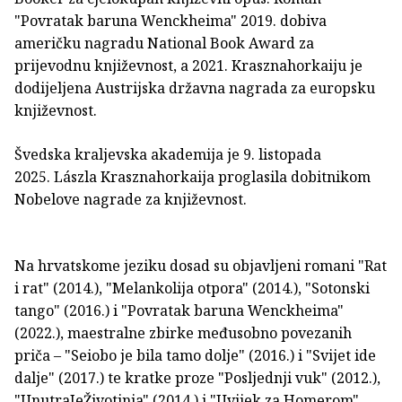
"Povratak baruna Wenckheima" 2019. dobiva
američku nagradu National Book Award za
prijevodnu književnost, a 2021. Krasznahorkaiju je
dodijeljena Austrijska državna nagrada za europsku
književnost.
Švedska kraljevska akademija je 9. listopada
2025. Lászla Krasznahorkaija proglasila dobitnikom
Nobelove nagrade za književnost.
Na hrvatskome jeziku dosad su objavljeni romani "Rat
i rat" (2014.), "Melankolija otpora" (2014.), "Sotonski
tango" (2016.) i "Povratak baruna Wenckheima"
(2022.), maestralne zbirke međusobno povezanih
priča – "Seiobo je bila tamo dolje" (2016.) i "Svijet ide
dalje" (2017.) te kratke proze "Posljednji vuk" (2012.),
"UnutraJeŽivotinja" (2014.) i "Uvijek za Homerom"