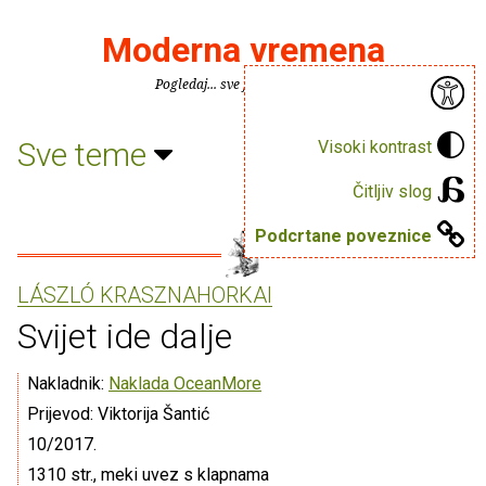
Moderna vremena
Pogledaj... sve je puno knjiga.
Sve teme
Visoki kontrast
Čitljiv slog
Podcrtane poveznice
LÁSZLÓ KRASZNAHORKAI
Svijet ide dalje
Nakladnik:
Naklada OceanMore
Prijevod: Viktorija Šantić
10/2017.
1310 str., meki uvez s klapnama