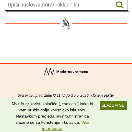
Moderna vremena
Sva prava pridržana © MV Info d.o.o. 2026. • Kriv je
Fiktiv
Mvinfo.hr koristi kolačiće („cookies“) kako bi
SLAŽEM SE
O nama
•
Pomoć
•
Uvjeti korištenja
•
RSS kanali
vam pružio bolje korisničko iskustvo.
Nastavkom pregleda mvinfo.hr stranica
Potraži nas na:
slažete se sa korištenjem kolačića.
Više
informacija