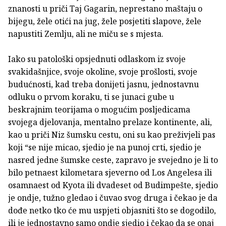
znanosti u priči Taj Gagarin, neprestano maštaju o
bijegu, žele otići na jug, žele posjetiti slapove, žele
napustiti Zemlju, ali ne miču se s mjesta.
Iako su patološki opsjednuti odlaskom iz svoje
svakidašnjice, svoje okoline, svoje prošlosti, svoje
budućnosti, kad treba donijeti jasnu, jednostavnu
odluku o prvom koraku, ti se junaci gube u
beskrajnim teorijama o mogućim posljedicama
svojega djelovanja, mentalno prelaze kontinente, ali,
kao u priči Niz šumsku cestu, oni su kao preživjeli pas
koji “se nije micao, sjedio je na punoj crti, sjedio je
nasred jedne šumske ceste, zapravo je svejedno je li to
bilo petnaest kilometara sjeverno od Los Angelesa ili
osamnaest od Kyota ili dvadeset od Budimpešte, sjedio
je ondje, tužno gledao i čuvao svog druga i čekao je da
dođe netko tko će mu uspjeti objasniti što se dogodilo,
ili je jednostavno samo ondje sjedio i čekao da se onaj