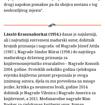
drugi napokon pomakne pa da obojica nestanu s tog
neshvatljivog mjesta”.
László Krasznahorkai (1954.)
danas je najslavniji,
ali i najvažniji suvremeni mađarski autor, dobitnik
brojnih priznanja i nagrada: od Nagrade József Attila
(1987.), Nagrade Sándor Márai (1998.) do najvišega
mađarskoga državnog priznanja za
književnoumjetničko stvaralaštvo – Nagrade Kossuth
2004. godine. Proteklih nekoliko godina cjelokupna
svjetska književna javnost prepoznala je ovoga
iznimnog autora, djela su mu prevedena na mnoge
jezike, kritika ga neumorno hvali, godine 2014.
dobitnik je Nagrade Vilenica i Nagrade America za
književnost, a 2015. Međunarodne nagrade Man
Booker za cjelokupan književni opus. Roman