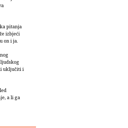
va
ka pitanja
že izbjeći
 on i ja.
dnog
 ljudskog
 uključiti i
gled
e, a li ga