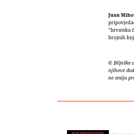
Juan Miho
pripovjedač
"hrvatska č
brojnih knj
© Bilješke 
njihove dod
ne smiju pr