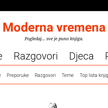
Moderna vremena
Pogledaj... sve je puno knjiga.
e
Razgovori
Djeca
e
Preporuke
Razgovori
Teme
Top lista knji