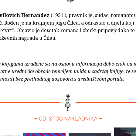
vilovich Hernandez
(1951.), pravnik je, sudac, romanopisa
. Rođen je na krajnjem jugu Čilea, a odrastao u dijelu koji
etvrt". Objavio je desetak romana i zbirki pripovjedaka te 
iževnih nagrada u Čileu.
o knjigama izrađene su na osnovu informacija dobivenih od 
atne uredničke obrade temeljem uvida u sadržaj knjige, te s
enositi bez prethodnog dogovora s uredništvom portala.
– OD ISTOG NAKLADNIKA –