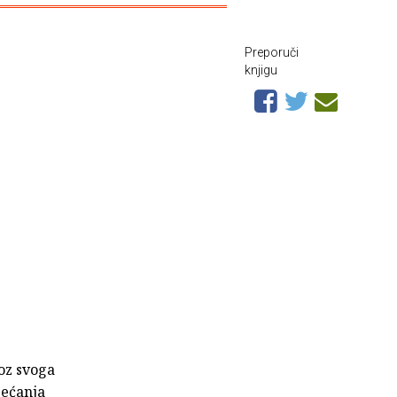
Preporuči
knjigu
oz svoga
jećanja