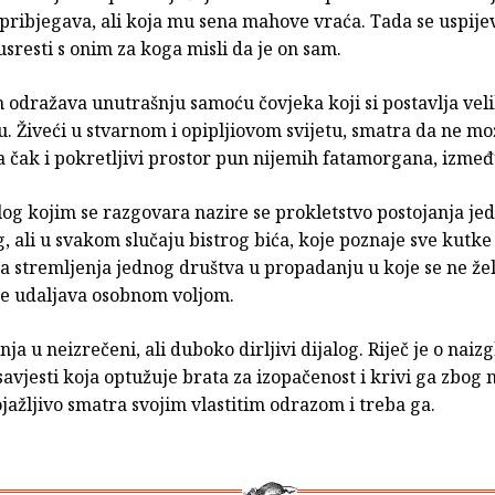
pribjegava, ali koja mu sena mahove vraća. Tada se uspije
sresti s onim za koga misli da je on sam.
 odražava unutrašnju samoću čovjeka koji si postavlja veli
u. Živeći u stvarnom i opipljiovom svijetu, smatra da ne mo
a čak i pokretljivi prostor pun nijemih fatamorgana, između
og kojim se razgovara nazire se prokletstvo postojanja je
, ali u svakom slučaju bistrog bića, koje poznaje sve kutke
a stremljenja jednog društva u propadanju u koje se ne želi
se udaljava osobnom voljom.
nja u neizrečeni, ali duboko dirljivi dijalog. Riječ je o naiz
avjesti koja optužuje brata za izopačenost i krivi ga zbog nj
ojažljivo smatra svojim vlastitim odrazom i treba ga.