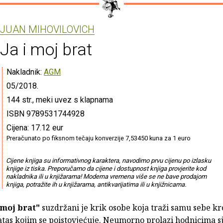
JUAN MIHOVILOVICH
Ja i moj brat
Nakladnik:
AGM
05/2018.
144 str., meki uvez s klapnama
ISBN 9789531744928
Cijena: 17.12 eur
Preračunato po fiksnom tečaju konverzije 7,53450 kuna za 1 euro
Cijene knjiga su informativnog karaktera, navodimo prvu cijenu po izlasku
knjige iz tiska. Preporučamo da cijene i dostupnost knjiga provjerite kod
nakladnika ili u knjižarama! Moderna vremena više se ne bave prodajom
knjiga, potražite ih u knjižarama, antikvarijatima ili u knjižnicama.
 moj brat"
suzdržani je krik osobe koja traži samu sebe kr
atas kojim se poistovjećuje. Neumorno prolazi hodnicima s