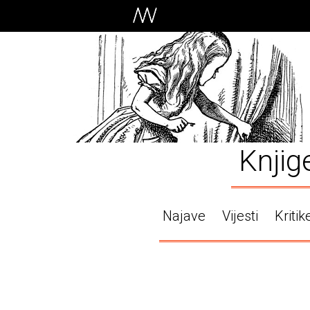
Knjig
Najave
Vijesti
Kritik