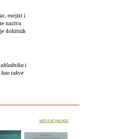
c, esejist i
 se naziva
je dobitnik
nakladnika i
e kao takve
VIDI SVE KNJIGE