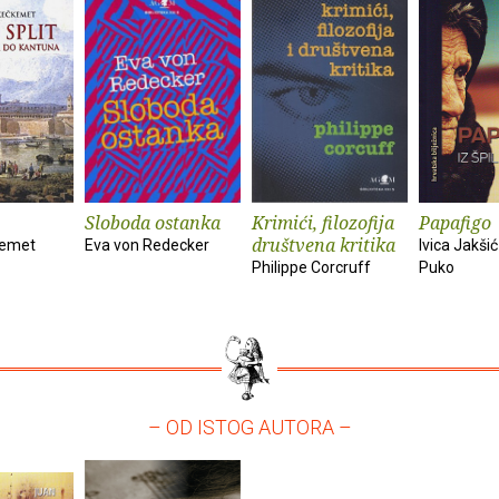
Sloboda ostanka
Krimići, filozofija
Papafigo
društvena kritika
kemet
Eva von Redecker
Ivica Jakšić
Philippe Corcruff
Puko
– OD ISTOG AUTORA –