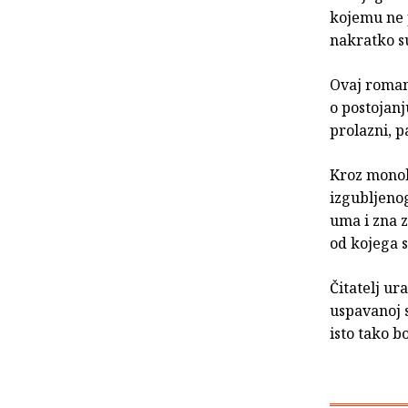
kojemu ne 
nakratko su
Ovaj roman
o postojanj
prolazni, p
Kroz monol
izgubljenog
uma i zna z
od kojega 
Čitatelj ura
uspavanoj s
isto tako b