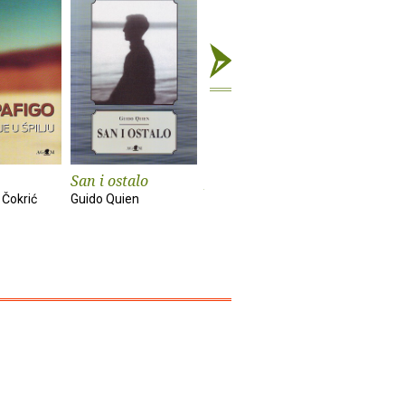
San i ostalo
Ja i moj brat
Samo sreć
drugo
 Čokrić
Guido Quien
Juan Mihovilovich
Hrvoje Hitr