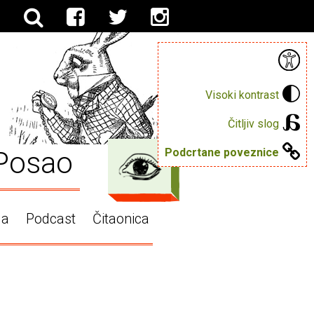
Visoki kontrast
Čitljiv slog
Posao
Podcrtane poveznice
ga
Podcast
Čitaonica