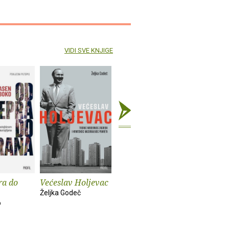
VIDI SVE KNJIGE
ra do
Većeslav Holjevac
Tom Lake
Mrzim / 
knjige
Željka Godeč
Ann Patchett
o
Mariajo Ilu