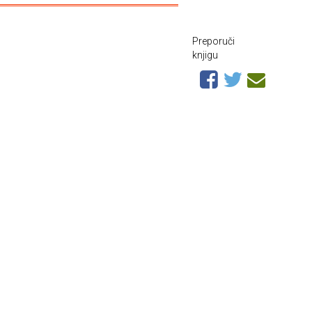
Preporuči
knjigu