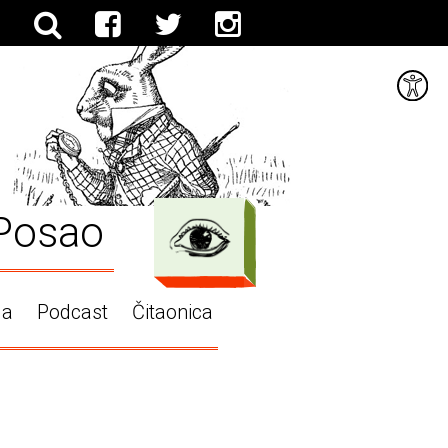
Posao
ga
Podcast
Čitaonica