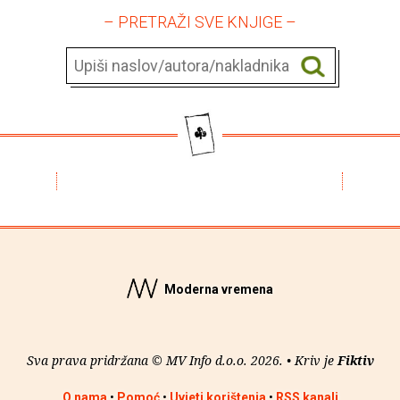
– PRETRAŽI SVE KNJIGE –
Moderna vremena
Sva prava pridržana © MV Info d.o.o. 2026. • Kriv je
Fiktiv
O nama
•
Pomoć
•
Uvjeti korištenja
•
RSS kanali