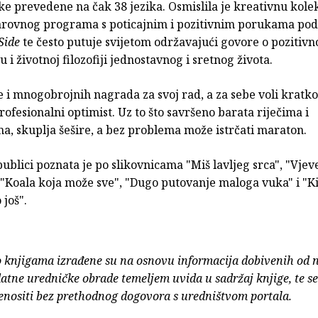
ke prevedene na čak 38 jezika. Osmislila je kreativnu kole
 darovnog programa s poticajnim i pozitivnim porukama po
Side
te često putuje svijetom održavajući govore o pozitiv
u i životnoj filozofiji jednostavnog i sretnog života.
e i mnogobrojnih nagrada za svoj rad, a za sebe voli kratko
profesionalni optimist. Uz to što savršeno barata riječima i
ma, skuplja šešire, a bez problema može istrčati maraton.
ublici poznata je po slikovnicama "Miš lavljeg srca", "Vjev
 "Koala koja može sve", "Dugo putovanje maloga vuka" i "Kit
 još".
o knjigama izrađene su na osnovu informacija dobivenih od 
atne uredničke obrade temeljem uvida u sadržaj knjige, te s
enositi bez prethodnog dogovora s uredništvom portala.