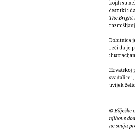
kojih su ne
čestitki i
The Bright 
razmišljanj
Dobitnica j
reći da je 
ilustracija
Hrvatskoj p
svađalice",
uvijek želio
© Bilješke 
njihove dod
ne smiju pr