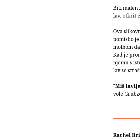
Biti malen 
lav, otkrit 
Ova slikovn
pomislio je 
molbom da 
Kad je pro
njemu s ist
lav se stra
"
Miš lavlj
vole Grubzo
Rachel Br