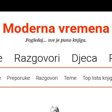
Moderna vremena
Pogledaj... sve je puno knjiga.
e
Razgovori
Djeca
e
Preporuke
Razgovori
Teme
Top lista knji