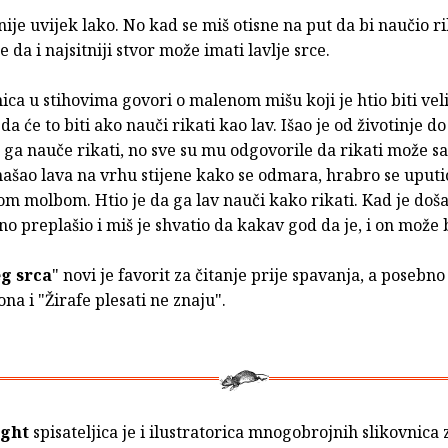
nije uvijek lako. No kad se miš otisne na put da bi naučio r
će da i najsitniji stvor može imati lavlje srce.
ica u stihovima govori o malenom mišu koji je htio biti veli
da će to biti ako nauči rikati kao lav. Išao je od životinje do
ga nauče rikati, no sve su mu odgovorile da rikati može sa
našao lava na vrhu stijene kako se odmara, hrabro se uput
om molbom. Htio je da ga lav nauči kako rikati. Kad je doša
šno preplašio i miš je shvatio da kakav god da je, i on može 
eg srca
" novi je favorit za čitanje prije spavanja, a posebn
na i "Žirafe plesati ne znaju".
ight
spisateljica je i ilustratorica mnogobrojnih slikovnica 