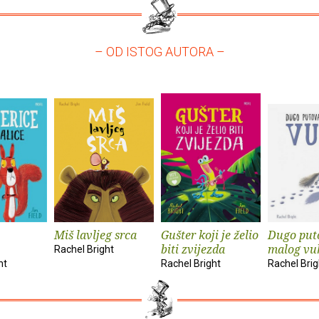
– OD ISTOG AUTORA –
Miš lavljeg srca
Gušter koji je želio
Dugo put
biti zvijezda
malog vu
Rachel Bright
ht
Rachel Bright
Rachel Brig