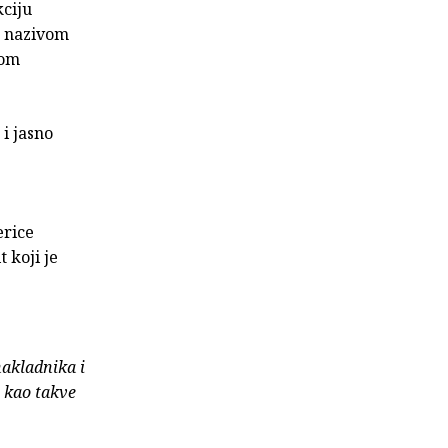
kciju
d nazivom
nom
 i jasno
erice
 koji je
nakladnika i
e kao takve