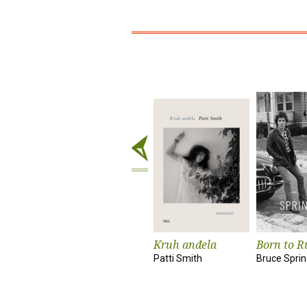
Kruh anđela
Born to R
Patti Smith
Bruce Spri