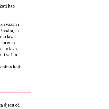
ikati kao
k i važan i
 životinje s
mo lav.
io prema
o do lava,
biti važan.
o onima koji
za djecu od