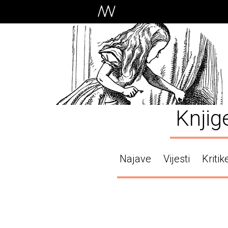
Knjig
Najave
Vijesti
Kritik