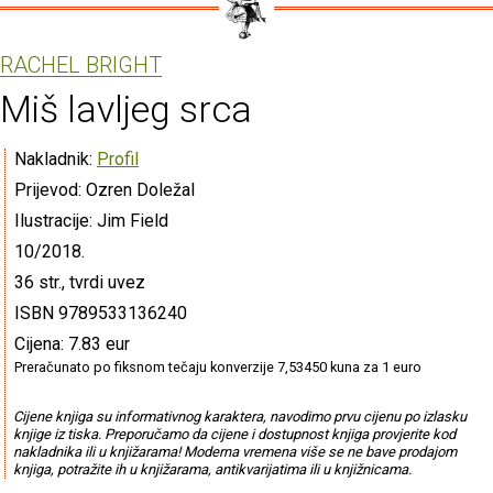
RACHEL BRIGHT
Miš lavljeg srca
Nakladnik:
Profil
Prijevod: Ozren Doležal
Ilustracije: Jim Field
10/2018.
36 str., tvrdi uvez
ISBN 9789533136240
Cijena: 7.83 eur
Preračunato po fiksnom tečaju konverzije 7,53450 kuna za 1 euro
Cijene knjiga su informativnog karaktera, navodimo prvu cijenu po izlasku
knjige iz tiska. Preporučamo da cijene i dostupnost knjiga provjerite kod
nakladnika ili u knjižarama! Moderna vremena više se ne bave prodajom
knjiga, potražite ih u knjižarama, antikvarijatima ili u knjižnicama.