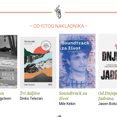
– OD ISTOG NAKLADNIKA –
un
Tri daljine
Soundtrack za
Od Dnjep
život
Jadrana
ngsteen
Dinko Telećan
Mile Kekin
Jasen Bok