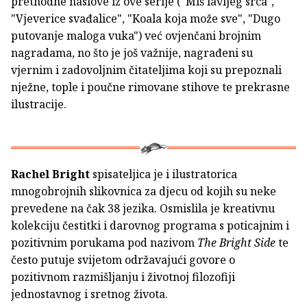
prethodne naslove iz ove serije ("Miš lavljeg srca",
"Vjeverice svađalice", "Koala koja može sve", "Dugo
putovanje maloga vuka") već ovjenčani brojnim
nagradama, no što je još važnije, nagrađeni su
vjernim i zadovoljnim čitateljima koji su prepoznali
nježne, tople i poučne rimovane stihove te prekrasne
ilustracije.
Rachel Bright
spisateljica je i ilustratorica
mnogobrojnih slikovnica za djecu od kojih su neke
prevedene na čak 38 jezika. Osmislila je kreativnu
kolekciju čestitki i darovnog programa s poticajnim i
pozitivnim porukama pod nazivom
The Bright Side
te
često putuje svijetom održavajući govore o
pozitivnom razmišljanju i životnoj filozofiji
jednostavnog i sretnog života.