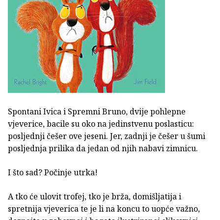
Spontani Ivica i Spremni Bruno, dvije pohlepne
vjeverice, bacile su oko na jedinstvenu poslasticu:
posljednji češer ove jeseni. Jer, zadnji je češer u šumi
posljednja prilika da jedan od njih nabavi zimnicu.
I što sad? Počinje utrka!
A tko će ulovit trofej, tko je brža, domišljatija i
spretnija vjeverica te je li na koncu to uopće važno,