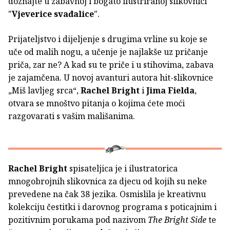
doznajte u zabavnoj i bogato ilustriranoj slikovnici
"
Vjeverice svađalice
".
Prijateljstvo i dijeljenje s drugima vrline su koje se
uče od malih nogu, a učenje je najlakše uz pričanje
priča, zar ne? A kad su te priče i u stihovima, zabava
je zajamčena. U novoj avanturi autora hit-slikovnice
„Miš lavljeg srca“,
Rachel Bright
i
Jima Fielda
,
otvara se mnoštvo pitanja o kojima ćete moći
razgovarati s vašim mališanima.
Rachel Bright
spisateljica je i ilustratorica
mnogobrojnih slikovnica za djecu od kojih su neke
prevedene na čak 38 jezika. Osmislila je kreativnu
kolekciju čestitki i darovnog programa s poticajnim i
pozitivnim porukama pod nazivom
The Bright Side
te