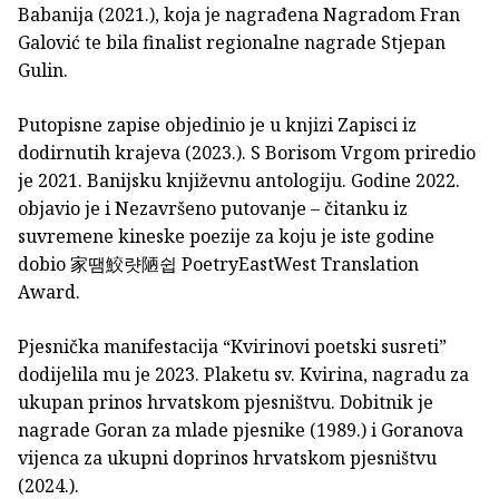
Babanija (2021.), koja je nagrađena Nagradom Fran
Galović te bila finalist regio­nalne nagrade Stjepan
Gulin.
Putopisne zapise objedinio je u knjizi Zapisci iz
dodirnutih krajeva (2023.). S Borisom Vrgom priredio
je 2021. Banijsku književnu antologiju. Godine 2022.
objavio je i Nezavršeno putovanje – čitanku iz
suvremene kineske poezije za koju je iste godine
dobio 家땜鮫럇陋쉽 PoetryEastWest Translation
Award.
Pjesnička manifestacija “Kvirinovi poetski susreti”
dodijelila mu je 2023. Plaketu sv. Kvirina, nagradu za
ukupan prinos hrvatskom pjesništvu. Dobitnik je
nagrade Goran za mlade pjesnike (1989.) i Goranova
vijenca za ukupni doprinos hrvatskom pjesništvu
(2024.).