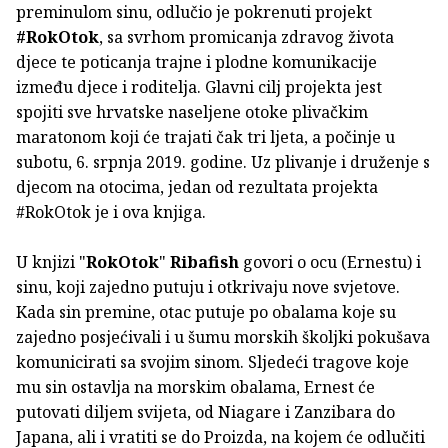
preminulom sinu, odlučio je pokrenuti projekt
#RokOtok
, sa svrhom promicanja zdravog života
djece te poticanja trajne i plodne komunikacije
između djece i roditelja. Glavni cilj projekta jest
spojiti sve hrvatske naseljene otoke plivačkim
maratonom koji će trajati čak tri ljeta, a počinje u
subotu, 6. srpnja 2019. godine. Uz plivanje i druženje s
djecom na otocima, jedan od rezultata projekta
#RokOtok je i ova knjiga.
U knjizi "
RokOtok
"
Ribafish
govori o ocu (Ernestu) i
sinu, koji zajedno putuju i otkrivaju nove svjetove.
Kada sin premine, otac putuje po obalama koje su
zajedno posjećivali i u šumu morskih školjki pokušava
komunicirati sa svojim sinom. Sljedeći tragove koje
mu sin ostavlja na morskim obalama, Ernest će
putovati diljem svijeta, od Niagare i Zanzibara do
Japana, ali i vratiti se do Proizda, na kojem će odlučiti