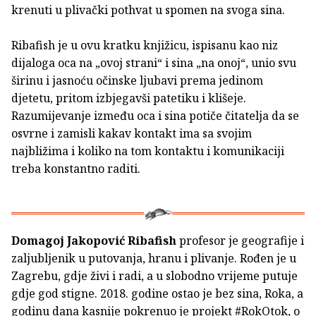
krenuti u plivački pothvat u spomen na svoga sina.
Ribafish je u ovu kratku knjižicu, ispisanu kao niz
dijaloga oca na „ovoj strani“ i sina „na onoj“, unio svu
širinu i jasnoću očinske ljubavi prema jedinom
djetetu, pritom izbjegavši patetiku i klišeje.
Razumijevanje između oca i sina potiče čitatelja da se
osvrne i zamisli kakav kontakt ima sa svojim
najbližima i koliko na tom kontaktu i komunikaciji
treba konstantno raditi.
Domagoj Jakopović Ribafish
profesor je geografije i
zaljubljenik u putovanja, hranu i plivanje. Rođen je u
Zagrebu, gdje živi i radi, a u slobodno vrijeme putuje
gdje god stigne. 2018. godine ostao je bez sina, Roka, a
godinu dana kasnije pokrenuo je projekt #RokOtok, o