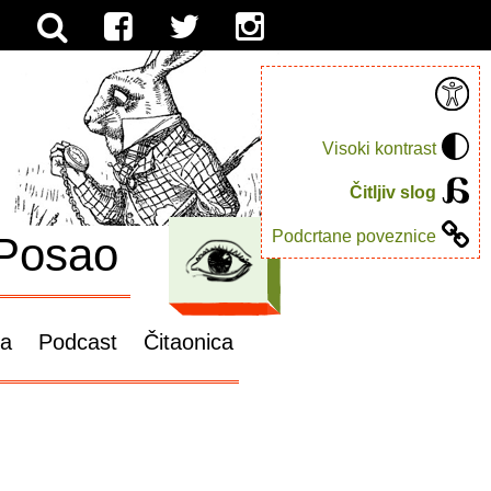
Visoki kontrast
Čitljiv slog
Podcrtane poveznice
Posao
ga
Podcast
Čitaonica