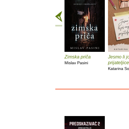
Zimska priča
Jesmo li j
prijateljic
Mislav Pasini
Katarina S