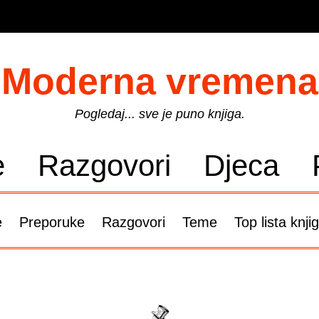
Moderna vremena
Pogledaj... sve je puno knjiga.
e
Razgovori
Djeca
e
Preporuke
Razgovori
Teme
Top lista knji