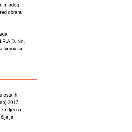
ra, mladog
pred obranu
sada
N.R.A.D. No,
a Ivorov sin
u ostalih
eb) 2017.
 za djecu i
čije je