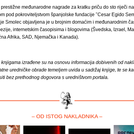
 prestižne međunarodne nagrade za kratku priču do sto riječi na
om pod pokroviteljstvom španjolske fundacije "Cesar Egido Ser
je Smolec objavljena je u brojnim domaćim i međunarodnim ča
ezije, internetskim časopisima i blogovima (Švedska, Izrael, M
užna Afrika, SAD, Njemačka i Kanada).
o knjigama izrađene su na osnovu informacija dobivenih od nakl
atne uredničke obrade temeljem uvida u sadržaj knjige, te se ka
siti bez prethodnog dogovora s uredništvom portala.
– OD ISTOG NAKLADNIKA –