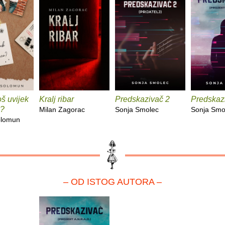
oš uvijek
Kralj ribar
Predskazivač 2
Predskaz
e?
Milan Zagorac
Sonja Smolec
Sonja Smo
olomun
– OD ISTOG AUTORA –