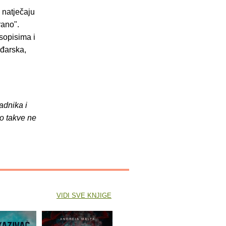
 natječaju
rano".
sopisima i
ađarska,
adnika i
o takve ne
VIDI SVE KNJIGE