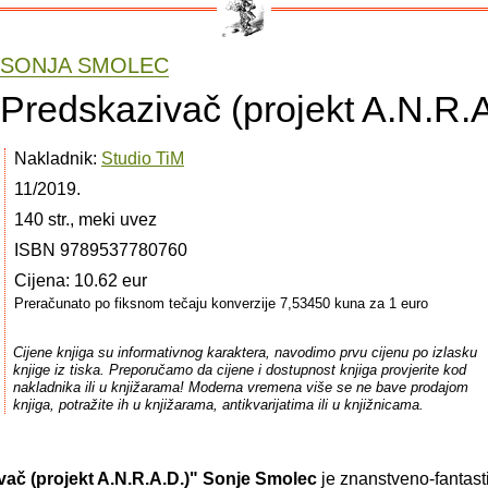
SONJA SMOLEC
Predskazivač (projekt A.N.R.A
Nakladnik:
Studio TiM
11/2019.
140 str., meki uvez
ISBN 9789537780760
Cijena: 10.62 eur
Preračunato po fiksnom tečaju konverzije 7,53450 kuna za 1 euro
Cijene knjiga su informativnog karaktera, navodimo prvu cijenu po izlasku
knjige iz tiska. Preporučamo da cijene i dostupnost knjiga provjerite kod
nakladnika ili u knjižarama! Moderna vremena više se ne bave prodajom
knjiga, potražite ih u knjižarama, antikvarijatima ili u knjižnicama.
ač (projekt A.N.R.A.D.)"
Sonje Smolec
je znanstveno-fantast