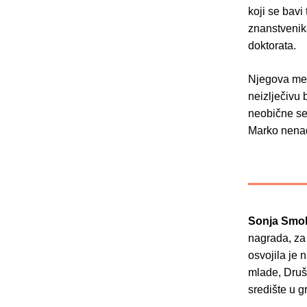
koji se bavi
znanstvenik
doktorata.
Njegova ment
neizlječivu 
neobične se
Marko nenad
Sonja Smo
nagrada, za
osvojila je 
mlade, Društ
središte u g