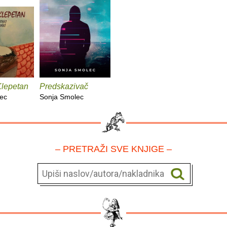
Klepetan
Predskazivač
ec
Sonja Smolec
– PRETRAŽI SVE KNJIGE –