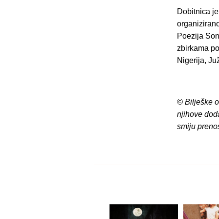
Dobitnica je
organiziran
Poezija Son
zbirkama po
Nigerija, J
© Bilješke 
njihove dod
smiju preno