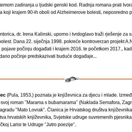
 temom zadiranja u ljudski genski kod. Radnja romana prati Ivo
a koji krajem 90-ih oboli od Alzheimerove bolesti, neposredno 
orica, dr. Irena Kalinski, uporno i tvrdoglavo traži rješenje za 
bolest. Dana 22. siječnja 1998. pokreće kontroverzan projekt A.
 pojave počinju događati i krajem 2016. te početkom 2017., kad
ano počinje predskazivati buduće događaje...
lec
(Pula, 1953.) poznata je književnica za djecu i mlade. Izmeđ
 svoj roman "Marama s bubamarama" (Naklada Semafora, Zagr
nagradu "Mato Lovrak". Članica je Hrvatskog društva književnika
va hrvatskih književnika, Svjetske udruge suvremenih pjesnika 
rčkoj Larisi te Udruge "Jutro poezije".