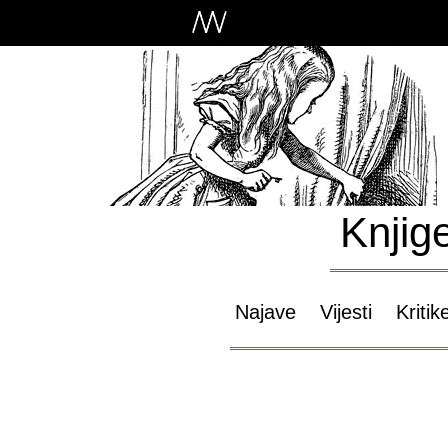
Knjig
Najave
Vijesti
Kritik