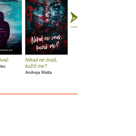
ivač
Nikad ne znaš,
Od Zemlje do
Anatomi
kužiš me?
Mjeseca
rastanak
lec
Andreja Malta
Katarina Solomun
Daniel Ra