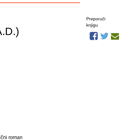
Preporuči
knjigu
.D.)
ični roman