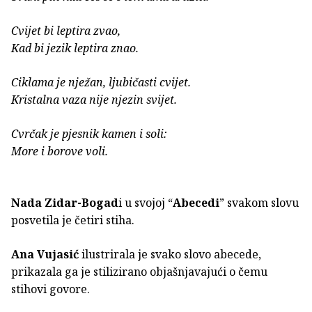
Cvijet bi leptira zvao,
Kad bi jezik leptira znao.
Ciklama je nježan, ljubičasti cvijet.
Kristalna vaza nije njezin svijet.
Cvrčak je pjesnik kamen i soli:
More i borove voli.
Nada Zidar-Bogad
i u svojoj “
Abecedi
” svakom slovu
posvetila je četiri stiha.
Ana Vujasić
ilustrirala je svako slovo abecede,
prikazala ga je stilizirano objašnjavajući o čemu
stihovi govore.