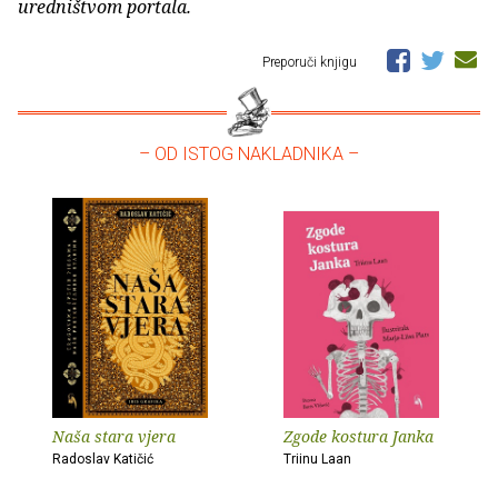
uredništvom portala.
Preporuči knjigu
– OD ISTOG NAKLADNIKA –
Naša stara vjera
Zgode kostura Janka
Radoslav Katičić
Triinu Laan