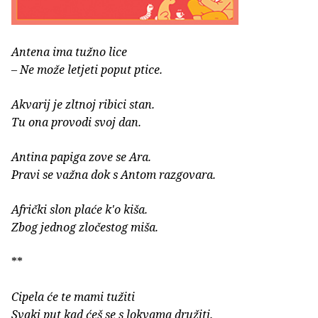
Antena ima tužno lice
– Ne može letjeti poput ptice.
Akvarij je zltnoj ribici stan.
Tu ona provodi svoj dan.
Antina papiga zove se Ara.
Pravi se važna dok s Antom razgovara.
Afrički slon plaće k'o kiša.
Zbog jednog zločestog miša.
**
Cipela će te mami tužiti
Svaki put kad ćeš se s lokvama družiti.