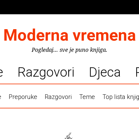
Moderna vremena
Pogledaj... sve je puno knjiga.
e
Razgovori
Djeca
e
Preporuke
Razgovori
Teme
Top lista knji