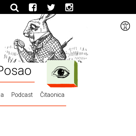
Posao
ga
Podcast
Čitaonica