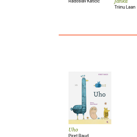
Janka
Radoslav Katičić
Triinu Laan
Uho
Piret Raud