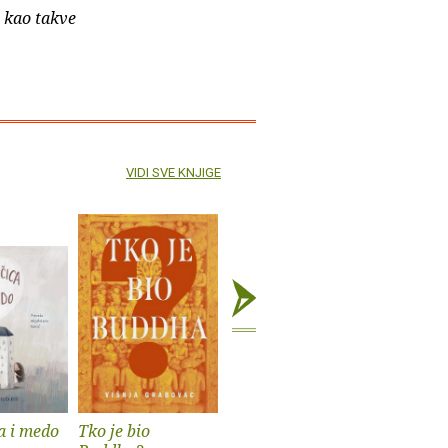
e kao takve
VIDI SVE KNJIGE
a i medo
Tko je bio
Koartikulacija
Skučena 