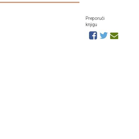
Preporuči
knjigu