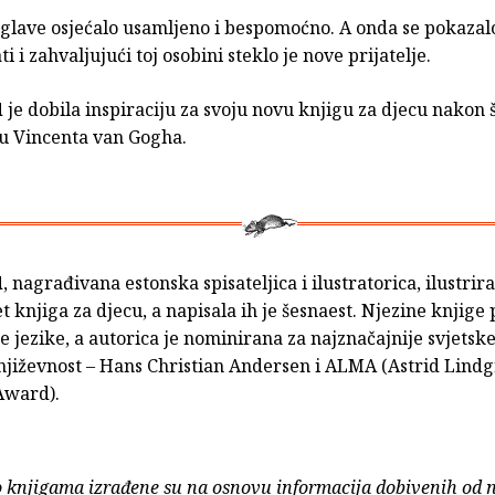
 glave osjećalo usamljeno i bespomoćno. A onda se pokazal
i i zahvaljujući toj osobini steklo je nove prijatelje.
d
je dobila inspiraciju za svoju novu knjigu za djecu nakon š
u Vincenta van Gogha.
d
, nagrađivana estonska spisateljica i ilustratorica, ilustrira
t knjiga za djecu, a napisala ih je šesnaest. Njezine knjig
e jezike, a autorica je nominirana za najznačajnije svjets
književnost – Hans Christian Andersen i ALMA (Astrid Lind
Award).
o knjigama izrađene su na osnovu informacija dobivenih od 