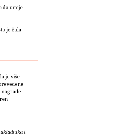
o da umije
to je čula
la je više
e prevedene
ke nagrade
gren
nakladnika i