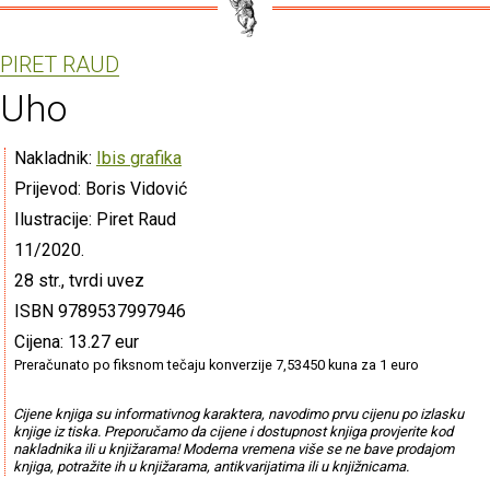
PIRET RAUD
Uho
Nakladnik:
Ibis grafika
Prijevod: Boris Vidović
Ilustracije: Piret Raud
11/2020.
28 str., tvrdi uvez
ISBN 9789537997946
Cijena: 13.27 eur
Preračunato po fiksnom tečaju konverzije 7,53450 kuna za 1 euro
Cijene knjiga su informativnog karaktera, navodimo prvu cijenu po izlasku
knjige iz tiska. Preporučamo da cijene i dostupnost knjiga provjerite kod
nakladnika ili u knjižarama! Moderna vremena više se ne bave prodajom
knjiga, potražite ih u knjižarama, antikvarijatima ili u knjižnicama.