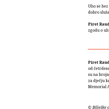
Uho se bez
dobro slušat
Piret Rau
zgodu o uh
Piret Rau
od četrdese
su na brojn
za dječju 
Memorial 
© Bilješke 