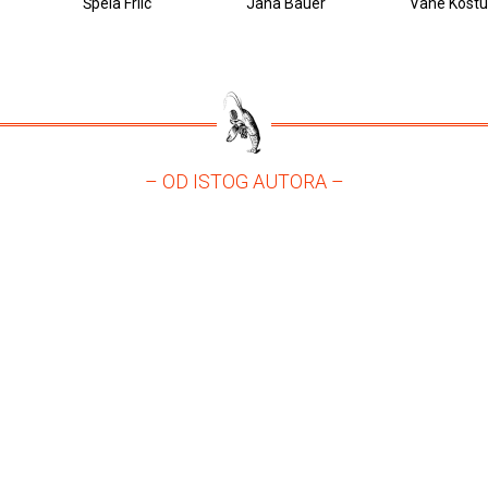
Špela Frlic
Jana Bauer
Vane Kostu
– OD ISTOG AUTORA –