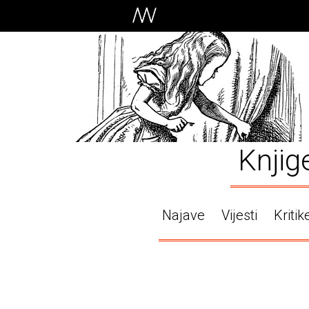
Knjig
Najave
Vijesti
Kritik