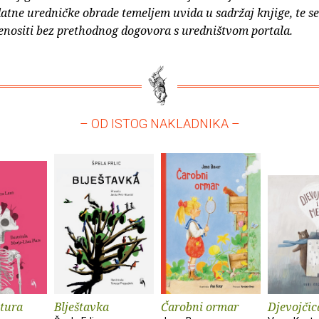
atne uredničke obrade temeljem uvida u sadržaj knjige, te s
enositi bez prethodnog dogovora s uredništvom portala.
– OD ISTOG NAKLADNIKA –
tura
Blještavka
Čarobni ormar
Djevojčic