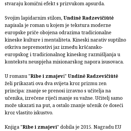
stvaraju komični efekt s prizvukom apsurda.
Svojim lapidarnim stilom,
Undinė Radzevičiūtė
napisala je roman u kojem je tekstura moderne
europske priče obojena odrazima tradicionalne
kineske kulture i mentaliteta. Kineski narativ suptilno
otkriva nepremostivi jaz između kršćansko-
europskog i tradicionalnog kineskog razmišljanja u
kontekstu neuspjeha misionarskog napora isusovaca.
U romanu "
Ribe i zmajev
i"
Undinė Radzevičiūtė
želi prikazati ova dva svijeta kroz prizmu zen
principa: znanje se prenosi izravno s učitelja na
učenika, izrečene riječi manje su važne. Učitelj samo
može ukazati na put, a ostalo znanje učenik će doseći
kroz vlastito iskustvo.
Knjiga "
Ribe i zmajevi
" dobila je 2015. Nagradu EU