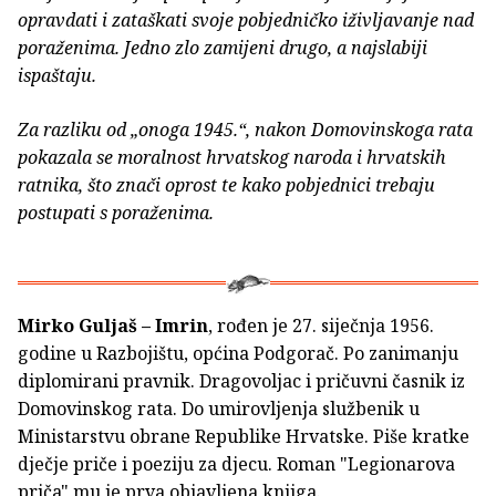
opravdati i zataškati svoje pobjedničko iživljavanje nad
poraženima. Jedno zlo zamijeni drugo, a najslabiji
ispaštaju.
Za razliku od „onoga 1945.“, nakon Domovinskoga rata
pokazala se moralnost hrvatskog naroda i hrvatskih
ratnika, što znači oprost te kako pobjednici trebaju
postupati s poraženima.
Mirko Guljaš – Imrin
, rođen je 27. siječnja 1956.
godine u Razbojištu, općina Podgorač. Po zanimanju
diplomirani pravnik. Dragovoljac i pričuvni časnik iz
Domovinskog rata. Do umirovljenja službenik u
Ministarstvu obrane Republike Hrvatske. Piše kratke
dječje priče i poeziju za djecu. Roman "Legionarova
priča" mu je prva objavljena knjiga.