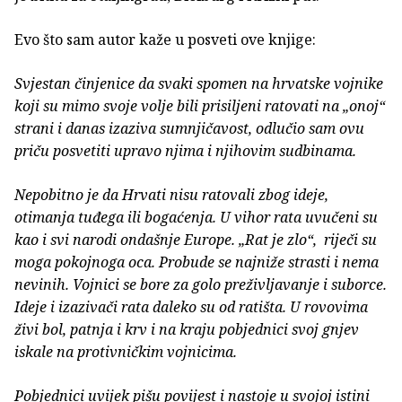
Evo što sam autor kaže u posveti ove knjige:
Svjestan činjenice da svaki spomen na hrvatske vojnike
koji su mimo svoje volje bili prisiljeni ratovati na „onoj“
strani i danas izaziva sumnjičavost, odlučio sam ovu
priču posvetiti upravo njima i njihovim sudbinama.
Nepobitno je da Hrvati nisu ratovali zbog ideje,
otimanja tuđega ili bogaćenja. U vihor rata uvučeni su
kao i svi narodi ondašnje Europe. „Rat je zlo“, riječi su
moga pokojnoga oca. Probude se najniže strasti i nema
nevinih. Vojnici se bore za golo preživljavanje i suborce.
Ideje i izazivači rata daleko su od ratišta. U rovovima
živi bol, patnja i krv i na kraju pobjednici svoj gnjev
iskale na protivničkim vojnicima.
Pobjednici uvijek pišu povijest i nastoje u svojoj istini