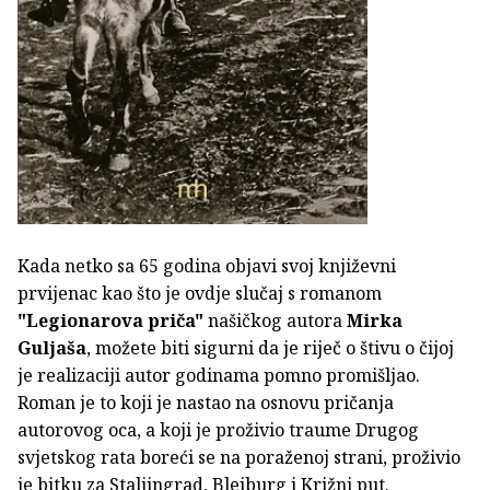
Kada netko sa 65 godina objavi svoj književni
prvijenac kao što je ovdje slučaj s romanom
"Legionarova priča"
našičkog autora
Mirka
Guljaša
, možete biti sigurni da je riječ o štivu o čijoj
je realizaciji autor godinama pomno promišljao.
Roman je to koji je nastao na osnovu pričanja
autorovog oca, a koji je proživio traume Drugog
svjetskog rata boreći se na poraženoj strani, proživio
je bitku za Staljingrad, Bleiburg i Križni put.