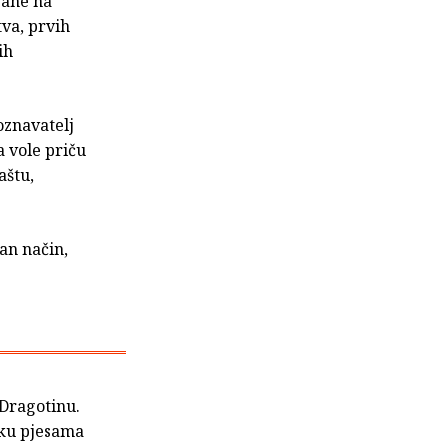
rane na
tva, prvih
ih
poznavatelj
a vole priču
aštu,
lan način,
 Dragotinu.
irku pjesama