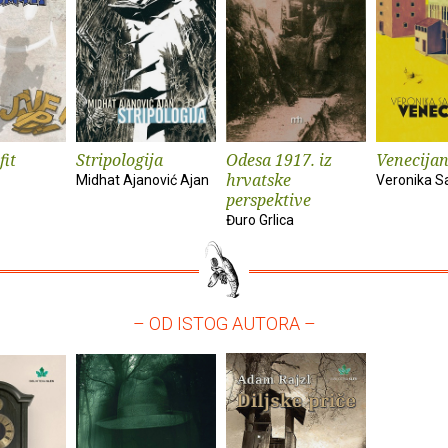
fit
Stripologija
Odesa 1917. iz
Venecijan
hrvatske
Midhat Ajanović Ajan
Veronika S
perspektive
Đuro Grlica
– OD ISTOG AUTORA –