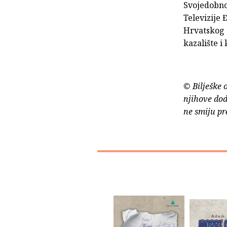
Svojedobno 
Televizije 
Hrvatskog d
kazalište i 
© Bilješke 
njihove dod
ne smiju pr