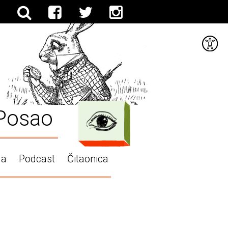
Posao
ga
Podcast
Čitaonica