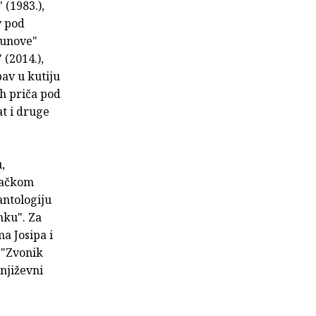
 (1983.),
v pod
munove"
 (2014.),
av u kutiju
ih priča pod
at i druge
,
ovačkom
antologiju
nku". Za
a Josipa i
 "Zvonik
njiževni