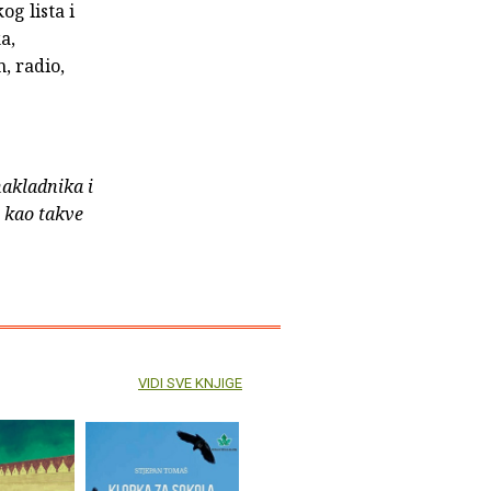
g lista i
a,
, radio,
nakladnika i
e kao takve
VIDI SVE KNJIGE