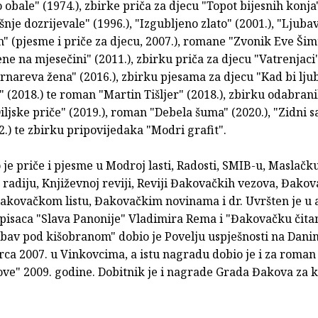
obale" (1974.), zbirke priča za djecu "Topot bijesnih konja"
šnje dozrijevale" (1996.), "Izgubljeno zlato" (2001.), "Ljuba
" (pjesme i priče za djecu, 2007.), romane "Zvonik Eve Ši
jene na mjesečini" (2011.), zbirku priča za djecu "Vatrenjaci"
nareva žena" (2016.), zbirku pjesama za djecu "Kad bi ljub
" (2018.) te roman "Martin Tišljer" (2018.), zbirku odabran
ljske priče" (2019.), roman "Debela šuma" (2020.), "Zidni s
2.) te zbirku pripovijedaka "Modri grafit".
 je priče i pjesme u Modroj lasti, Radosti, SMIB-u, Maslačku
radiju, Književnoj reviji, Reviji Đakovačkih vezova, Đak
Đakovačkom listu, Đakovačkim novinama i dr. Uvršten je u 
 pisaca "Slava Panonije" Vladimira Rema i "Đakovačku čita
bav pod kišobranom" dobio je Povelju uspješnosti na Danim
rca 2007. u Vinkovcima, a istu nagradu dobio je i za roman
ve" 2009. godine. Dobitnik je i nagrade Grada Đakova za k