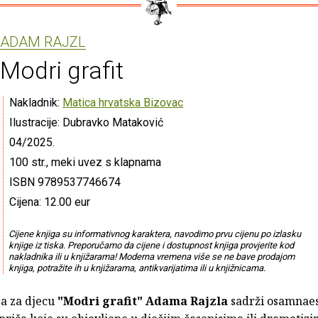
ADAM RAJZL
Modri grafit
Nakladnik:
Matica hrvatska Bizovac
Ilustracije: Dubravko Mataković
04/2025.
100 str., meki uvez s klapnama
ISBN 9789537746674
Cijena: 12.00 eur
Cijene knjiga su informativnog karaktera, navodimo prvu cijenu po izlasku
knjige iz tiska. Preporučamo da cijene i dostupnost knjiga provjerite kod
nakladnika ili u knjižarama! Moderna vremena više se ne bave prodajom
knjiga, potražite ih u knjižarama, antikvarijatima ili u knjižnicama.
ča za djecu
"Modri grafit"
Adama Rajzla
sadrži osamnae