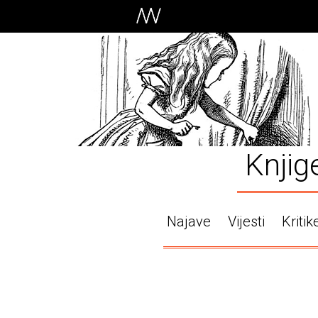
Knjig
Najave
Vijesti
Kritik