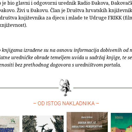
je bio glavni i odgovorni urednik Radio Đakova, Đakovačko
Đakovo. Živi u Đakovu. Član je Društva hrvatskih književnik
ruštva književnika za djecu i mlade te Udruge FRIKK (film
književnost).
o knjigama izrađene su na osnovu informacija dobivenih od 
atne uredničke obrade temeljem uvida u sadržaj knjige, te s
enositi bez prethodnog dogovora s uredništvom portala.
– OD ISTOG NAKLADNIKA –