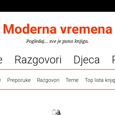
Moderna vremena
Pogledaj... sve je puno knjiga.
e
Razgovori
Djeca
e
Preporuke
Razgovori
Teme
Top lista knji