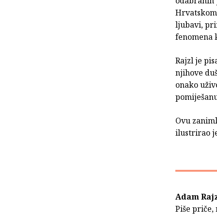
odabranih p
Hrvatskom r
ljubavi, pr
fenomena ko
Rajzl je pi
njihove duš
onako uživo
pomiješanu
Ovu zanimlj
ilustrirao j
Adam Raj
Piše priče,