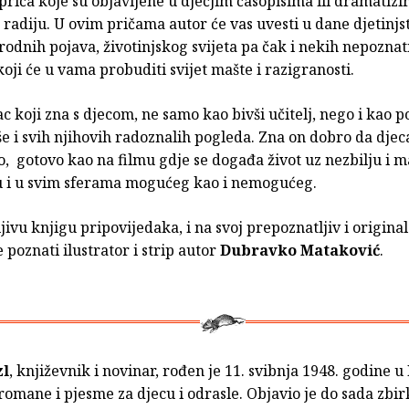
riča koje su objavljene u dječjim časopisima ili dramatizi
adiju. U ovim pričama autor će vas uvesti u dane djetinjs
irodnih pojava, životinjskog svijeta pa čak i nekih nepoznat
ji će u vama probuditi svijet mašte i razigranosti.
sac koji zna s djecom, ne samo kao bivši učitelj, nego i kao 
e i svih njihovih radoznalih pogleda. Zna on dobro da djec
, gotovo kao na filmu gdje se događa život uz nezbilju i m
 i u svim sferama mogućeg kao i nemogućeg.
ivu knjigu pripovijedaka, i na svoj prepoznatljiv i origina
e poznati ilustrator i strip autor
Dubravko Mataković
.
zl
, književnik i novinar, rođen je 11. svibnja 1948. godine u
 romane i pjesme za djecu i odrasle. Objavio je do sada zb