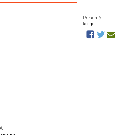
Preporuči
knjigu
st