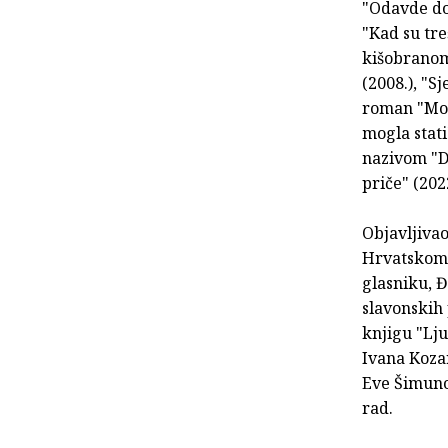
"Odavde do 
"Kad su tre
kišobranom
(2008.), "S
roman "Mor
mogla stati
nazivom "Di
priče" (202
Objavljivao
Hrvatskom 
glasniku, 
slavonskih
knjigu "Lju
Ivana Koza
Eve Šimuno
rad.